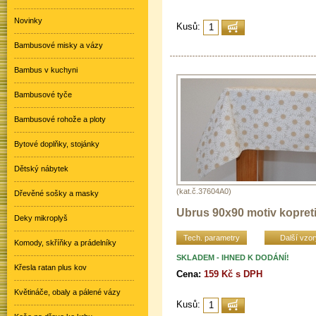
Novinky
Kusů:
Bambusové misky a vázy
Bambus v kuchyni
Bambusové tyče
Bambusové rohože a ploty
Bytové doplňky, stojánky
Dětský nábytek
(kat.č.37604A0)
Dřevěné sošky a masky
Ubrus 90x90 motiv kopret
Deky mikroplyš
Tech. parametry
Další vzor
Komody, skříňky a prádelníky
SKLADEM - IHNED K DODÁNÍ!
Křesla ratan plus kov
Cena:
159 Kč s DPH
Květináče, obaly a pálené vázy
Kusů: