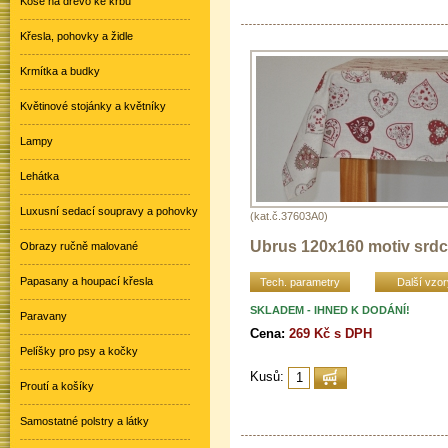
Koše na dřevo ke krbu
Křesla, pohovky a židle
Krmítka a budky
Květinové stojánky a květníky
Lampy
Lehátka
Luxusní sedací soupravy a pohovky
(kat.č.37603A0)
Ubrus 120x160 motiv srd
Obrazy ručně malované
Papasany a houpací křesla
Tech. parametry
Další vzor
SKLADEM - IHNED K DODÁNÍ!
Paravany
Cena:
269 Kč s DPH
Pelíšky pro psy a kočky
Kusů:
Proutí a košíky
Samostatné polstry a látky