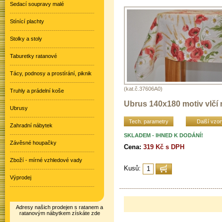
Sedací soupravy malé
Stínící plachty
Stolky a stoly
Taburetky ratanové
Tácy, podnosy a prostírání, piknik
(kat.č.37606A0)
Truhly a prádelní koše
Ubrus 140x180 motiv vlčí
Ubrusy
Tech. parametry
Další vzor
Zahradní nábytek
SKLADEM - IHNED K DODÁNÍ!
Závěsné houpačky
Cena:
319 Kč s DPH
Zboží - mírné vzhledové vady
Kusů:
Výprodej
Adresy našich prodejen s ratanem a
ratanovým nábytkem získáte zde