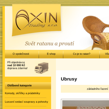
O společnosti
E-shop
Co je to ratan?
Vš
Při objednávce
nad 10 000 Kč
doprava zdarma!
Ubrusy
Oblíbené kategorie
základního řazení 
Komody, skříňky a prádelníky
Luxusní sedací soupravy a pohovky