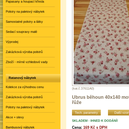
Papasany a houpací křesla
Polstry na paletový nábytek
Samostatné polstry a látky
Sedací soupravy malé
Výprodej
Zakázková výroba polstrů
Zboží - mírné vzhledové vady
Ratanový nábytek
Kolekce za výhodnou cenu
(kat.č.37611A0)
Ubrus běhoun 40x140 mot
Zakázková výroba polstrů
řůže
Polstry na paletový nábytek
Tech. parametry
Další vzor
Akce + slevy
SKLADEM - IHNED K DODÁNÍ!
Cena:
169 Kč s DPH
Bambusový nábytek