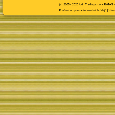
(c) 2005 - 2026 Axin Trading s.r.o. -
RATAN -
Poučení o zpracování osobních údajů
|
Všeo