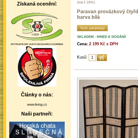
(kat.č.1841)
Získaná ocenění:
Paravan provázkový čtyřd
barva bílá
Tech. parametry
SKLADEM - IHNED K DODÁNÍ!
Cena:
2 199 Kč s DPH
Kusů:
Články o nás:
www.living.cz
Naši partneři: