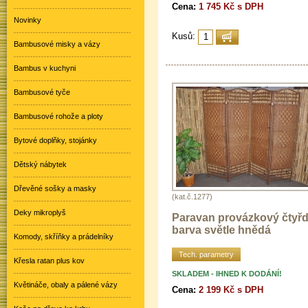
Cena:
1 745 Kč s DPH
Novinky
Kusů:
Bambusové misky a vázy
Bambus v kuchyni
Bambusové tyče
Bambusové rohože a ploty
Bytové doplňky, stojánky
Dětský nábytek
Dřevěné sošky a masky
(kat.č.1277)
Deky mikroplyš
Paravan provázkový čtyřd
barva světle hnědá
Komody, skříňky a prádelníky
Tech. parametry
Křesla ratan plus kov
SKLADEM - IHNED K DODÁNÍ!
Květináče, obaly a pálené vázy
Cena:
2 199 Kč s DPH