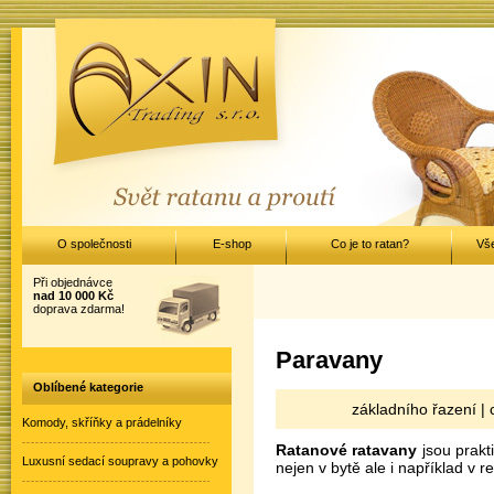
O společnosti
E-shop
Co je to ratan?
Vš
Při objednávce
nad 10 000 Kč
doprava zdarma!
Paravany
Oblíbené kategorie
základního řazení |
Komody, skříňky a prádelníky
Ratanové ratavany
jsou prakt
Luxusní sedací soupravy a pohovky
nejen v bytě ale i například v re