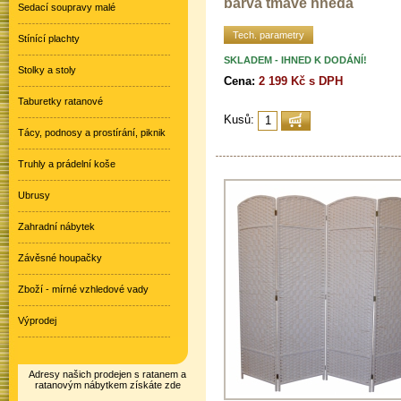
barva tmavě hnědá
Sedací soupravy malé
Tech. parametry
Stínící plachty
SKLADEM - IHNED K DODÁNÍ!
Stolky a stoly
Cena:
2 199 Kč s DPH
Taburetky ratanové
Kusů:
Tácy, podnosy a prostírání, piknik
Truhly a prádelní koše
Ubrusy
Zahradní nábytek
Závěsné houpačky
Zboží - mírné vzhledové vady
Výprodej
Adresy našich prodejen s ratanem a
ratanovým nábytkem získáte zde