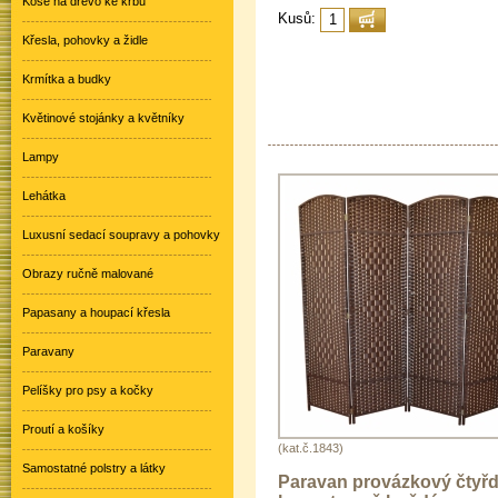
Koše na dřevo ke krbu
Kusů:
Křesla, pohovky a židle
Krmítka a budky
Květinové stojánky a květníky
Lampy
Lehátka
Luxusní sedací soupravy a pohovky
Obrazy ručně malované
Papasany a houpací křesla
Paravany
Pelíšky pro psy a kočky
Proutí a košíky
(kat.č.1843)
Samostatné polstry a látky
Paravan provázkový čtyřd