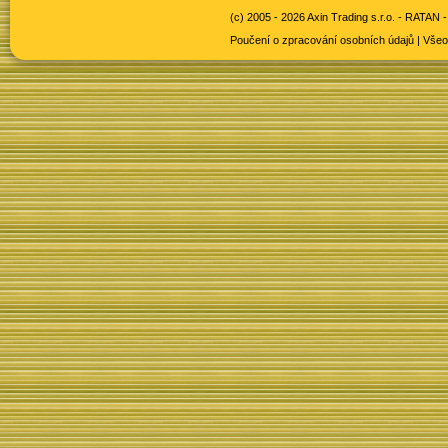
(c) 2005 - 2026 Axin Trading s.r.o. -
RATAN -
Poučení o zpracování osobních údajů
|
Všeo