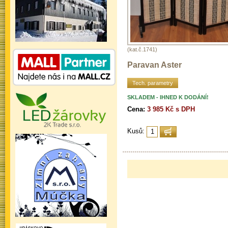
(kat.č.1741)
Paravan Aster
Tech. parametry
SKLADEM - IHNED K DODÁNÍ!
Cena:
3 985 Kč s DPH
Kusů: