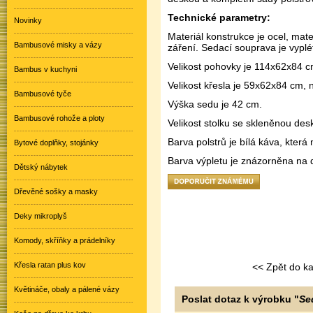
Technické parametry:
Novinky
Materiál konstrukce je ocel, mate
Bambusové misky a vázy
záření. Sedací souprava je vyplé
Velikost pohovky je 114x62x84 c
Bambus v kuchyni
Velikost křesla je 59x62x84 cm, 
Bambusové tyče
Výška sedu je 42 cm.
Bambusové rohože a ploty
Velikost stolku se skleněnou de
Barva polstrů je bílá káva, která 
Bytové doplňky, stojánky
Barva výpletu je znázorněna na da
Dětský nábytek
Dřevěné sošky a masky
Deky mikroplyš
Komody, skříňky a prádelníky
Křesla ratan plus kov
<< Zpět do k
Květináče, obaly a pálené vázy
Poslat dotaz k výrobku "
Se