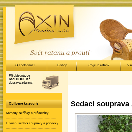
O společnosti
E-shop
Co je to ratan?
Vš
Při objednávce
nad 10 000 Kč
doprava zdarma!
Sedací souprava 
Oblíbené kategorie
Komody, skříňky a prádelníky
Luxusní sedací soupravy a pohovky