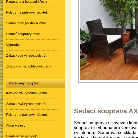
Papasany a houpací křesla
Polstry na paletový nábytek
Samostatné polstry a látky
Sedací soupravy malé
Výprodej
Zakázková výroba polstrů
Zboží - mírné vzhledové vady
Ratanový nábytek
Kolekce za výhodnou cenu
Zakázková výroba polstrů
Sedací souprava AX
Polstry na paletový nábytek
Sedací souprava s kovovou kons
Akce + slevy
souprava je vhodná pro venkovní 
i v interiéru. Souprava se skládá
Bambusový nábytek
deskou a kompletní sady polstro