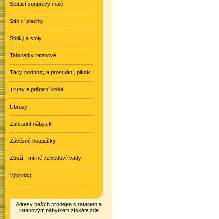
Sedací soupravy malé
Stínící plachty
Stolky a stoly
Taburetky ratanové
Tácy, podnosy a prostírání, piknik
Truhly a prádelní koše
Ubrusy
Zahradní nábytek
Závěsné houpačky
Zboží - mírné vzhledové vady
Výprodej
Adresy našich prodejen s ratanem a
ratanovým nábytkem získáte zde