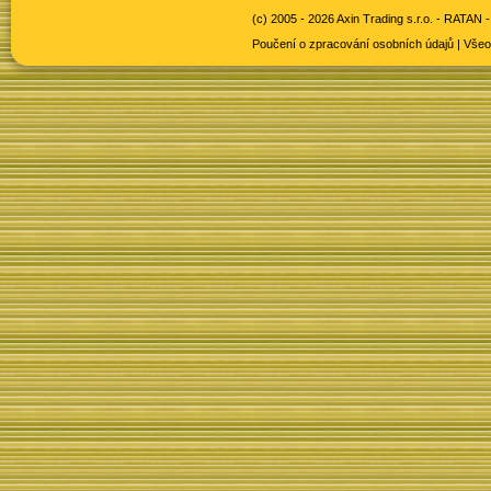
(c) 2005 - 2026 Axin Trading s.r.o. -
RATAN -
Poučení o zpracování osobních údajů
|
Všeo