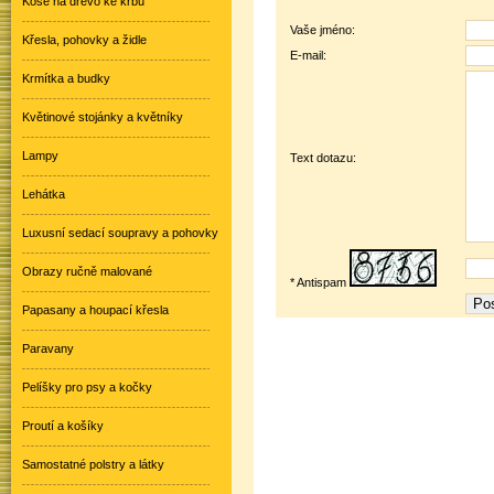
Koše na dřevo ke krbu
Vaše jméno:
Křesla, pohovky a židle
E-mail:
Krmítka a budky
Květinové stojánky a květníky
Lampy
Text dotazu:
Lehátka
Luxusní sedací soupravy a pohovky
Obrazy ručně malované
* Antispam
Papasany a houpací křesla
Paravany
Pelíšky pro psy a kočky
Proutí a košíky
Samostatné polstry a látky