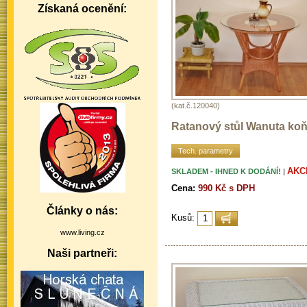
Získaná ocenění:
(kat.č.120040)
Ratanový stůl Wanuta ko
Tech. parametry
AKC
SKLADEM - IHNED K DODÁNÍ!
|
Cena:
990 Kč s DPH
Články o nás:
Kusů:
www.living.cz
Naši partneři: