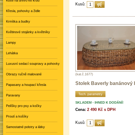
Koše na dřevo ke krbu
Kusů:
Křesla, pohovky a židle
Krmítka a budky
Květinové stojánky a květníky
Lampy
Lehátka
Luxusní sedací soupravy a pohovky
(kat.č.1677)
Obrazy ručně malované
Stolek Baverly banánový l
Papasany a houpací křesla
Tech. parametry
Paravany
SKLADEM - IHNED K DODÁNÍ!
Pelíšky pro psy a kočky
Cena:
2 490 Kč s DPH
Proutí a košíky
Kusů:
Samostatné polstry a látky