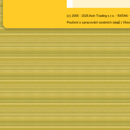
(c) 2005 - 2026 Axin Trading s.r.o. -
RATAN -
Poučení o zpracování osobních údajů
|
Všeo