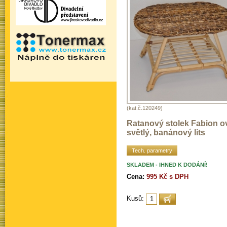
(kat.č.120249)
Ratanový stolek Fabion o
světlý, banánový lits
Tech. parametry
SKLADEM - IHNED K DODÁNÍ!
Cena:
995 Kč s DPH
Kusů: