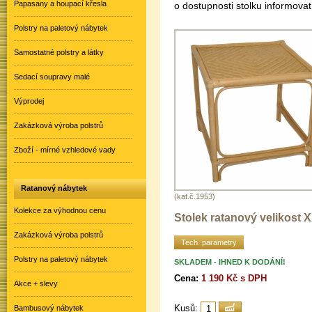
Papasany a houpací křesla
o dostupnosti stolku informovat
Polstry na paletový nábytek
Samostatné polstry a látky
Sedací soupravy malé
Výprodej
Zakázková výroba polstrů
Zboží - mírné vzhledové vady
Ratanový nábytek
(kat.č.1953)
Kolekce za výhodnou cenu
Stolek ratanový velikost 
Zakázková výroba polstrů
Tech. parametry
Polstry na paletový nábytek
SKLADEM - IHNED K DODÁNÍ!
Cena:
1 190 Kč s DPH
Akce + slevy
Kusů:
Bambusový nábytek