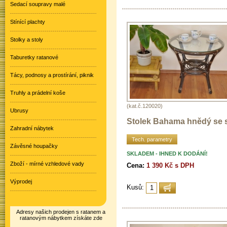
Sedací soupravy malé
Stínící plachty
Stolky a stoly
Taburetky ratanové
Tácy, podnosy a prostírání, piknik
Truhly a prádelní koše
(kat.č.120020)
Ubrusy
Stolek Bahama hnědý se 
Zahradní nábytek
Tech. parametry
Závěsné houpačky
SKLADEM - IHNED K DODÁNÍ!
Zboží - mírné vzhledové vady
Cena:
1 390 Kč s DPH
Výprodej
Kusů:
Adresy našich prodejen s ratanem a
ratanovým nábytkem získáte zde