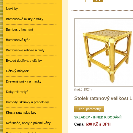
Novinky
Bambusové misky a vázy
Bambus v kuchyni
Bambusové tyče
Bambusové rohože a ploty
Bytové doplňky, stojánky
Dětský nábytek
Dřevěné sošky a masky
(kat.č.1924)
Deky mikroplyš
Stolek ratanový velikost L
Komody, skříňky a prádelníky
Tech. parametry
Křesla ratan plus kov
SKLADEM - IHNED K DODÁNÍ!
Květináče, obaly a pálené vázy
Cena:
690 Kč s DPH