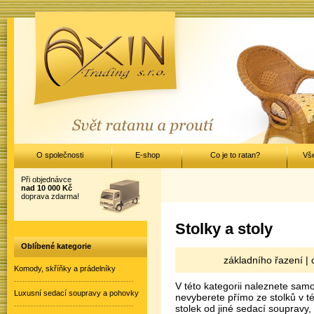
O společnosti
E-shop
Co je to ratan?
Vš
Při objednávce
nad 10 000 Kč
doprava zdarma!
Stolky a stoly
Oblíbené kategorie
základního řazení
|
Komody, skříňky a prádelníky
V této kategorii naleznete samo
Luxusní sedací soupravy a pohovky
nevyberete přímo ze stolků v té
stolek od jiné sedací soupravy