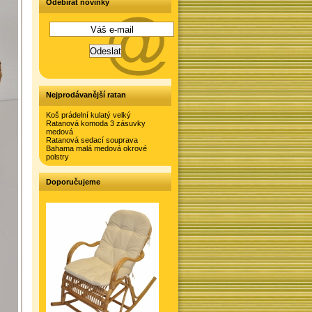
Odebírat novinky
Nejprodávanější ratan
Koš prádelní kulatý velký
Ratanová komoda 3 zásuvky
medová
Ratanová sedací souprava
Bahama malá medová okrové
polstry
Doporučujeme