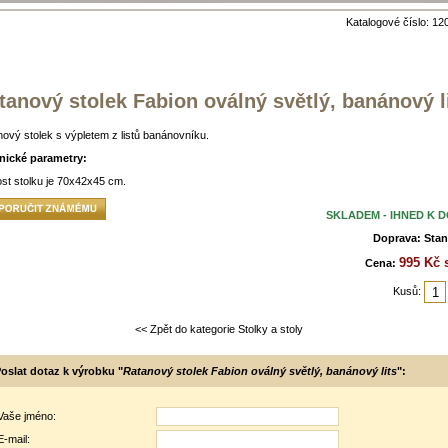
Katalogové číslo: 12
tanový stolek Fabion oválný světlý, banánový l
ový stolek s výpletem z listů banánovníku.
nické parametry:
ost stolku je 70x42x45 cm.
SKLADEM - IHNED K 
Doprava: Stan
995 Kč 
Cena:
Kusů:
<< Zpět do kategorie Stolky a stoly
oslat dotaz k výrobku "
Ratanový stolek Fabion oválný světlý, banánový lits
":
Vaše jméno:
E-mail: