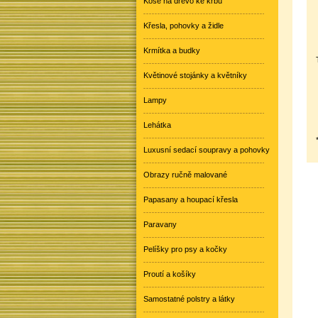
Koše na dřevo ke krbu
Křesla, pohovky a židle
Krmítka a budky
Květinové stojánky a květníky
Lampy
Lehátka
Luxusní sedací soupravy a pohovky
Obrazy ručně malované
Papasany a houpací křesla
Paravany
Pelíšky pro psy a kočky
Proutí a košíky
Samostatné polstry a látky