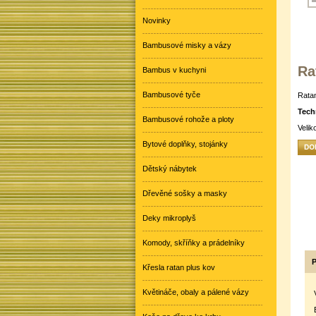
Novinky
Bambusové misky a vázy
Ra
Bambus v kuchyni
Bambusové tyče
Ratan
Tech
Bambusové rohože a ploty
Velik
Bytové doplňky, stojánky
Dětský nábytek
Dřevěné sošky a masky
Deky mikroplyš
Komody, skříňky a prádelníky
P
Křesla ratan plus kov
Květináče, obaly a pálené vázy