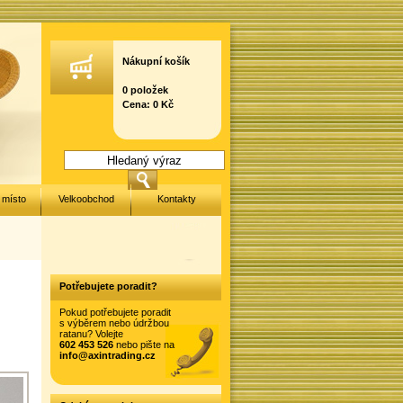
Nákupní košík
0 položek
Cena: 0 Kč
 místo
Velkoobchod
Kontakty
Potřebujete poradit?
Pokud potřebujete poradit
s výběrem nebo údržbou
ratanu? Volejte
602 453 526
nebo pište na
info@axintrading.cz