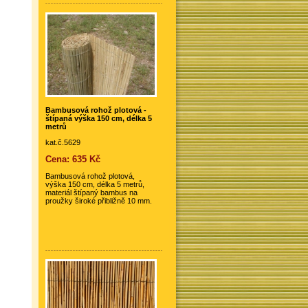
Bambusová rohož plotová -
štípaná výška 150 cm, délka 5
metrů
kat.č.5629
Cena: 635 Kč
Bambusová rohož plotová,
výška 150 cm, délka 5 metrů,
materiál štípaný bambus na
proužky široké přibližně 10 mm.