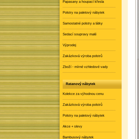
Papasany a houpací křesla
Polstry na paletový nábytek
Samostatné polstry a látky
Sedací soupravy malé
Výprodej
Zakázková výroba polstrů
Zboží - mírné vzhledové vady
Ratanový nábytek
Kolekce za výhodnou cenu
Zakázková výroba polstrů
Polstry na paletový nábytek
Akce + slevy
Bambusový nábytek