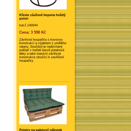
Křeslo závěsné Imperia hnědý
polstr
kat.č.140044
Cena: 3 590 Kč
Závěsná houpačka s kovovou
konstrukcí a výpletem z umělého
ratanu. Součástí je nadýchaný
polštář v hnědé barvě potahové
látky a také masivní závěsná
konstrukce sloužící k zavěšení
houpačky.
Polstry na paletový nábytek