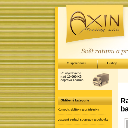
O společnosti
E-shop
Při objednávce
nad 10 000 Kč
doprava zdarma!
Ra
Oblíbené kategorie
ba
Komody, skříňky a prádelníky
Luxusní sedací soupravy a pohovky