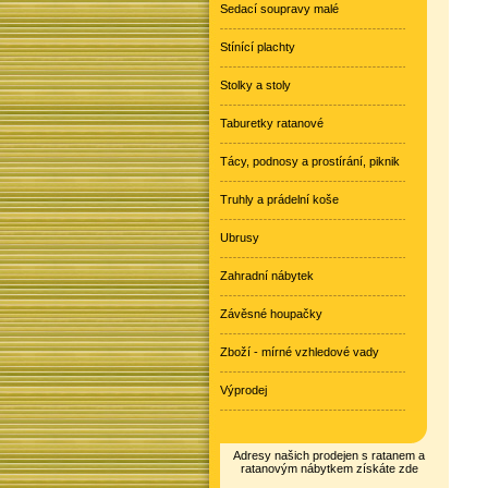
Sedací soupravy malé
Stínící plachty
Stolky a stoly
Taburetky ratanové
Tácy, podnosy a prostírání, piknik
Truhly a prádelní koše
Ubrusy
Zahradní nábytek
Závěsné houpačky
Zboží - mírné vzhledové vady
Výprodej
Adresy našich prodejen s ratanem a
ratanovým nábytkem získáte zde