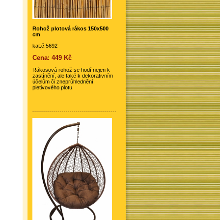
Rohož plotová rákos 150x500
cm
kat.č.5692
Cena: 449 Kč
Rákosová rohož se hodí nejen k
zastínění, ale také k dekorativním
účelům či zneprůhlednění
pletivového plotu.