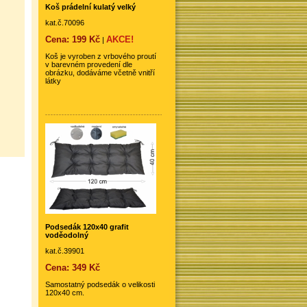
Koš prádelní kulatý velký
kat.č.70096
Cena: 199 Kč
AKCE!
|
Koš je vyroben z vrbového proutí
v barevném provedení dle
obrázku, dodáváme včetně vnitří
látky
Podsedák 120x40 grafit
voděodolný
kat.č.39901
Cena: 349 Kč
Samostatný podsedák o velikosti
120x40 cm.