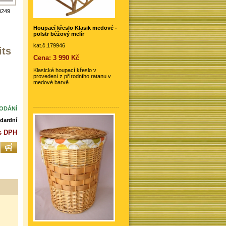
0249
Houpací křeslo Klasik medové -
polstr béžový melír
kat.č.179946
its
Cena: 3 990 Kč
Klasické houpací křeslo v
provedení z přírodního ratanu v
medové barvě.
DODÁNÍ
dardní
s DPH