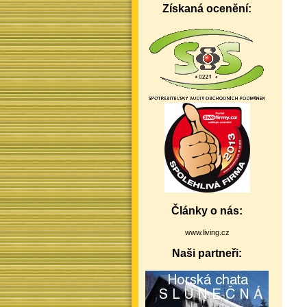
Získaná ocenění:
Články o nás:
www.living.cz
Naši partneři: