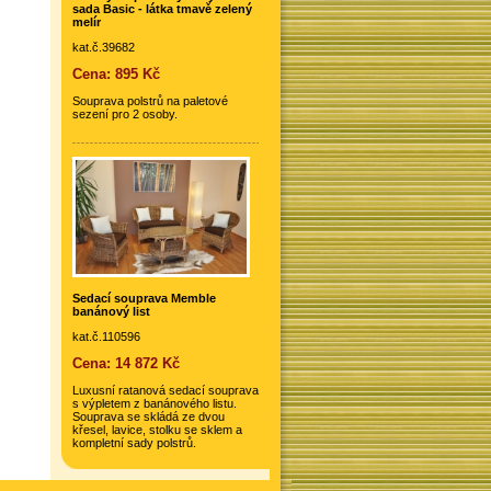
sada Basic - látka tmavě zelený
melír
kat.č.39682
Cena: 895 Kč
Souprava polstrů na paletové
sezení pro 2 osoby.
Sedací souprava Memble
banánový list
kat.č.110596
Cena: 14 872 Kč
Luxusní ratanová sedací souprava
s výpletem z banánového listu.
Souprava se skládá ze dvou
křesel, lavice, stolku se sklem a
kompletní sady polstrů.