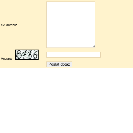
Text dotazu:
* Antispam