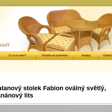
Co je to ratan?
Všeobecné podmínky
Katalog
Výdejní
tanový stolek Fabion oválný světlý,
nánový lits