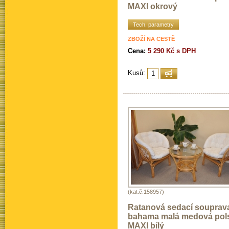
MAXI okrový
Tech. parametry
ZBOŽÍ NA CESTĚ
Cena:
5 290 Kč s DPH
Kusů:
(kat.č.158957)
Ratanová sedací souprav
bahama malá medová pols
MAXI bílý