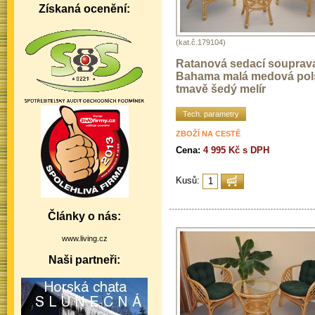
Získaná ocenění:
(kat.č.179104)
Ratanová sedací souprav
Bahama malá medová pol
tmavě šedý melír
Tech. parametry
ZBOŽÍ NA CESTĚ
Cena:
4 995 Kč s DPH
Kusů:
Články o nás:
www.living.cz
Naši partneři: