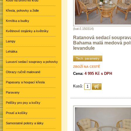
Koše na dřevo ke krbu
Křesla, pohovky a židle
Krmítka a budky
(kat.č.150314)
Květinové stojánky a květníky
Ratanová sedací souprav
Lampy
Bahama malá medová pol
levandule
Lehátka
Tech. parametry
Luxusní sedací soupravy a pohovky
ZBOŽÍ NA CESTĚ
Obrazy ručně malované
Cena:
4 995 Kč s DPH
Papasany a houpací křesla
Kusů:
Paravany
Pelíšky pro psy a kočky
Proutí a košíky
Samostatné polstry a látky