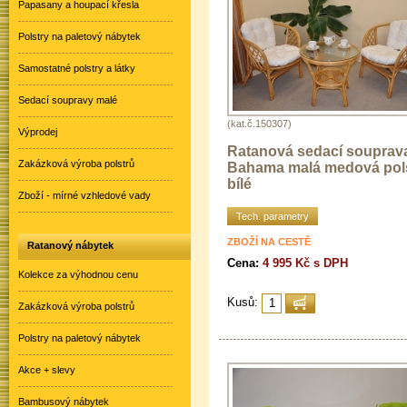
Papasany a houpací křesla
Polstry na paletový nábytek
Samostatné polstry a látky
Sedací soupravy malé
(kat.č.150307)
Výprodej
Ratanová sedací souprav
Zakázková výroba polstrů
Bahama malá medová pol
bílé
Zboží - mírné vzhledové vady
Tech. parametry
ZBOŽÍ NA CESTĚ
Ratanový nábytek
Cena:
4 995 Kč s DPH
Kolekce za výhodnou cenu
Kusů:
Zakázková výroba polstrů
Polstry na paletový nábytek
Akce + slevy
Bambusový nábytek