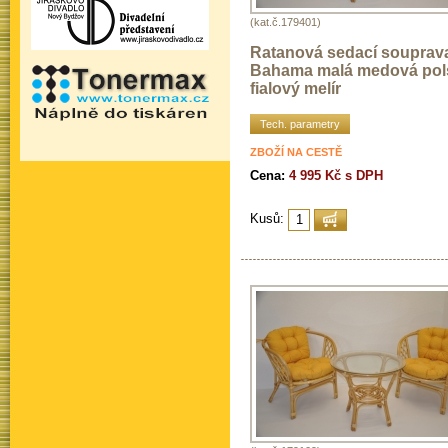
(kat.č.179401)
Ratanová sedací souprav
Bahama malá medová pol
fialový melír
Tech. parametry
ZBOŽÍ NA CESTĚ
Cena:
4 995 Kč s DPH
Kusů: