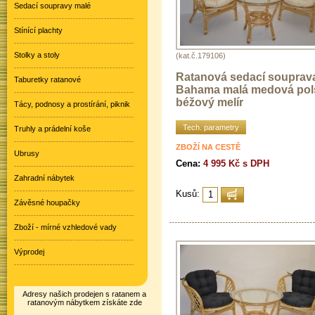
Sedací soupravy malé
Stínící plachty
Stolky a stoly
(kat.č.179106)
Ratanová sedací souprav
Taburetky ratanové
Bahama malá medová pol
béžový melír
Tácy, podnosy a prostírání, piknik
Tech. parametry
Truhly a prádelní koše
ZBOŽÍ NA CESTĚ
Ubrusy
Cena:
4 995 Kč s DPH
Zahradní nábytek
Kusů:
Závěsné houpačky
Zboží - mírné vzhledové vady
Výprodej
Adresy našich prodejen s ratanem a
ratanovým nábytkem získáte zde