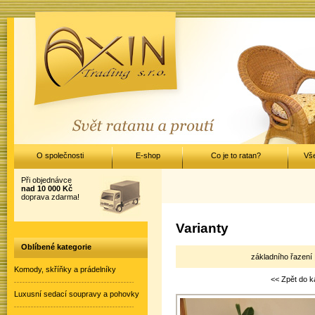
O společnosti
E-shop
Co je to ratan?
Vš
Při objednávce
nad 10 000 Kč
doprava zdarma!
Varianty
Oblíbené kategorie
základního řazení 
Komody, skříňky a prádelníky
<< Zpět do k
Luxusní sedací soupravy a pohovky