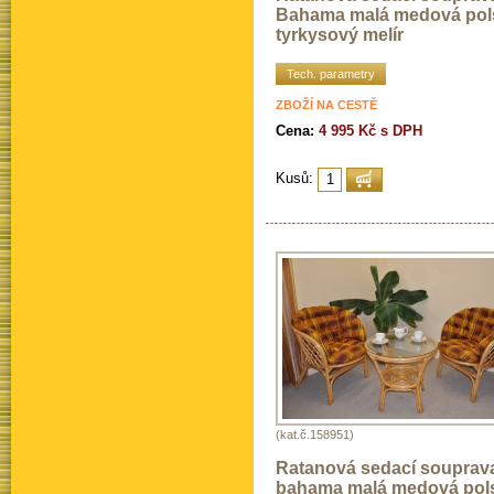
Bahama malá medová pol
tyrkysový melír
Tech. parametry
ZBOŽÍ NA CESTĚ
Cena:
4 995 Kč s DPH
Kusů:
(kat.č.158951)
Ratanová sedací souprav
bahama malá medová pols