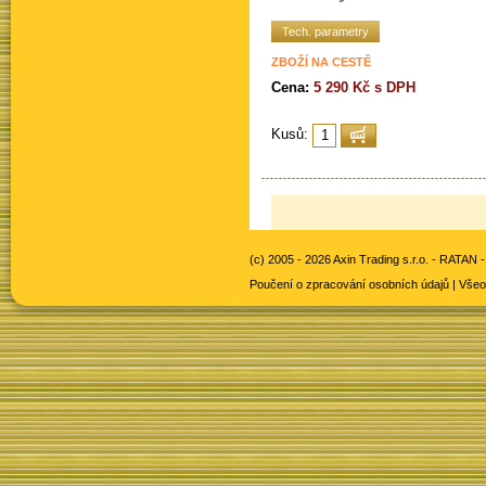
Tech. parametry
ZBOŽÍ NA CESTĚ
Cena:
5 290 Kč s DPH
Kusů:
(c) 2005 - 2026 Axin Trading s.r.o. -
RATAN -
Poučení o zpracování osobních údajů
|
Všeo