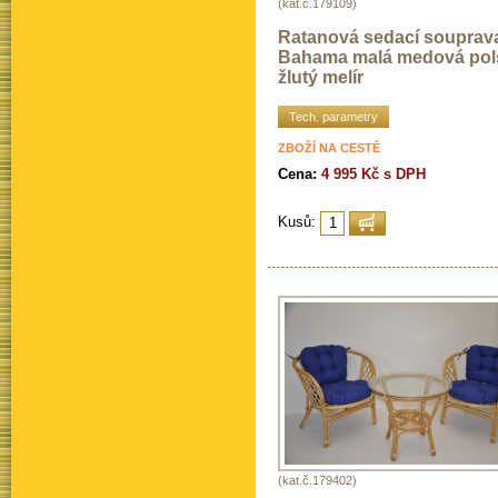
(kat.č.179109)
Ratanová sedací souprav
Bahama malá medová pol
žlutý melír
Tech. parametry
ZBOŽÍ NA CESTĚ
Cena:
4 995 Kč s DPH
Kusů:
(kat.č.179402)