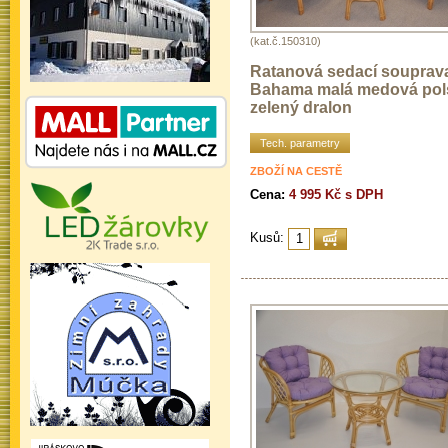
(kat.č.150310)
Ratanová sedací souprav
Bahama malá medová pol
zelený dralon
Tech. parametry
ZBOŽÍ NA CESTĚ
Cena:
4 995 Kč s DPH
Kusů: