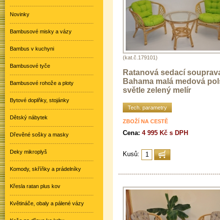
Novinky
Bambusové misky a vázy
Bambus v kuchyni
(kat.č.179101)
Bambusové tyče
Ratanová sedací souprav
Bahama malá medová pol
Bambusové rohože a ploty
světle zelený melír
Bytové doplňky, stojánky
Tech. parametry
Dětský nábytek
ZBOŽÍ NA CESTĚ
Cena:
4 995 Kč s DPH
Dřevěné sošky a masky
Deky mikroplyš
Kusů:
Komody, skříňky a prádelníky
Křesla ratan plus kov
Květináče, obaly a pálené vázy