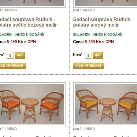
t.č.446506)
(kat.č.446505)
edací souprava Rudnik -
Sedací souprava Rudnik -
lstry světle béžový melír
polstry vínový melír
LADEM - IHNED K DODÁNÍ!
SKLADEM - IHNED K DODÁNÍ!
na:
5 490 Kč s DPH
Cena:
5 490 Kč s DPH
sů:
Kusů:
t.č.446507)
(kat.č.446509)