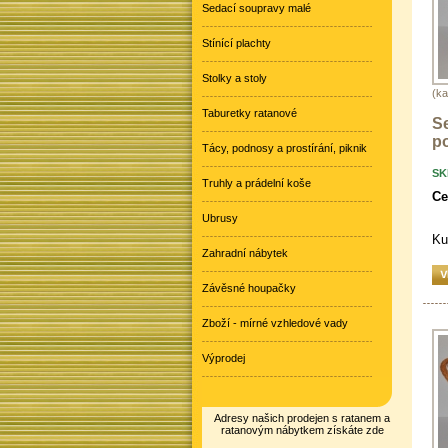
Sedací soupravy malé
Stínící plachty
Stolky a stoly
(ka
Taburetky ratanové
S
po
Tácy, podnosy a prostírání, piknik
SK
Truhly a prádelní koše
Ce
Ubrusy
Ku
Zahradní nábytek
Závěsné houpačky
Zboží - mírné vzhledové vady
Výprodej
Adresy našich prodejen s ratanem a
ratanovým nábytkem získáte zde