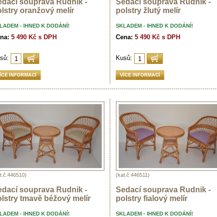
edací souprava Rudnik -
Sedací souprava Rudnik -
lstry oranžový melír
polstry žlutý melír
LADEM - IHNED K DODÁNÍ!
SKLADEM - IHNED K DODÁNÍ!
na:
5 490 Kč s DPH
Cena:
5 490 Kč s DPH
sů:
Kusů:
t.č.446510)
(kat.č.446511)
edací souprava Rudnik -
Sedací souprava Rudnik -
lstry tmavě béžový melír
polstry fialový melír
LADEM - IHNED K DODÁNÍ!
SKLADEM - IHNED K DODÁNÍ!