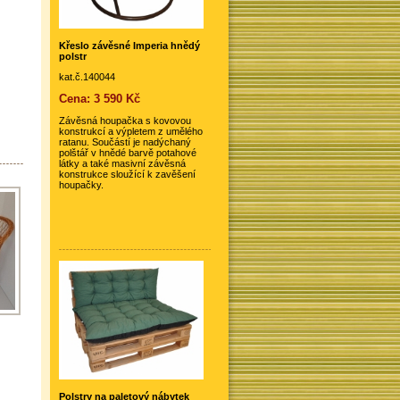
Křeslo závěsné Imperia hnědý
polstr
kat.č.140044
Cena: 3 590 Kč
Závěsná houpačka s kovovou
konstrukcí a výpletem z umělého
ratanu. Součástí je nadýchaný
polštář v hnědé barvě potahové
látky a také masivní závěsná
konstrukce sloužící k zavěšení
houpačky.
Polstry na paletový nábytek