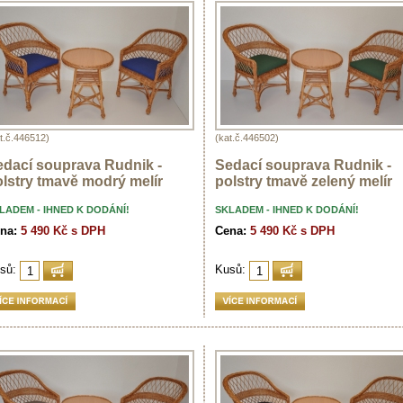
t.č.446512)
(kat.č.446502)
edací souprava Rudnik -
Sedací souprava Rudnik -
lstry tmavě modrý melír
polstry tmavě zelený melír
LADEM - IHNED K DODÁNÍ!
SKLADEM - IHNED K DODÁNÍ!
na:
5 490 Kč s DPH
Cena:
5 490 Kč s DPH
sů:
Kusů: