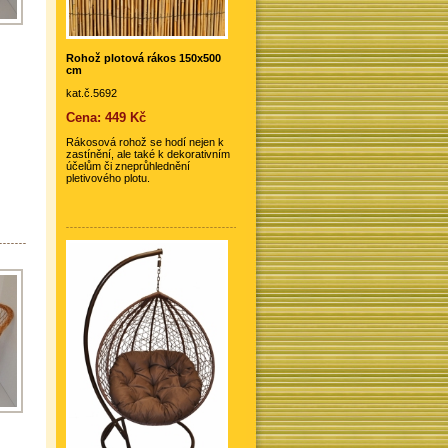
Rohož plotová rákos 150x500
cm
kat.č.5692
Cena: 449 Kč
Rákosová rohož se hodí nejen k
zastínění, ale také k dekorativním
účelům či zneprůhlednění
pletivového plotu.