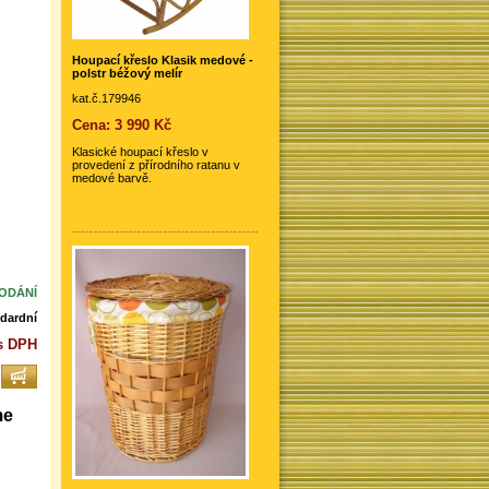
Houpací křeslo Klasik medové -
polstr béžový melír
kat.č.179946
Cena: 3 990 Kč
Klasické houpací křeslo v
provedení z přírodního ratanu v
medové barvě.
DODÁNÍ
dardní
 s DPH
me