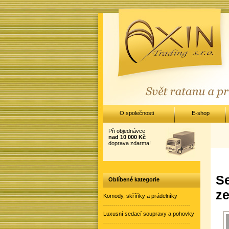
O společnosti
E-shop
Při objednávce
nad 10 000 Kč
doprava zdarma!
Se
Oblíbené kategorie
ze
Komody, skříňky a prádelníky
Luxusní sedací soupravy a pohovky