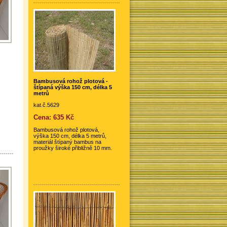
Bambusová rohož plotová -
štípaná výška 150 cm, délka 5
metrů
kat.č.5629
Cena: 635 Kč
Bambusová rohož plotová,
výška 150 cm, délka 5 metrů,
materiál štípaný bambus na
proužky široké přibližně 10 mm.