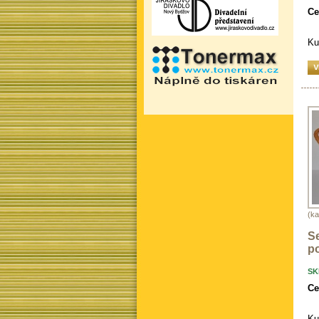
Ce
Ku
(ka
S
po
SK
Ce