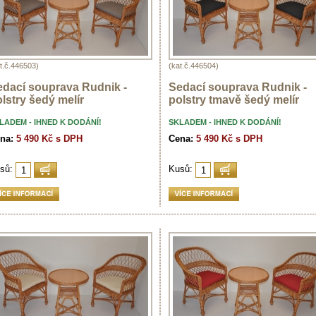
t.č.446503)
(kat.č.446504)
edací souprava Rudnik -
Sedací souprava Rudnik -
lstry šedý melír
polstry tmavě šedý melír
LADEM - IHNED K DODÁNÍ!
SKLADEM - IHNED K DODÁNÍ!
na:
5 490 Kč s DPH
Cena:
5 490 Kč s DPH
sů:
Kusů: