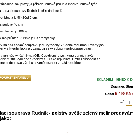
iál sedací soupravy je přírodní vrbové proutí a masivní vrbové tyče.
 sedací soupravy Rudnik je přírodní hnědá.
ost křesla je 58x60x82 cm.
a sedu je 46 cm.
st křesla je 100 kg.
ek má průměr 53 cm a je 63 cm vysoký.
ry na tuto sedací soupravu jsou vyrobeny v České republice. Polstry jsou
eny z kvalitní látky a vyznačují se vysokou kvalitou zpracování.
ry pro nás vyrábí firma AXIN Cuschions s.r.o., která zaměstnává
adně místní vyučené švadleny z České republiky. Tímto způsobem se
me podporovat výrobu a zaměstnanost v naší republice.
SKLADEM - IHNED K 
Doprava: Stan
5 490 Kč
Cena:
Kusů:
ací souprava Rudnik - polstry světle zelený melír prodává
 jako: