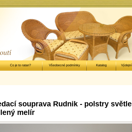
Co je to ratan?
Všeobecné podmínky
Katalog
Výdejní
dací souprava Rudnik - polstry světle
lený melír