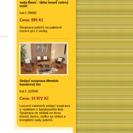
sada Basic - látka tmavě zelený
melír
kat.č.39682
Cena: 895 Kč
Souprava polstrů na paletové
sezení pro 2 osoby.
Sedací souprava Memble
banánový list
kat.č.110596
Cena: 14 872 Kč
Luxusní ratanová sedací souprava
s výpletem z banánového listu.
Souprava se skládá ze dvou
křesel, lavice, stolku se sklem a
kompletní sady polstrů.