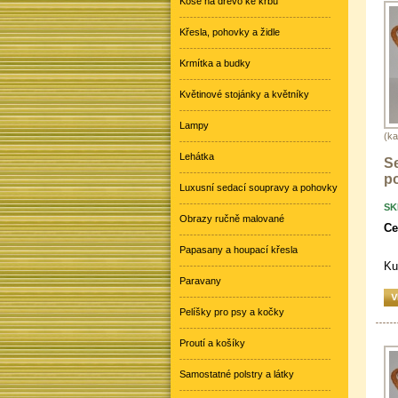
Koše na dřevo ke krbu
Křesla, pohovky a židle
Krmítka a budky
Květinové stojánky a květníky
Lampy
(ka
Lehátka
S
po
Luxusní sedací soupravy a pohovky
SK
Obrazy ručně malované
Ce
Papasany a houpací křesla
Ku
Paravany
Pelíšky pro psy a kočky
Proutí a košíky
Samostatné polstry a látky