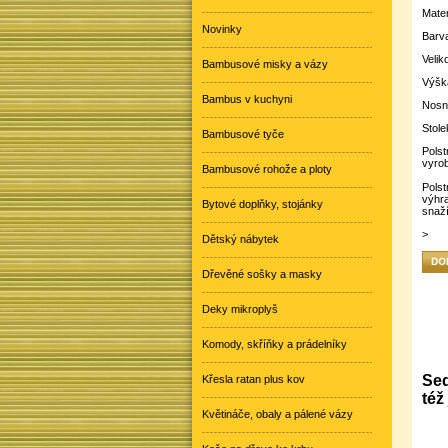
Mater
Novinky
Barva
Velik
Bambusové misky a vázy
Výšk
Bambus v kuchyni
Nosno
Stol
Bambusové tyče
Polst
vyrob
Bambusové rohože a ploty
Polst
výhr
Bytové doplňky, stojánky
snaží
>
Dětský nábytek
Dřevěné sošky a masky
Deky mikroplyš
Komody, skříňky a prádelníky
Sed
Křesla ratan plus kov
též
Květináče, obaly a pálené vázy