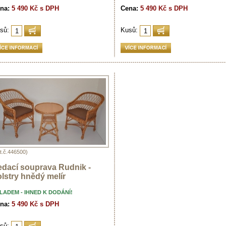
na:
5 490 Kč s DPH
Cena:
5 490 Kč s DPH
sů:
Kusů:
t.č.446500)
edací souprava Rudnik -
lstry hnědý melír
LADEM - IHNED K DODÁNÍ!
na:
5 490 Kč s DPH