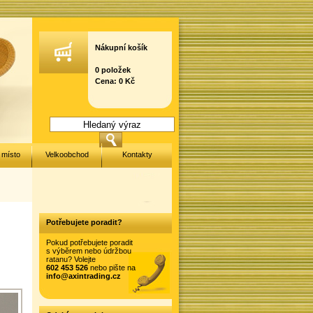
Nákupní košík
0 položek
Cena: 0 Kč
 místo
Velkoobchod
Kontakty
Potřebujete poradit?
Pokud potřebujete poradit
s výběrem nebo údržbou
ratanu? Volejte
602 453 526
nebo pište na
info@axintrading.cz