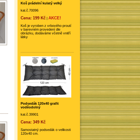
Koš prádelní kulatý velký
kat.č.70096
Cena: 199 Kč
AKCE!
|
Koš je vyroben z vrbového proutí
v barevném provedení dle
obrázku, dodáváme včetně vnitří
látky
Podsedák 120x40 grafit
voděodolný
kat.č.39901
Cena: 349 Kč
Samostatný podsedák o velikosti
120x40 cm.