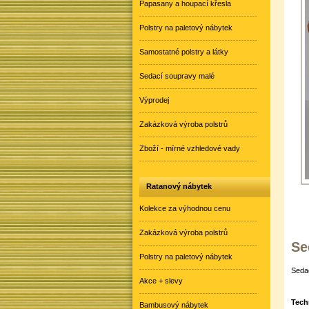
Papasany a houpací křesla
Polstry na paletový nábytek
Samostatné polstry a látky
Sedací soupravy malé
Výprodej
Zakázková výroba polstrů
Zboží - mírné vzhledové vady
Ratanový nábytek
Kolekce za výhodnou cenu
Zakázková výroba polstrů
Se
Polstry na paletový nábytek
Sedac
Akce + slevy
Tech
Bambusový nábytek