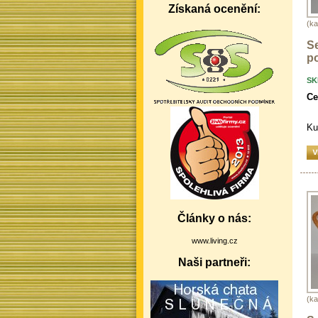
Získaná ocenění:
(ka
S
po
SK
Ce
Ku
Články o nás:
www.living.cz
Naši partneři:
(ka