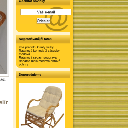
Odebírat novinky
Nejprodávanější ratan
Koš prádelní kulatý velký
Ratanová komoda 3 zásuvky
medová
Ratanová sedací souprava
Bahama malá medová okrové
polstry
Doporučujeme
6501
lír