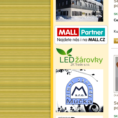
S
po
SK
Ce
Ku
(ka
S
po
SK