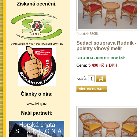
Získaná ocenění:
(kat.č.446505)
Sedací souprava Rudnik -
polstry vínový melír
SKLADEM - IHNED K DODÁNÍ!
Cena:
5 490 Kč s DPH
Kusů:
Články o nás:
www.living.cz
Naši partneři: