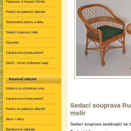
Papasany a houpací křesla
Polstry na paletový nábytek
Samostatné polstry a látky
Sedací soupravy malé
Výprodej
Zakázková výroba polstrů
Zboží - mírné vzhledové vady
Ratanový nábytek
Kolekce za výhodnou cenu
Zakázková výroba polstrů
Sedací souprava Rud
Polstry na paletový nábytek
melír
Akce + slevy
Sedací souprava sestávající se z
Bambusový nábytek