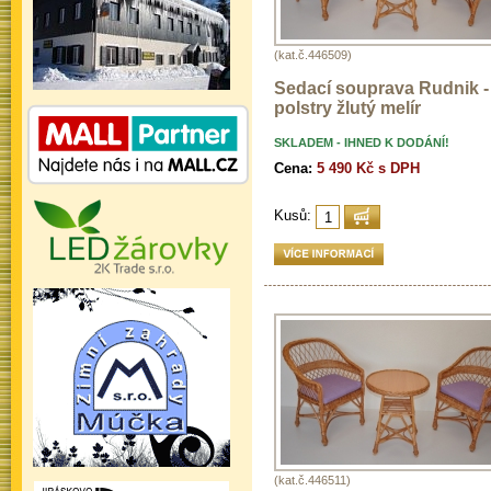
(kat.č.446509)
Sedací souprava Rudnik -
polstry žlutý melír
SKLADEM - IHNED K DODÁNÍ!
Cena:
5 490 Kč s DPH
Kusů:
(kat.č.446511)