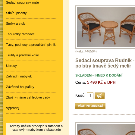
Sedací soupravy malé
Stínící plachty
Stolky a stoly
Taburetky ratanové
Tácy, podnosy a prostírání, piknik
(kat.č.446504)
Truhly a prádelní koše
Sedací souprava Rudnik -
polstry tmavě šedý melír
Ubrusy
SKLADEM - IHNED K DODÁNÍ!
Zahradní nábytek
Cena:
5 490 Kč s DPH
Závěsné houpačky
Kusů:
Zboží - mírné vzhledové vady
Výprodej
Adresy našich prodejen s ratanem a
ratanovým nábytkem získáte zde