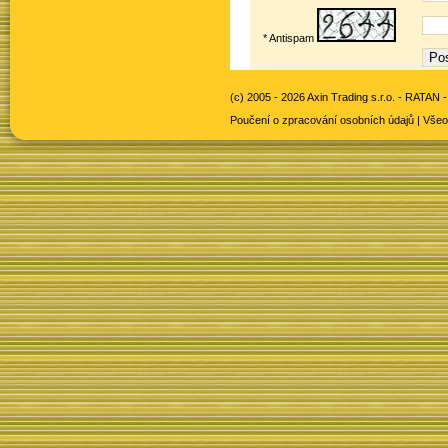
* Antispam
(c) 2005 - 2026 Axin Trading s.r.o. -
RATAN -
Poučení o zpracování osobních údajů
|
Všeo