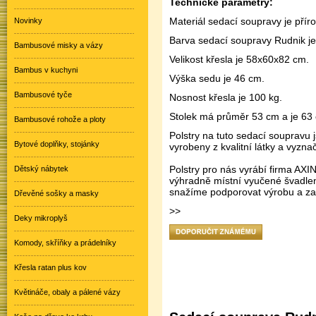
Technické parametry:
Materiál sedací soupravy je přír
Novinky
Barva sedací soupravy Rudnik je
Bambusové misky a vázy
Velikost křesla je 58x60x82 cm.
Bambus v kuchyni
Výška sedu je 46 cm.
Bambusové tyče
Nosnost křesla je 100 kg.
Stolek má průměr 53 cm a je 63
Bambusové rohože a ploty
Polstry na tuto sedací soupravu 
Bytové doplňky, stojánky
vyrobeny z kvalitní látky a vyzna
Polstry pro nás vyrábí firma AXI
Dětský nábytek
výhradně místní vyučené švadle
snažíme podporovat výrobu a za
Dřevěné sošky a masky
>
>
Deky mikroplyš
Komody, skříňky a prádelníky
Křesla ratan plus kov
Květináče, obaly a pálené vázy