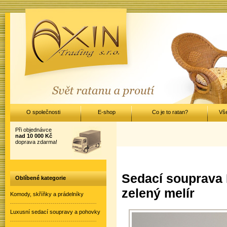
O společnosti
E-shop
Co je to ratan?
Vš
Při objednávce
nad 10 000 Kč
doprava zdarma!
Sedací souprava 
Oblíbené kategorie
zelený melír
Komody, skříňky a prádelníky
Luxusní sedací soupravy a pohovky