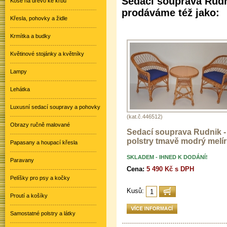
Sedací souprava Rudni
Koše na dřevo ke krbu
prodáváme též jako:
Křesla, pohovky a židle
Krmítka a budky
Květinové stojánky a květníky
Lampy
Lehátka
Luxusní sedací soupravy a pohovky
(kat.č.446512)
Obrazy ručně malované
Sedací souprava Rudnik -
polstry tmavě modrý melír
Papasany a houpací křesla
SKLADEM - IHNED K DODÁNÍ!
Paravany
Cena:
5 490 Kč s DPH
Pelíšky pro psy a kočky
Kusů:
Proutí a košíky
Samostatné polstry a látky