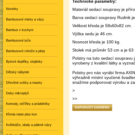
Technické parametry:
Novinky
Materiál sedací soupravy je přír
Barva sedací soupravy Rudnik je
Bambusové misky a vázy
Velikost křesla je 58x60x82 cm.
Bambus v kuchyni
Výška sedu je 46 cm.
Bambusové tyče
Nosnost křesla je 100 kg.
Stolek má průměr 53 cm a je 63
Bambusové rohože a ploty
Polstry na tuto sedací soupravu 
Bytové doplňky, stojánky
vyrobeny z kvalitní látky a vyzna
Dětský nábytek
Polstry pro nás vyrábí firma AXI
výhradně místní vyučené švadle
snažíme podporovat výrobu a za
Dřevěné sošky a masky
>
Deky mikroplyš
>
>
Komody, skříňky a prádelníky
Křesla ratan plus kov
Květináče, obaly a pálené vázy