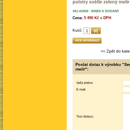
polstry světle zelený melír
SKLADEM - IHNED K DODÁNÍ!
Cena:
5 490 Kč s DPH
Kusů:
<< Zpět do kate
Poslat dotaz k výrobku "
Se
melír
":
Vaše jméno:
E-mail:
Text dotazu: