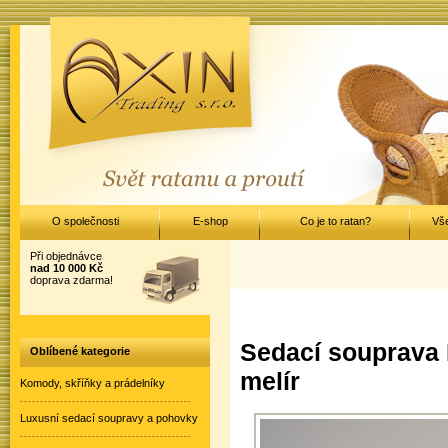
O společnosti
E-shop
Co je to ratan?
Vš
Při objednávce
nad 10 000 Kč
doprava zdarma!
Sedací souprava 
Oblíbené kategorie
melír
Komody, skříňky a prádelníky
Luxusní sedací soupravy a pohovky