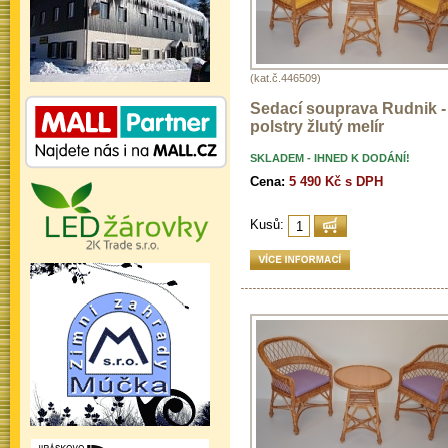
(kat.č.446509)
Sedací souprava Rudnik -
polstry žlutý melír
SKLADEM - IHNED K DODÁNÍ!
Cena:
5 490 Kč s DPH
Kusů: