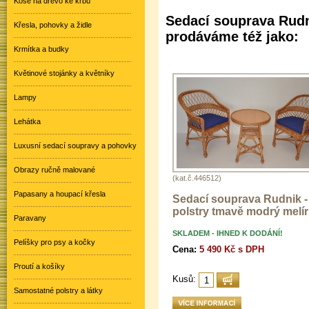
Koše na dřevo ke krbu
Sedací souprava Rudni
Křesla, pohovky a židle
prodáváme též jako:
Krmítka a budky
Květinové stojánky a květníky
Lampy
Lehátka
Luxusní sedací soupravy a pohovky
Obrazy ručně malované
(kat.č.446512)
Papasany a houpací křesla
Sedací souprava Rudnik -
polstry tmavě modrý melír
Paravany
SKLADEM - IHNED K DODÁNÍ!
Pelíšky pro psy a kočky
Cena:
5 490 Kč s DPH
Proutí a košíky
Kusů:
Samostatné polstry a látky