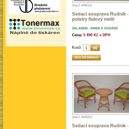
(kat.č.446511)
Sedací souprava Rudnik -
polstry fialový melír
SKLADEM - IHNED K DODÁNÍ!
Cena:
5 490 Kč s DPH
Kusů:
(kat.č.446501)
Sedací souprava Rudnik -