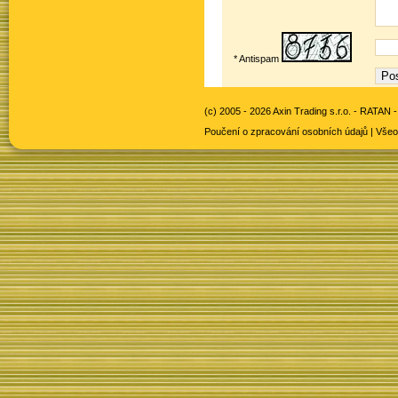
* Antispam
(c) 2005 - 2026 Axin Trading s.r.o. -
RATAN -
Poučení o zpracování osobních údajů
|
Všeo