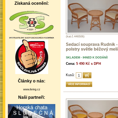
Získaná ocenění:
(kat.č.446506)
Sedací souprava Rudnik -
polstry světle béžový melí
SKLADEM - IHNED K DODÁNÍ!
Cena:
5 490 Kč s DPH
Kusů:
Články o nás:
www.living.cz
Naši partneři: