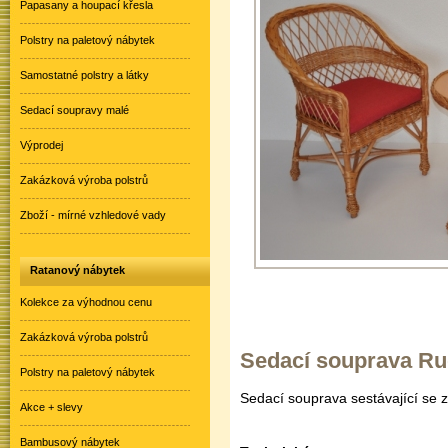
Papasany a houpací křesla
Polstry na paletový nábytek
Samostatné polstry a látky
Sedací soupravy malé
Výprodej
Zakázková výroba polstrů
Zboží - mírné vzhledové vady
Ratanový nábytek
Kolekce za výhodnou cenu
Zakázková výroba polstrů
Sedací souprava Rud
Polstry na paletový nábytek
Sedací souprava sestávající se z
Akce + slevy
Bambusový nábytek