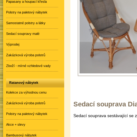
Papasany a houpací křesla
Polstry na paletový nábytek
Samostatné polstry a látky
Sedací soupravy malé
Výprodej
Zakázková výroba polstrů
Zboží - mírné vzhledové vady
Ratanový nábytek
Kolekce za výhodnou cenu
Sedací souprava Dia
Zakázková výroba polstrů
Polstry na paletový nábytek
Sedací souprava sestávající se z
Akce + slevy
Bambusový nábytek