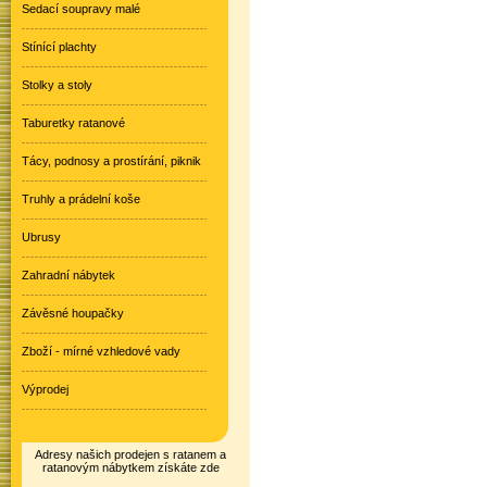
Sedací soupravy malé
Stínící plachty
Stolky a stoly
Taburetky ratanové
Tácy, podnosy a prostírání, piknik
Truhly a prádelní koše
Ubrusy
Zahradní nábytek
Závěsné houpačky
Zboží - mírné vzhledové vady
Výprodej
Adresy našich prodejen s ratanem a
ratanovým nábytkem získáte zde