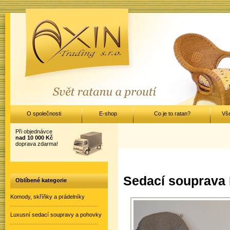
O společnosti
E-shop
Co je to ratan?
Vš
Při objednávce
nad 10 000 Kč
doprava zdarma!
Sedací souprava D
Oblíbené kategorie
Komody, skříňky a prádelníky
Luxusní sedací soupravy a pohovky