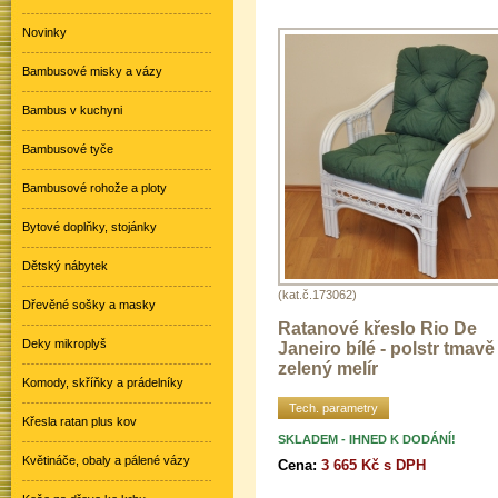
Novinky
Bambusové misky a vázy
Bambus v kuchyni
Bambusové tyče
Bambusové rohože a ploty
Bytové doplňky, stojánky
Dětský nábytek
(kat.č.173062)
Dřevěné sošky a masky
Ratanové křeslo Rio De
Deky mikroplyš
Janeiro bílé - polstr tmavě
zelený melír
Komody, skříňky a prádelníky
Tech. parametry
Křesla ratan plus kov
SKLADEM - IHNED K DODÁNÍ!
Květináče, obaly a pálené vázy
Cena:
3 665 Kč s DPH