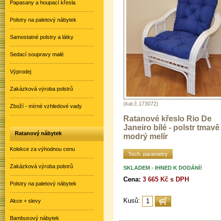
Papasany a houpací křesla
Polstry na paletový nábytek
Samostatné polstry a látky
Sedací soupravy malé
Výprodej
Zakázková výroba polstrů
(kat.č.173072)
Zboží - mírné vzhledové vady
Ratanové křeslo Rio De
Janeiro bílé - polstr tmavě
Ratanový nábytek
modrý melír
Kolekce za výhodnou cenu
Tech. parametry
Zakázková výroba polstrů
SKLADEM - IHNED K DODÁNÍ!
Cena:
3 665 Kč s DPH
Polstry na paletový nábytek
Kusů:
Akce + slevy
Bambusový nábytek