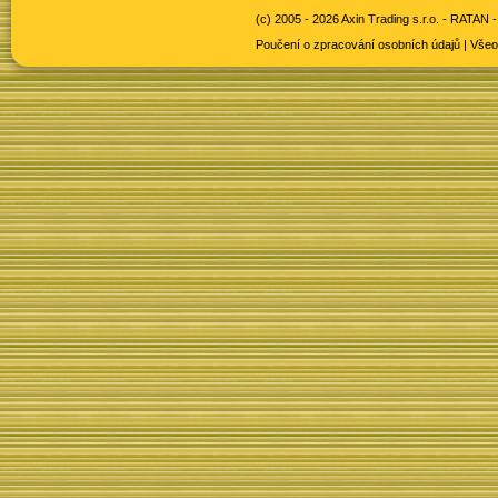
(c) 2005 - 2026 Axin Trading s.r.o. -
RATAN -
Poučení o zpracování osobních údajů
|
Všeo