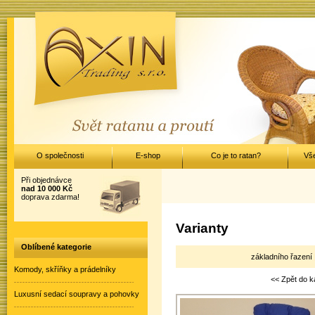
O společnosti
E-shop
Co je to ratan?
Vš
Při objednávce
nad 10 000 Kč
doprava zdarma!
Varianty
Oblíbené kategorie
základního řazení 
Komody, skříňky a prádelníky
<< Zpět do k
Luxusní sedací soupravy a pohovky