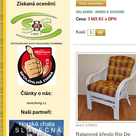
Získaná ocenění:
Tech. parametry
SKLADEM - IHNED K DODÁNÍ!
Cena:
3 665 Kč s DPH
Kusů:
Články o nás:
www.living.cz
Naši partneři:
(kat.č.173021)
Ratanové křeslo Rio De