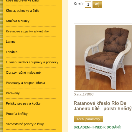
Koše na dřevo ke krbu
Kusů:
Křesla, pohovky a židle
Krmítka a budky
Květinové stojánky a květníky
Lampy
Lehátka
Luxusní sedací soupravy a pohovky
Obrazy ručně malované
Papasany a houpací křesla
Paravany
(kat.č.173060)
Ratanové křeslo Rio De
Pelíšky pro psy a kočky
Janeiro bílé - polstr hnědý
Proutí a košíky
Tech. parametry
Samostatné polstry a látky
SKLADEM - IHNED K DODÁNÍ!