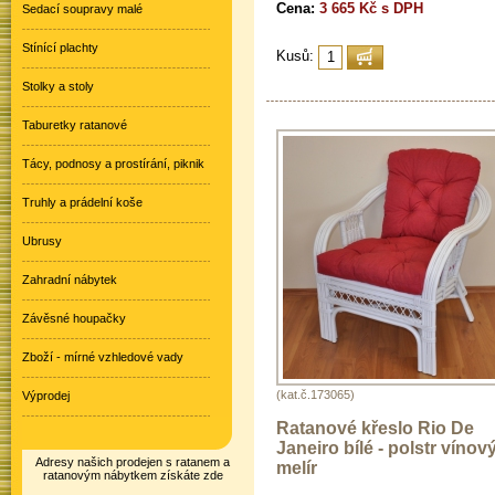
Cena:
3 665 Kč s DPH
Sedací soupravy malé
Stínící plachty
Kusů:
Stolky a stoly
Taburetky ratanové
Tácy, podnosy a prostírání, piknik
Truhly a prádelní koše
Ubrusy
Zahradní nábytek
Závěsné houpačky
Zboží - mírné vzhledové vady
(kat.č.173065)
Výprodej
Ratanové křeslo Rio De
Janeiro bílé - polstr vínov
Adresy našich prodejen s ratanem a
melír
ratanovým nábytkem získáte zde