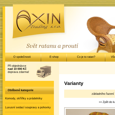
O společnosti
E-shop
Co je to ratan?
Vš
Při objednávce
nad 10 000 Kč
doprava zdarma!
Varianty
Oblíbené kategorie
základního řazení 
Komody, skříňky a prádelníky
<< Zpět do k
Luxusní sedací soupravy a pohovky