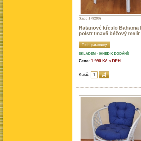
(kat.č.179290)
Ratanové křeslo Bahama b
polstr tmavě béžový melír
Tech. parametry
SKLADEM - IHNED K DODÁNÍ!
Cena:
1 990 Kč s DPH
Kusů: