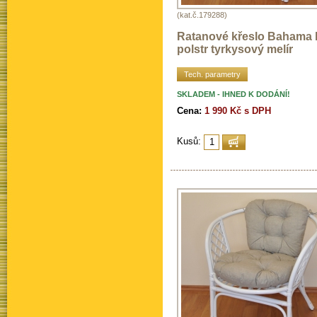
(kat.č.179288)
Ratanové křeslo Bahama b
polstr tyrkysový melír
Tech. parametry
SKLADEM - IHNED K DODÁNÍ!
Cena:
1 990 Kč s DPH
Kusů: