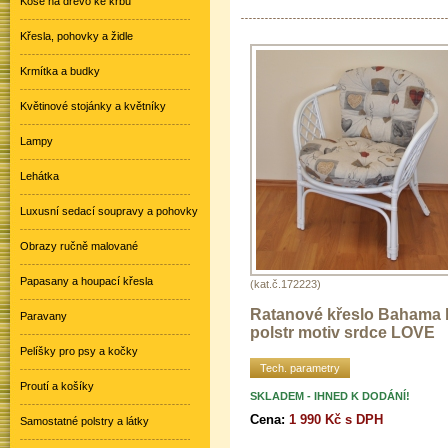
Koše na dřevo ke krbu
Křesla, pohovky a židle
Krmítka a budky
Květinové stojánky a květníky
Lampy
Lehátka
Luxusní sedací soupravy a pohovky
Obrazy ručně malované
Papasany a houpací křesla
(kat.č.172223)
Ratanové křeslo Bahama b
Paravany
polstr motiv srdce LOVE
Pelíšky pro psy a kočky
Tech. parametry
Proutí a košíky
SKLADEM - IHNED K DODÁNÍ!
Cena:
1 990 Kč s DPH
Samostatné polstry a látky