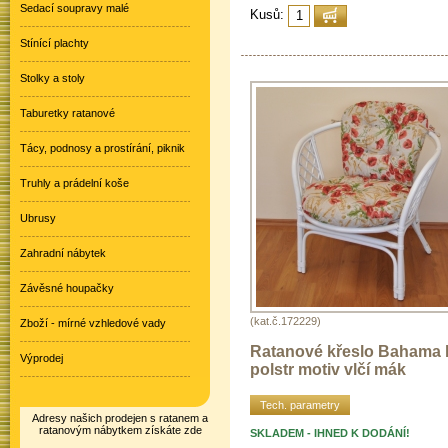
Sedací soupravy malé
Kusů:
Stínící plachty
Stolky a stoly
Taburetky ratanové
Tácy, podnosy a prostírání, piknik
Truhly a prádelní koše
Ubrusy
Zahradní nábytek
Závěsné houpačky
(kat.č.172229)
Zboží - mírné vzhledové vady
Ratanové křeslo Bahama b
Výprodej
polstr motiv vlčí mák
Tech. parametry
Adresy našich prodejen s ratanem a
ratanovým nábytkem získáte zde
SKLADEM - IHNED K DODÁNÍ!