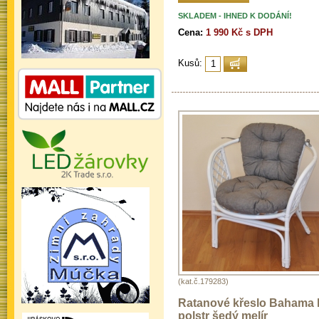
SKLADEM - IHNED K DODÁNÍ!
Cena:
1 990 Kč s DPH
Kusů:
(kat.č.179283)
Ratanové křeslo Bahama b
polstr šedý melír