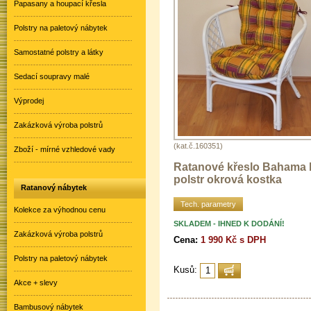
Papasany a houpací křesla
Polstry na paletový nábytek
Samostatné polstry a látky
Sedací soupravy malé
Výprodej
Zakázková výroba polstrů
(kat.č.160351)
Zboží - mírné vzhledové vady
Ratanové křeslo Bahama b
polstr okrová kostka
Ratanový nábytek
Tech. parametry
Kolekce za výhodnou cenu
SKLADEM - IHNED K DODÁNÍ!
Zakázková výroba polstrů
Cena:
1 990 Kč s DPH
Polstry na paletový nábytek
Kusů:
Akce + slevy
Bambusový nábytek