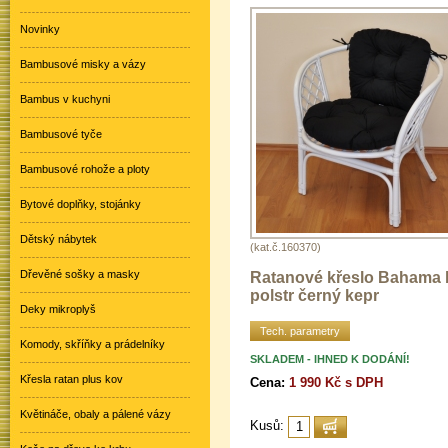
Novinky
Bambusové misky a vázy
Bambus v kuchyni
Bambusové tyče
Bambusové rohože a ploty
Bytové doplňky, stojánky
Dětský nábytek
(kat.č.160370)
Dřevěné sošky a masky
Ratanové křeslo Bahama b
polstr černý kepr
Deky mikroplyš
Tech. parametry
Komody, skříňky a prádelníky
SKLADEM - IHNED K DODÁNÍ!
Křesla ratan plus kov
Cena:
1 990 Kč s DPH
Květináče, obaly a pálené vázy
Kusů: