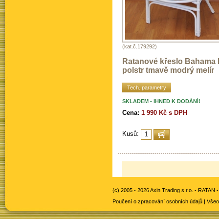
(kat.č.179292)
Ratanové křeslo Bahama b
polstr tmavě modrý melír
Tech. parametry
SKLADEM - IHNED K DODÁNÍ!
Cena:
1 990 Kč s DPH
Kusů:
(c) 2005 - 2026 Axin Trading s.r.o. -
RATAN -
Poučení o zpracování osobních údajů
|
Všeo