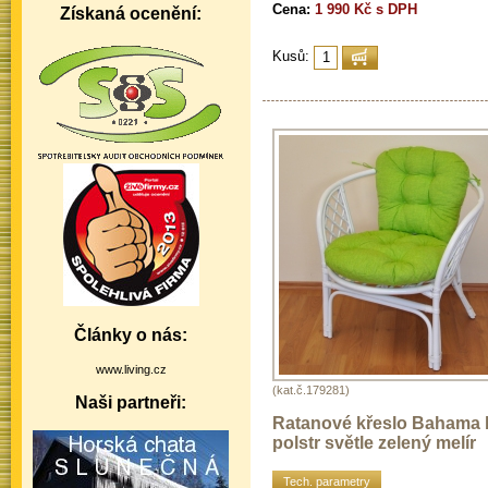
Cena:
1 990 Kč s DPH
Získaná ocenění:
Kusů:
Články o nás:
www.living.cz
(kat.č.179281)
Naši partneři:
Ratanové křeslo Bahama b
polstr světle zelený melír
Tech. parametry