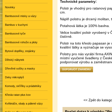
Technické parametry:
Novinky
Polstr je vhodný pro ratanový pa
cm.
Bambusové misky a vázy
Náplň polstru je drcený molitan, 
Bambus v kuchyni
Potahová látka je 100% bavlna.
Velice kvalitní polstr vyrobený v
Bambusové tyče
čistírně.
Bambusové rohože a ploty
Polstr na toto křeslo papasan je 
kvalitní látky a vyznačuje se vys
Bytové doplňky, stojánky
Polstry pro nás vyrábí firma AXI
místní vyučené švadleny z Česk
Dětský nábytek
podporovat výrobu a zaměstnanos
Dřevěné sošky a masky
Deky mikroplyš
Komody, skříňky a prádelníky
Křesla ratan plus kov
<< Zpět do katego
Květináče, obaly a pálené vázy
Poslat dotaz k výrobku "
Po