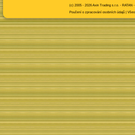
(c) 2005 - 2026 Axin Trading s.r.o. -
RATAN -
Poučení o zpracování osobních údajů
|
Všeo