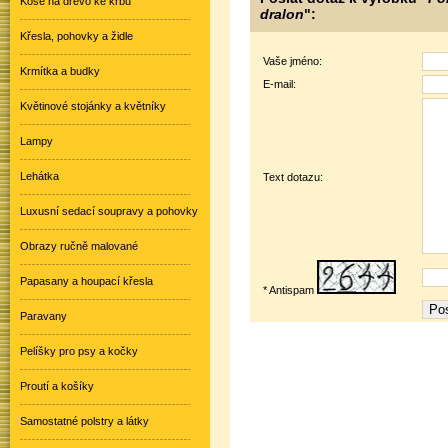
Koše na dřevo ke krbu
dralon
":
Křesla, pohovky a židle
Vaše jméno:
Krmítka a budky
E-mail:
Květinové stojánky a květníky
Lampy
Lehátka
Text dotazu:
Luxusní sedací soupravy a pohovky
Obrazy ručně malované
Papasany a houpací křesla
* Antispam
Paravany
Pelíšky pro psy a kočky
Proutí a košíky
Samostatné polstry a látky