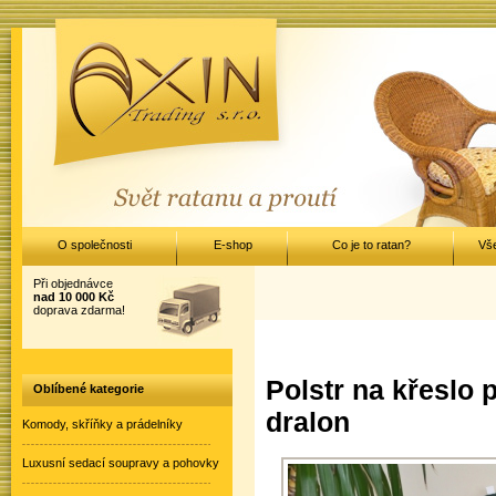
O společnosti
E-shop
Co je to ratan?
Vš
Při objednávce
nad 10 000 Kč
doprava zdarma!
Polstr na křeslo
Oblíbené kategorie
dralon
Komody, skříňky a prádelníky
Luxusní sedací soupravy a pohovky