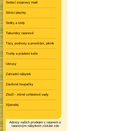
Sedací soupravy malé
Stínící plachty
Stolky a stoly
Taburetky ratanové
Tácy, podnosy a prostírání, piknik
Truhly a prádelní koše
Ubrusy
Zahradní nábytek
Závěsné houpačky
Zboží - mírné vzhledové vady
Výprodej
Adresy našich prodejen s ratanem a
ratanovým nábytkem získáte zde