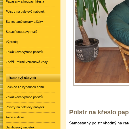
Papasany a houpací křesla
Polstry na paletový nábytek
Samostatné polstry a látky
Sedací soupravy malé
Výprodej
Zakázková výroba polstrů
Zboží - mírné vzhledové vady
Ratanový nábytek
Kolekce za výhodnou cenu
Zakázková výroba polstrů
Polstry na paletový nábytek
Polstr na křeslo pa
Akce + slevy
Samostatný polstr vhodný na ra
Bambusový nábytek