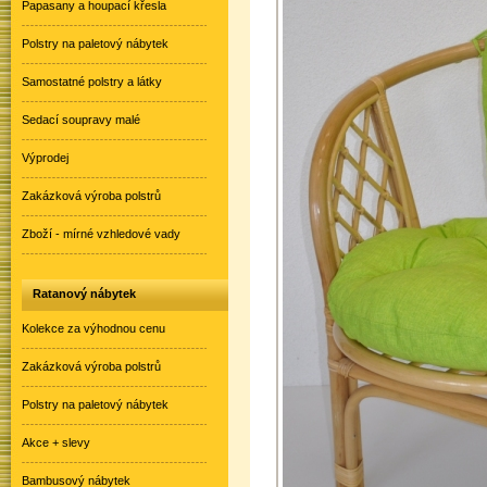
Papasany a houpací křesla
Polstry na paletový nábytek
Samostatné polstry a látky
Sedací soupravy malé
Výprodej
Zakázková výroba polstrů
Zboží - mírné vzhledové vady
Ratanový nábytek
Kolekce za výhodnou cenu
Zakázková výroba polstrů
Polstry na paletový nábytek
Akce + slevy
Bambusový nábytek