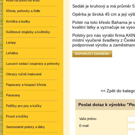
Koše na dřevo ke krbu
Sedák je kruhový a má průměr 5
Křesla, pohovky a židle
Opěrka je široká 45 cm a její výš
Krmítka a budky
Polstr na toto křeslo Bahama je 
kvalitní látky a vyznačuje se vys
Květinové stojánky a květníky
Polstry pro nás vyrábí firma AXI
místní vyučené švadleny z Česk
Lampy
podporovat výrobu a zaměstnanos
Lehátka
Luxusní sedací soupravy a pohovky
Obrazy ručně malované
Papasany a houpací křesla
<< Zpět do katego
Paravany
Poslat dotaz k výrobku "
Po
Pelíšky pro psy a kočky
Proutí a košíky
Vaše jméno:
E-mail:
Samostatné polstry a látky