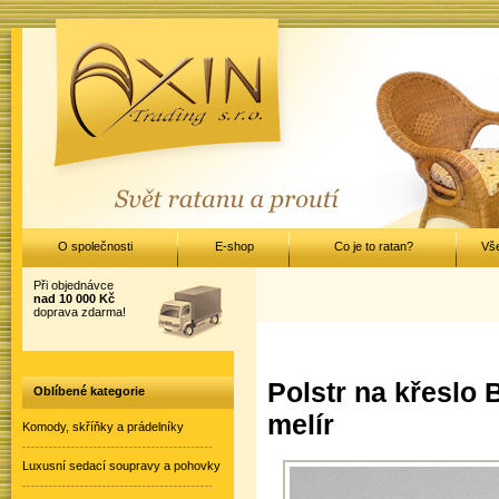
O společnosti
E-shop
Co je to ratan?
Vš
Při objednávce
nad 10 000 Kč
doprava zdarma!
Polstr na křeslo
Oblíbené kategorie
melír
Komody, skříňky a prádelníky
Luxusní sedací soupravy a pohovky