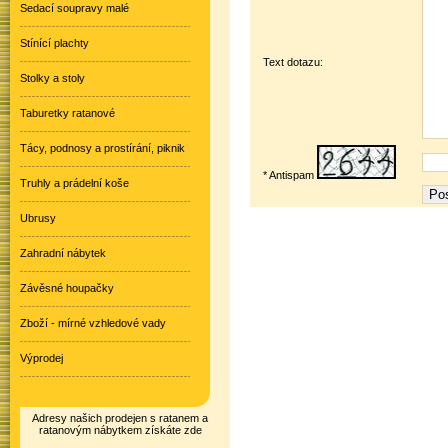
Sedací soupravy malé
Stínící plachty
Text dotazu:
Stolky a stoly
Taburetky ratanové
Tácy, podnosy a prostírání, piknik
* Antispam
Truhly a prádelní koše
Ubrusy
Zahradní nábytek
Závěsné houpačky
Zboží - mírné vzhledové vady
Výprodej
Adresy našich prodejen s ratanem a
ratanovým nábytkem získáte zde