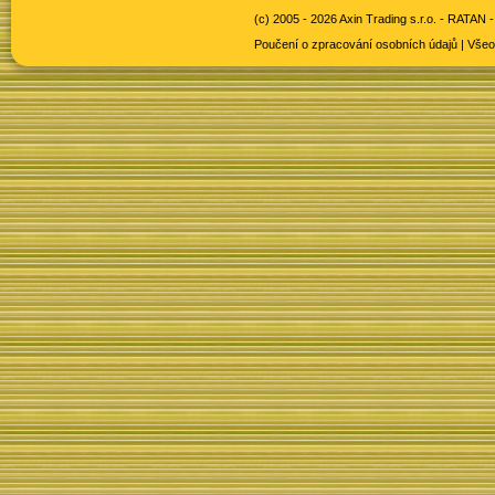
(c) 2005 - 2026 Axin Trading s.r.o. -
RATAN -
Poučení o zpracování osobních údajů
|
Všeo