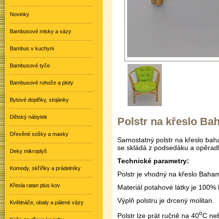
Novinky
Bambusové misky a vázy
Bambus v kuchyni
Bambusové tyče
Bambusové rohože a ploty
Bytové doplňky, stojánky
Dětský nábytek
Polstr na křeslo Ba
Dřevěné sošky a masky
Samostatný polstr na křeslo bah
se skládá z podsedáku a opěradl
Deky mikroplyš
Technické parametry:
Komody, skříňky a prádelníky
Polstr je vhodný na křeslo Baha
Křesla ratan plus kov
Materiál potahové látky je 100% 
Výplň polstru je drcený molitan.
Květináče, obaly a pálené vázy
o
Polstr lze prát ručně na 40
C neb