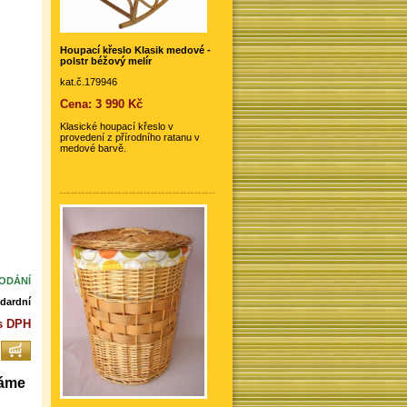
Houpací křeslo Klasik medové -
polstr béžový melír
kat.č.179946
Cena: 3 990 Kč
Klasické houpací křeslo v
provedení z přírodního ratanu v
medové barvě.
DODÁNÍ
dardní
 s DPH
váme