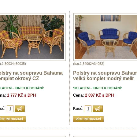
t.č.30034+30035)
(kat.č.34062A34052)
olstry na soupravu Bahama
Polstry na soupravu Baha
omplet okrový CZ
velká komplet modrý melír
LADEM - IHNED K DODÁNÍ!
SKLADEM - IHNED K DODÁNÍ!
na:
1 777 Kč s DPH
Cena:
2 097 Kč s DPH
sů:
Kusů: