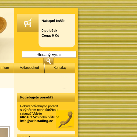
Nákupní košík
0 položek
Cena: 0 Kč
 místo
Velkoobchod
Kontakty
Potřebujete poradit?
Pokud potřebujete poradit
s výběrem nebo údržbou
ratanu? Volejte
602 453 526
nebo pište na
info@axintrading.cz