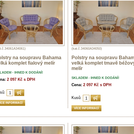
at.č.34061A34061)
(kat.č.34060A34050)
olstry na soupravu Bahama
Polstry na soupravu Baha
lká komplet fialový melír
velká komplet tmavě béžov
melír
LADEM - IHNED K DODÁNÍ!
SKLADEM - IHNED K DODÁNÍ!
na:
2 097 Kč s DPH
Cena:
2 097 Kč s DPH
sů:
Kusů: