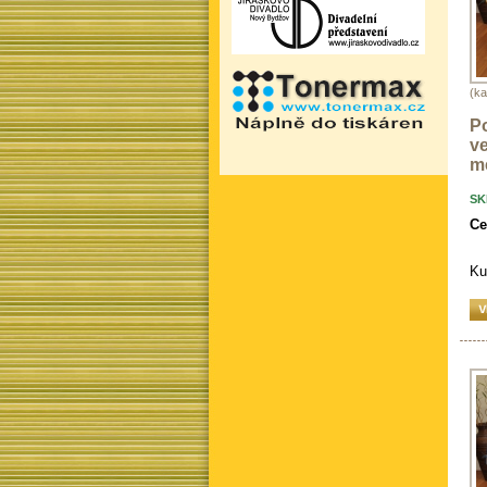
(k
P
ve
me
SK
Ce
Ku