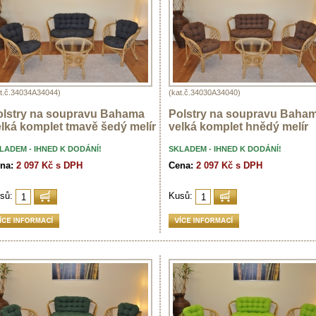
at.č.34034A34044)
(kat.č.34030A34040)
olstry na soupravu Bahama
Polstry na soupravu Baha
lká komplet tmavě šedý melír
velká komplet hnědý melír
LADEM - IHNED K DODÁNÍ!
SKLADEM - IHNED K DODÁNÍ!
na:
2 097 Kč s DPH
Cena:
2 097 Kč s DPH
sů:
Kusů: