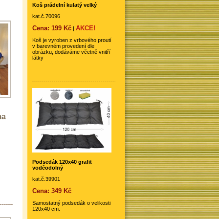
Koš prádelní kulatý velký
kat.č.70096
Cena: 199 Kč
AKCE!
|
Koš je vyroben z vrbového proutí
v barevném provedení dle
obrázku, dodáváme včetně vnitří
látky
ma
Podsedák 120x40 grafit
voděodolný
kat.č.39901
Cena: 349 Kč
Samostatný podsedák o velikosti
120x40 cm.