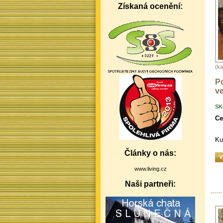
Získaná ocenění:
(k
P
ve
SK
Ce
Ku
Články o nás:
www.living.cz
Naši partneři: