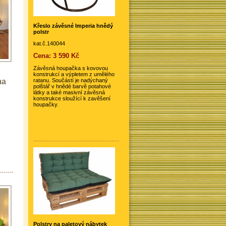
Křeslo závěsné Imperia hnědý
polstr
kat.č.140044
Cena: 3 590 Kč
Závěsná houpačka s kovovou
konstrukcí a výpletem z umělého
ma
ratanu. Součástí je nadýchaný
polštář v hnědé barvě potahové
látky a také masivní závěsná
konstrukce sloužící k zavěšení
houpačky.
Polstry na paletový nábytek