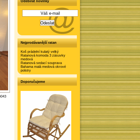
Odebírat novinky
Nejprodávanější ratan
Koš prádelní kulatý velký
Ratanová komoda 3 zásuvky
medová
Ratanová sedací souprava
Bahama malá medová okrové
polstry
Doporučujeme
4043