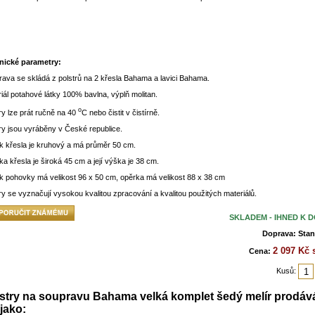
nické parametry:
ava se skládá z polstrů na 2 křesla Bahama a lavici Bahama.
iál potahové látky 100% bavlna, výplň molitan.
o
ry lze prát ručně na 40
C nebo čistit v čistírně.
ry jsou vyráběny v České republice.
k křesla je kruhový a má průměr 50 cm.
a křesla je široká 45 cm a její výška je 38 cm.
 pohovky má velikost 96 x 50 cm, opěrka má velikost 88 x 38 cm
ry se vyznačují vysokou kvalitou zpracování a kvalitou použitých materiálů.
SKLADEM - IHNED K 
Doprava: Stan
2 097 Kč
Cena:
Kusů:
stry na soupravu Bahama velká komplet šedý melír prodá
 jako: