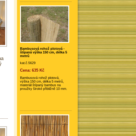
Bambusová rohož plotová -
štípaná výška 150 cm, délka 5
metrů
ma
kat.č.5629
ý
Cena: 635 Kč
Bambusová rohož plotová,
výška 150 cm, délka 5 metrů,
materiál štípaný bambus na
proužky široké přibližně 10 mm.