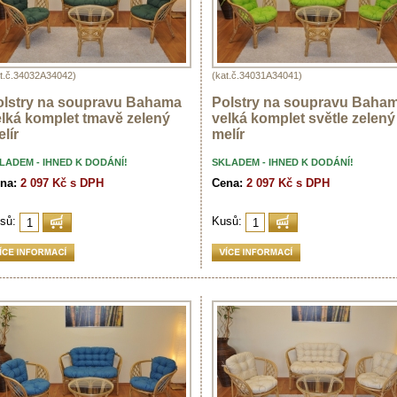
at.č.34032A34042)
(kat.č.34031A34041)
olstry na soupravu Bahama
Polstry na soupravu Baha
lká komplet tmavě zelený
velká komplet světle zelený
lír
melír
LADEM - IHNED K DODÁNÍ!
SKLADEM - IHNED K DODÁNÍ!
na:
2 097 Kč s DPH
Cena:
2 097 Kč s DPH
sů:
Kusů: