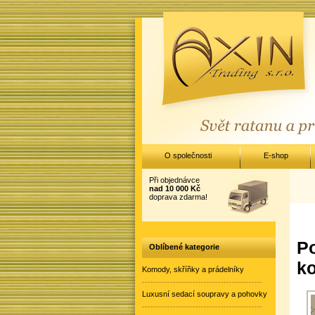
O společnosti
E-shop
Při objednávce
nad 10 000 Kč
doprava zdarma!
Po
Oblíbené kategorie
ko
Komody, skříňky a prádelníky
Luxusní sedací soupravy a pohovky