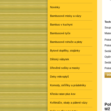
Novinky
Bambusové misky a vázy
Tech
Bambus v kuchyni
Soupr
Bambusové tyče
Mater
Polst
Bambusové rohože a ploty
Polst
Bytové doplňky, stojánky
Sedá
Opěrk
Dětský nábytek
Sedák
Dřevěné sošky a masky
Polst
Deky mikroplyš
Komody, skříňky a prádelníky
Křesla ratan plus kov
Květináče, obaly a pálené vázy
Pol
též