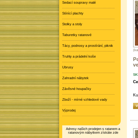
Sedací soupravy malé
Stínící plachty
Stolky a stoly
Taburetky ratanové
Tácy, podnosy a prostírání, piknik
(k
Truhly a prádelní koše
P
ve
Ubrusy
SK
Zahradní nábytek
Ce
Závěsné houpačky
Ku
Zboží - mírné vzhledové vady
Výprodej
Adresy našich prodejen s ratanem a
ratanovým nábytkem získáte zde