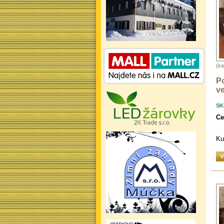
(k
P
ve
SK
Ce
Ku