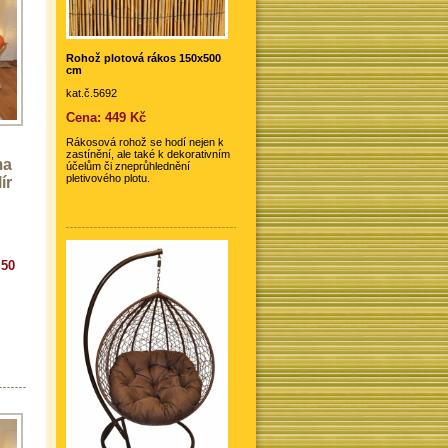
Rohož plotová rákos 150x500
cm
kat.č.5692
Cena: 449 Kč
Rákosová rohož se hodí nejen k
zastínění, ale také k dekorativním
ma
účelům či zneprůhlednění
pletivového plotu.
ír
 50