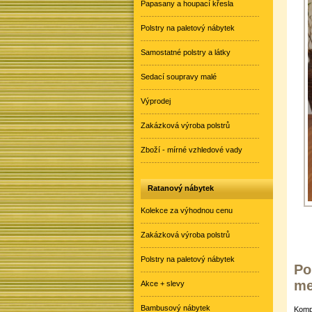
Papasany a houpací křesla
Polstry na paletový nábytek
Samostatné polstry a látky
Sedací soupravy malé
Výprodej
Zakázková výroba polstrů
Zboží - mírné vzhledové vady
Ratanový nábytek
Kolekce za výhodnou cenu
Zakázková výroba polstrů
Polstry na paletový nábytek
Po
me
Akce + slevy
Bambusový nábytek
Komp