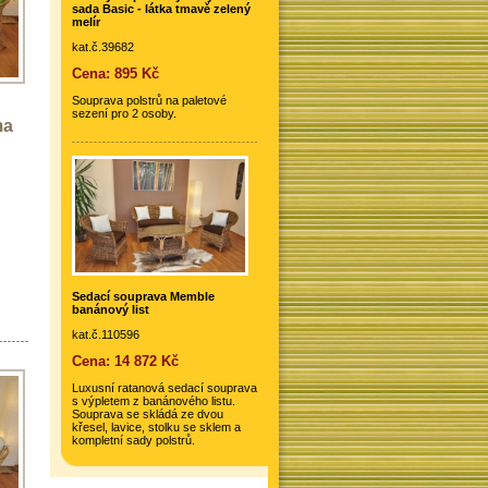
sada Basic - látka tmavě zelený
melír
kat.č.39682
Cena: 895 Kč
Souprava polstrů na paletové
sezení pro 2 osoby.
ma
Sedací souprava Memble
banánový list
kat.č.110596
Cena: 14 872 Kč
Luxusní ratanová sedací souprava
s výpletem z banánového listu.
Souprava se skládá ze dvou
křesel, lavice, stolku se sklem a
kompletní sady polstrů.