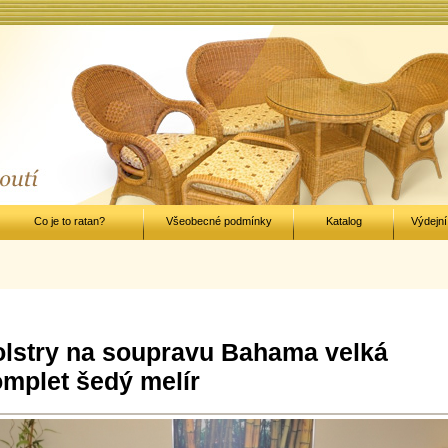
Co je to ratan?
Všeobecné podmínky
Katalog
Výdejní
lstry na soupravu Bahama velká
mplet šedý melír