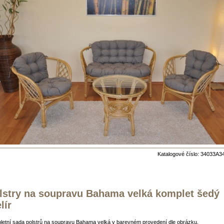
Katalogové číslo: 34033A3
lstry na soupravu Bahama velká komplet šedý
lír
letní sada polstrů na soupravu Bahama velká v barevném provedení dle obrázku.