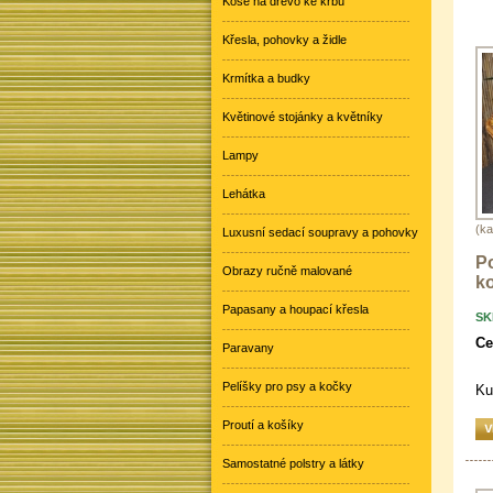
Koše na dřevo ke krbu
Křesla, pohovky a židle
Krmítka a budky
Květinové stojánky a květníky
Lampy
Lehátka
(ka
Luxusní sedací soupravy a pohovky
P
Obrazy ručně malované
k
Papasany a houpací křesla
SK
Ce
Paravany
Pelíšky pro psy a kočky
Ku
Proutí a košíky
Samostatné polstry a látky