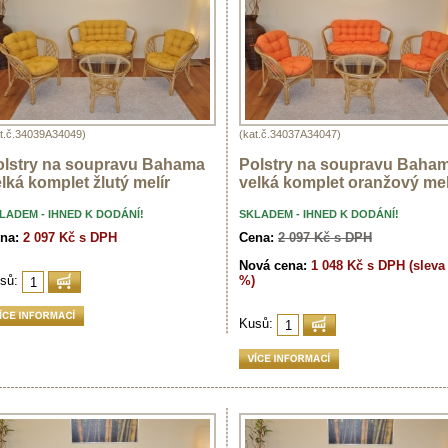
at.č.34039A34049)
(kat.č.34037A34047)
olstry na soupravu Bahama
Polstry na soupravu Baha
lká komplet žlutý melír
velká komplet oranžový mel
LADEM - IHNED K DODÁNÍ!
SKLADEM - IHNED K DODÁNÍ!
na:
2 097 Kč s DPH
Cena:
2 097 Kč s DPH
Nová cena:
1 048 Kč s DPH (sleva
%)
sů:
Kusů: