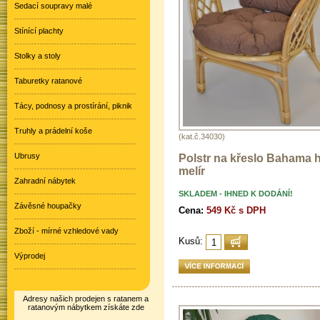
Sedací soupravy malé
Stínící plachty
Stolky a stoly
Taburetky ratanové
Tácy, podnosy a prostírání, piknik
Truhly a prádelní koše
(kat.č.34030)
Ubrusy
Polstr na křeslo Bahama 
melír
Zahradní nábytek
SKLADEM - IHNED K DODÁNÍ!
Závěsné houpačky
Cena:
549 Kč s DPH
Zboží - mírné vzhledové vady
Kusů:
Výprodej
Adresy našich prodejen s ratanem a
ratanovým nábytkem získáte zde