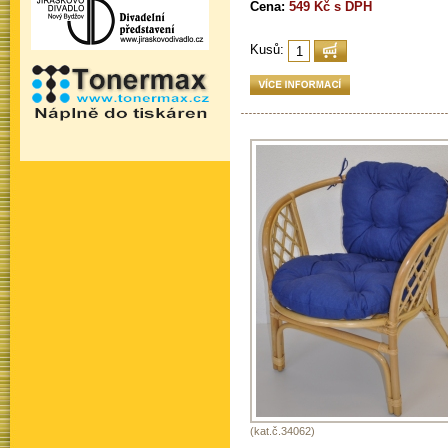
Cena:
549 Kč s DPH
Kusů:
(kat.č.34062)