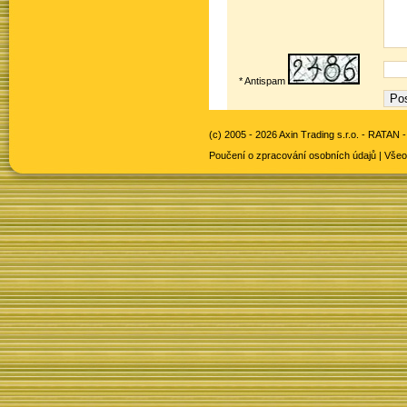
* Antispam
(c) 2005 - 2026 Axin Trading s.r.o. -
RATAN -
Poučení o zpracování osobních údajů
|
Všeo