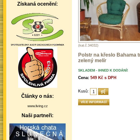
Získaná ocenění:
(kat.č.34032)
Polstr na křeslo Bahama 
zelený melír
SKLADEM - IHNED K DODÁNÍ!
Cena:
549 Kč s DPH
Kusů:
Články o nás:
www.living.cz
Naši partneři: