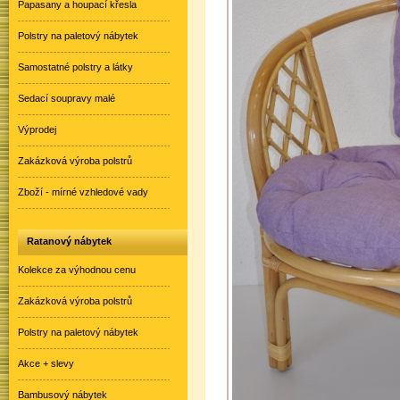
Papasany a houpací křesla
Polstry na paletový nábytek
Samostatné polstry a látky
Sedací soupravy malé
Výprodej
Zakázková výroba polstrů
Zboží - mírné vzhledové vady
Ratanový nábytek
Kolekce za výhodnou cenu
Zakázková výroba polstrů
Polstry na paletový nábytek
Akce + slevy
Bambusový nábytek