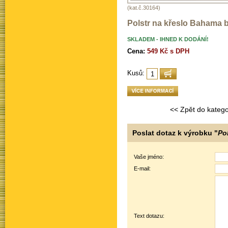
(kat.č.30164)
Polstr na křeslo Bahama b
SKLADEM - IHNED K DODÁNÍ!
Cena:
549 Kč s DPH
Kusů:
<< Zpět do katego
Poslat dotaz k výrobku "
Po
Vaše jméno:
E-mail:
Text dotazu: