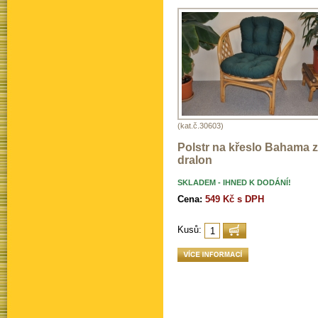
(kat.č.30603)
Polstr na křeslo Bahama 
dralon
SKLADEM - IHNED K DODÁNÍ!
Cena:
549 Kč s DPH
Kusů: