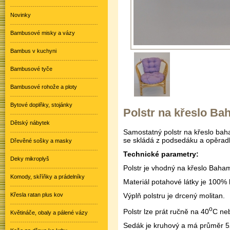
Novinky
Bambusové misky a vázy
Bambus v kuchyni
Bambusové tyče
Bambusové rohože a ploty
Bytové doplňky, stojánky
Polstr na křeslo Ba
Dětský nábytek
Samostatný polstr na křeslo bah
se skládá z podsedáku a opěradl
Dřevěné sošky a masky
Technické parametry:
Deky mikroplyš
Polstr je vhodný na křeslo Baha
Komody, skříňky a prádelníky
Materiál potahové látky je 100% 
Křesla ratan plus kov
Výplň polstru je drcený molitan.
o
Polstr lze prát ručně na 40
C neb
Květináče, obaly a pálené vázy
Sedák je kruhový a má průměr 5