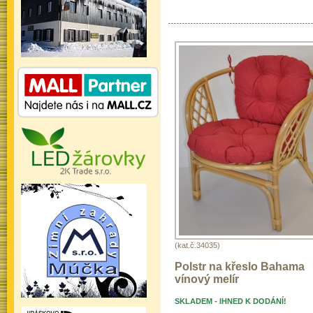
(kat.č.34035)
Polstr na křeslo Bahama
vínový melír
SKLADEM - IHNED K DODÁNÍ!