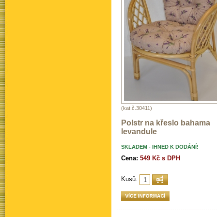
(kat.č.30411)
Polstr na křeslo bahama
levandule
SKLADEM - IHNED K DODÁNÍ!
Cena:
549 Kč s DPH
Kusů: