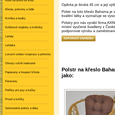
Koše na dřevo ke krbu
Opěrka je široká 45 cm a její výš
Křesla, pohovky a židle
Polstr na toto křeslo Bahama je 
kvalitní látky a vyznačuje se vys
Krmítka a budky
Polstry pro nás vyrábí firma AXI
místní vyučené švadleny z Česk
Květinové stojánky a květníky
podporovat výrobu a zaměstnanos
Lampy
Lehátka
Luxusní sedací soupravy a pohovky
Obrazy ručně malované
Polstr na křeslo Baha
Papasany a houpací křesla
jako:
Paravany
Pelíšky pro psy a kočky
Proutí a košíky
Samostatné polstry a látky