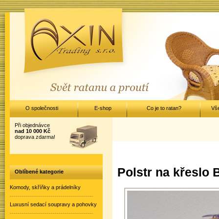
O společnosti
E-shop
Co je to ratan?
Vš
Při objednávce
nad 10 000 Kč
doprava zdarma!
Polstr na křeslo 
Oblíbené kategorie
Komody, skříňky a prádelníky
Luxusní sedací soupravy a pohovky