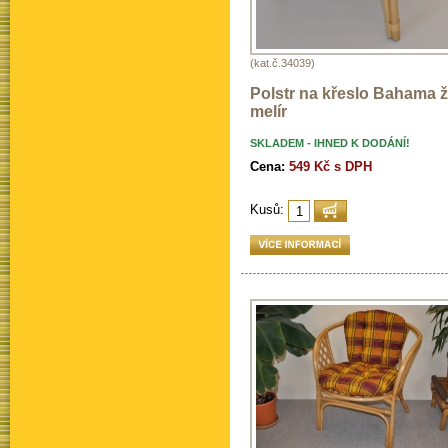
(kat.č.34039)
Polstr na křeslo Bahama ž
melír
SKLADEM - IHNED K DODÁNÍ!
Cena:
549 Kč s DPH
Kusů: