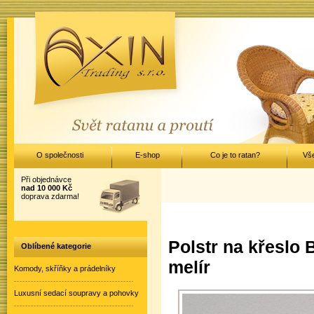
O společnosti
E-shop
Co je to ratan?
Vš
Při objednávce
nad 10 000 Kč
doprava zdarma!
Polstr na křeslo
Oblíbené kategorie
melír
Komody, skříňky a prádelníky
Luxusní sedací soupravy a pohovky