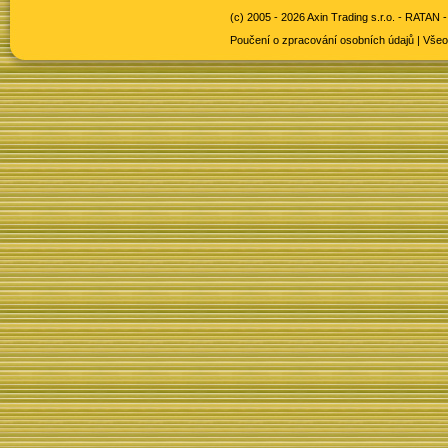
(c) 2005 - 2026 Axin Trading s.r.o. -
RATAN -
Poučení o zpracování osobních údajů
|
Všeo