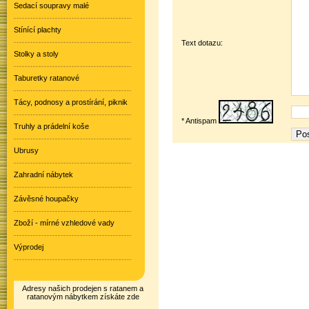
Sedací soupravy malé
Stínící plachty
Text dotazu:
Stolky a stoly
Taburetky ratanové
Tácy, podnosy a prostírání, piknik
* Antispam
Truhly a prádelní koše
Ubrusy
Zahradní nábytek
Závěsné houpačky
Zboží - mírné vzhledové vady
Výprodej
Adresy našich prodejen s ratanem a
ratanovým nábytkem získáte zde