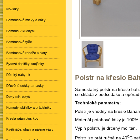
Novinky
Bambusové misky a vázy
Bambus v kuchyni
Bambusové tyče
Bambusové rohože a ploty
Bytové doplňky, stojánky
Dětský nábytek
Polstr na křeslo B
Dřevěné sošky a masky
Samostatný polstr na křeslo bah
se skládá z podsedáku a opěradl
Deky mikroplyš
Technické parametry:
Komody, skříňky a prádelníky
Polstr je vhodný na křeslo Baha
Křesla ratan plus kov
Materiál potahové látky je 100% 
Výplň polstru je drcený molitan.
Květináče, obaly a pálené vázy
o
Polstr lze prát ručně na 40
C neb