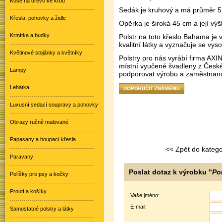
Koše na dřevo ke krbu
Sedák je kruhový a má průměr 5
Křesla, pohovky a židle
Opěrka je široká 45 cm a její výš
Krmítka a budky
Polstr na toto křeslo Bahama je 
kvalitní látky a vyznačuje se vys
Květinové stojánky a květníky
Polstry pro nás vyrábí firma AXI
místní vyučené švadleny z Česk
Lampy
podporovat výrobu a zaměstnanos
Lehátka
Luxusní sedací soupravy a pohovky
Obrazy ručně malované
Papasany a houpací křesla
<< Zpět do katego
Paravany
Poslat dotaz k výrobku "
Po
Pelíšky pro psy a kočky
Proutí a košíky
Vaše jméno:
E-mail:
Samostatné polstry a látky