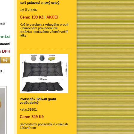
Koš prádelní kulatý velký
kat.č.70096
Cena: 199 Kč
AKCE!
|
naší
Koš je vyroben z vrbového proutí
v barevném provedení dle
obrázku, dodáváme včetně vnitří
látky
DODÁNÍ
dardní
s DPH
o:
Podsedák 120x40 grafit
voděodolný
kat.č.39901
Cena: 349 Kč
Samostatný podsedák o velikosti
120x40 cm.