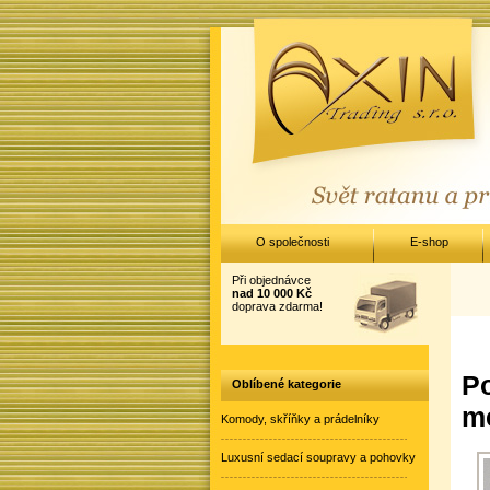
O společnosti
E-shop
Při objednávce
nad 10 000 Kč
doprava zdarma!
Po
Oblíbené kategorie
me
Komody, skříňky a prádelníky
Luxusní sedací soupravy a pohovky