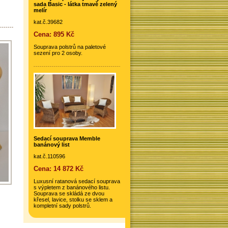
sada Basic - látka tmavě zelený
melír
kat.č.39682
Cena: 895 Kč
Souprava polstrů na paletové
sezení pro 2 osoby.
Sedací souprava Memble
banánový list
kat.č.110596
Cena: 14 872 Kč
Luxusní ratanová sedací souprava
s výpletem z banánového listu.
Souprava se skládá ze dvou
křesel, lavice, stolku se sklem a
kompletní sady polstrů.