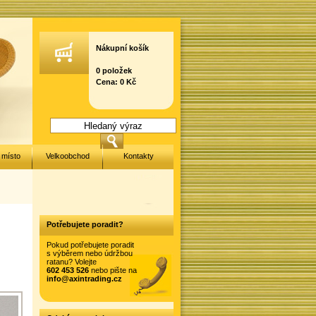
Nákupní košík
0 položek
Cena: 0 Kč
 místo
Velkoobchod
Kontakty
Potřebujete poradit?
Pokud potřebujete poradit
s výběrem nebo údržbou
ratanu? Volejte
602 453 526
nebo pište na
info@axintrading.cz