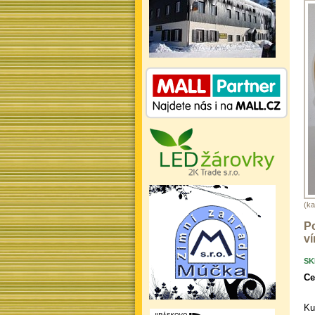
(ka
P
ví
SK
Ce
Ku