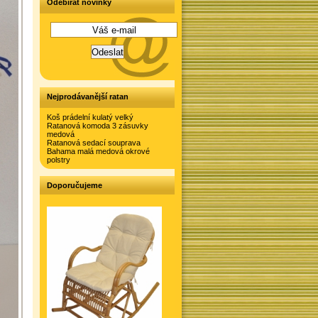
Odebírat novinky
Nejprodávanější ratan
Koš prádelní kulatý velký
Ratanová komoda 3 zásuvky
medová
Ratanová sedací souprava
Bahama malá medová okrové
polstry
Doporučujeme