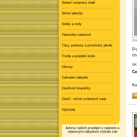
Sedací soupravy malé
Stínící plachty
Stolky a stoly
Taburetky ratanové
(ka
Tácy, podnosy a prostírání, piknik
P
me
Truhly a prádelní koše
SK
Ubrusy
Ce
Zahradní nábytek
Ku
Závěsné houpačky
Zboží - mírné vzhledové vady
Výprodej
Adresy našich prodejen s ratanem a
ratanovým nábytkem získáte zde