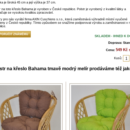
a je široká 45 cm a její výška je 37 cm.
r na toto křeslo Bahama je vyroben v České republice. Polstr je vyrobený z kvalitní látky a
čuje se vysokou kvalitou zpracování.
ry pro nás vyrábí firma AXIN Cuschions s.r.o., která zaměstnává výhradně místní vyučené
leny z České republiky. Tímto způsobem se snažíme podporovat výrobu a zaměstnanost v 
lice.
SKLADEM - IHNED K 
Doprava: Stan
549 Kč 
Cena:
Kusů:
str na křeslo Bahama tmavě modrý melír prodáváme též jak