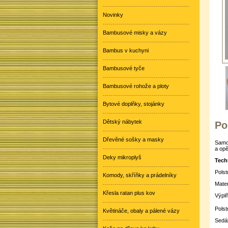
Novinky
Bambusové misky a vázy
Bambus v kuchyni
Bambusové tyče
Bambusové rohože a ploty
Bytové doplňky, stojánky
Dětský nábytek
Po
Dřevěné sošky a masky
Samos
a opě
Deky mikroplyš
Tech
Polst
Komody, skříňky a prádelníky
Mater
Křesla ratan plus kov
Výplň
Polst
Květináče, obaly a pálené vázy
Sedá