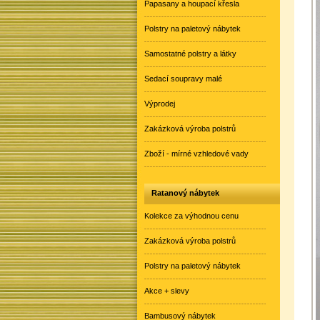
Papasany a houpací křesla
Polstry na paletový nábytek
Samostatné polstry a látky
Sedací soupravy malé
Výprodej
Zakázková výroba polstrů
Zboží - mírné vzhledové vady
Ratanový nábytek
Kolekce za výhodnou cenu
Zakázková výroba polstrů
Polstry na paletový nábytek
Akce + slevy
Bambusový nábytek