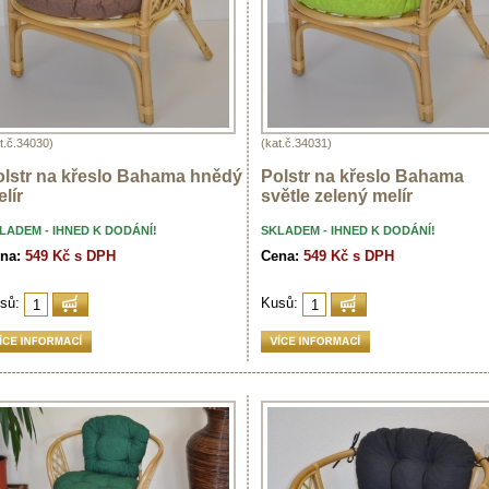
t.č.34030)
(kat.č.34031)
olstr na křeslo Bahama hnědý
Polstr na křeslo Bahama
lír
světle zelený melír
LADEM - IHNED K DODÁNÍ!
SKLADEM - IHNED K DODÁNÍ!
na:
549 Kč s DPH
Cena:
549 Kč s DPH
sů:
Kusů: