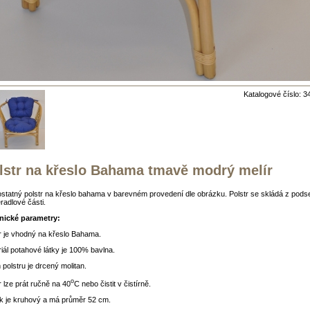
Katalogové číslo: 3
lstr na křeslo Bahama tmavě modrý melír
tatný polstr na křeslo bahama v barevném provedení dle obrázku. Polstr se skládá z pod
radlové části.
nické parametry:
r je vhodný na křeslo Bahama.
iál potahové látky je 100% bavlna.
 polstru je drcený molitan.
o
r lze prát ručně na 40
C nebo čistit v čistírně.
k je kruhový a má průměr 52 cm.