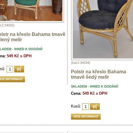
t.č.34032)
olstr na křeslo Bahama tmavě
lený melír
LADEM - IHNED K DODÁNÍ!
na:
549 Kč s DPH
(kat.č.34034)
sů:
Polstr na křeslo Bahama
tmavě šedý melír
SKLADEM - IHNED K DODÁNÍ!
Cena:
549 Kč s DPH
Kusů: