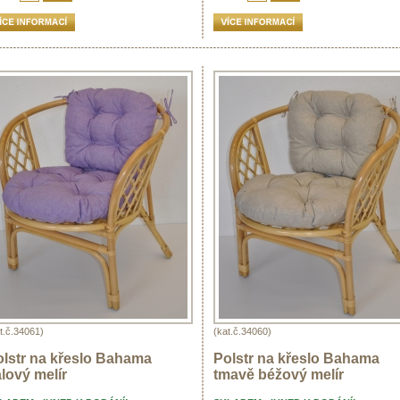
t.č.34061)
(kat.č.34060)
olstr na křeslo Bahama
Polstr na křeslo Bahama
alový melír
tmavě béžový melír