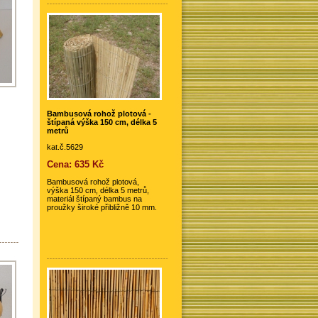
Bambusová rohož plotová -
štípaná výška 150 cm, délka 5
metrů
kat.č.5629
Cena: 635 Kč
Bambusová rohož plotová,
výška 150 cm, délka 5 metrů,
materiál štípaný bambus na
proužky široké přibližně 10 mm.