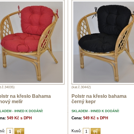
t.č.34035)
(kat.č.30442)
olstr na křeslo Bahama
Polstr na křeslo bahama
nový melír
černý kepr
LADEM - IHNED K DODÁNÍ!
SKLADEM - IHNED K DODÁNÍ!
na:
549 Kč s DPH
Cena:
549 Kč s DPH
sů:
Kusů: