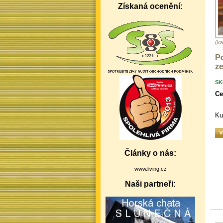
Získaná ocenění:
(ka
P
ze
SK
Ce
Ku
Články o nás:
www.living.cz
Naši partneři: