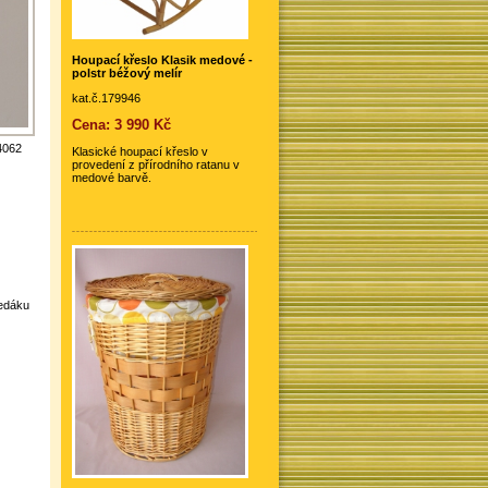
Houpací křeslo Klasik medové -
polstr béžový melír
kat.č.179946
Cena: 3 990 Kč
4062
Klasické houpací křeslo v
provedení z přírodního ratanu v
medové barvě.
sedáku