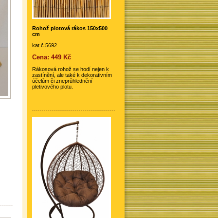
Rohož plotová rákos 150x500
cm
kat.č.5692
Cena: 449 Kč
Rákosová rohož se hodí nejen k
zastínění, ale také k dekorativním
účelům či zneprůhlednění
pletivového plotu.