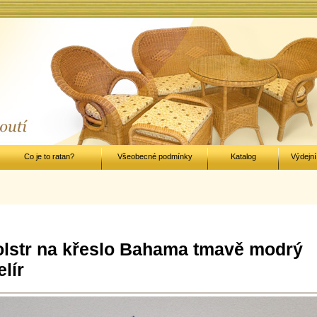
Co je to ratan?
Všeobecné podmínky
Katalog
Výdejní
lstr na křeslo Bahama tmavě modrý
lír