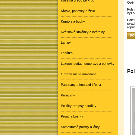
Koše na dřevo ke krbu
Opěrk
Polst
Křesla, pohovky a židle
vyzna
Polst
Krmítka a budky
švad
repub
Květinové stojánky a květníky
Lampy
Lehátka
Luxusní sedací soupravy a pohovky
Pol
Obrazy ručně malované
Papasany a houpací křesla
Paravany
Pelíšky pro psy a kočky
Proutí a košíky
Samostatné polstry a látky