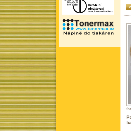
(ka
P
fi