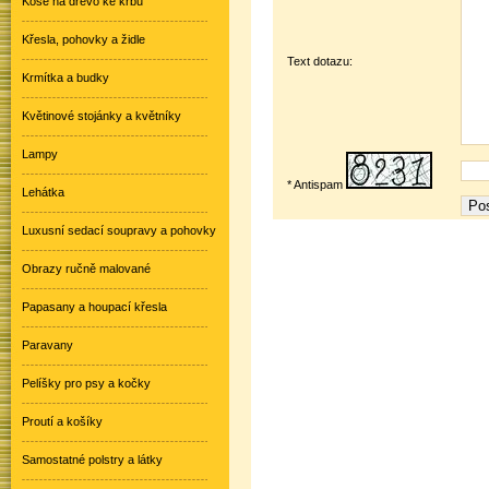
Koše na dřevo ke krbu
Křesla, pohovky a židle
Text dotazu:
Krmítka a budky
Květinové stojánky a květníky
Lampy
* Antispam
Lehátka
Luxusní sedací soupravy a pohovky
Obrazy ručně malované
Papasany a houpací křesla
Paravany
Pelíšky pro psy a kočky
Proutí a košíky
Samostatné polstry a látky