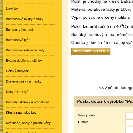
Polstr je vhodný na křeslo Baha
Novinky
Materiál potahové látky je 100% 
Výplň polstru je drcený molitan.
Bambusové misky a vázy
o
Polstr lze prát ručně na 40
C neb
Bambus v kuchyni
Sedák je kruhový a má průměr 5
Bambusové tyče
Opěrka je široká 45 cm a její výš
Bambusové rohože a ploty
Bytové doplňky, stojánky
Dětský nábytek
Dřevěné sošky a masky
<< Zpět do katego
Deky mikroplyš
Poslat dotaz k výrobku "
Po
Komody, skříňky a prádelníky
Křesla ratan plus kov
Vaše jméno:
E-mail:
Květináče, obaly a pálené vázy