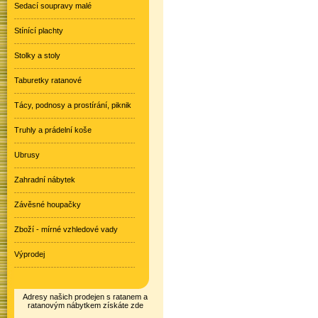
Sedací soupravy malé
Stínící plachty
Stolky a stoly
Taburetky ratanové
Tácy, podnosy a prostírání, piknik
Truhly a prádelní koše
Ubrusy
Zahradní nábytek
Závěsné houpačky
Zboží - mírné vzhledové vady
Výprodej
Adresy našich prodejen s ratanem a
ratanovým nábytkem získáte zde