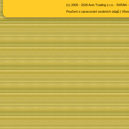
(c) 2005 - 2026 Axin Trading s.r.o. -
RATAN -
Poučení o zpracování osobních údajů
|
Všeo