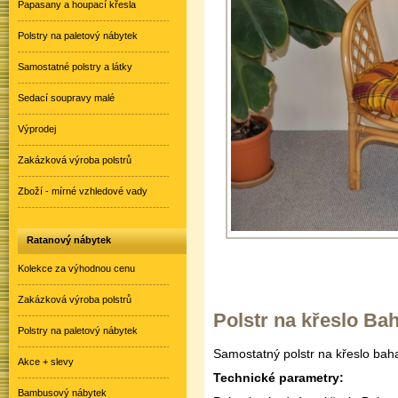
Papasany a houpací křesla
Polstry na paletový nábytek
Samostatné polstry a látky
Sedací soupravy malé
Výprodej
Zakázková výroba polstrů
Zboží - mírné vzhledové vady
Ratanový nábytek
Kolekce za výhodnou cenu
Zakázková výroba polstrů
Polstr na křeslo Ba
Polstry na paletový nábytek
Samostatný polstr na křeslo ba
Akce + slevy
Technické parametry:
Bambusový nábytek