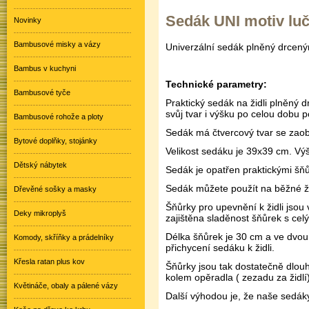
Sedák UNI motiv lučn
Novinky
Bambusové misky a vázy
Univerzální sedák plněný drcen
Bambus v kuchyni
Technické parametry:
Bambusové tyče
Praktický sedák na židli plněný
svůj tvar i výšku po celou dobu p
Bambusové rohože a ploty
Sedák má čtvercový tvar se zaob
Bytové doplňky, stojánky
Velikost sedáku je 39x39 cm. Výš
Dětský nábytek
Sedák je opatřen praktickými šňůr
Sedák můžete použít na běžné ži
Dřevěné sošky a masky
Šňůrky pro upevnění k židli jsou
Deky mikroplyš
zajištěna sladěnost šňůrek s cel
Délka šňůrek je 30 cm a ve dvou
Komody, skříňky a prádelníky
přichycení sedáku k židli.
Křesla ratan plus kov
Šňůrky jsou tak dostatečně dlouh
kolem opěradla ( zezadu za židlí)
Květináče, obaly a pálené vázy
Další výhodou je, že naše sedáky