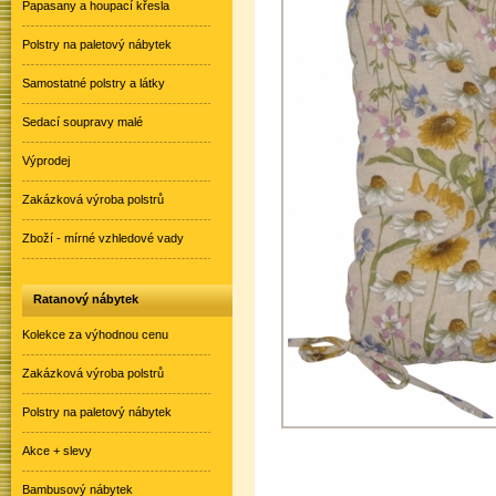
Papasany a houpací křesla
Polstry na paletový nábytek
Samostatné polstry a látky
Sedací soupravy malé
Výprodej
Zakázková výroba polstrů
Zboží - mírné vzhledové vady
Ratanový nábytek
Kolekce za výhodnou cenu
Zakázková výroba polstrů
Polstry na paletový nábytek
Akce + slevy
Bambusový nábytek