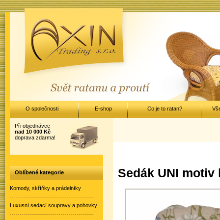
O společnosti
E-shop
Co je to ratan?
Vš
Při objednávce
nad 10 000 Kč
doprava zdarma!
Sedák UNI motiv l
Oblíbené kategorie
Komody, skříňky a prádelníky
Luxusní sedací soupravy a pohovky