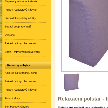
Papasany a houpací křesla
Polstry na paletový nábytek
Samostatné polstry a látky
Sedací soupravy malé
Výprodej
Zakázková výroba polstrů
Zboží - mírné vzhledové vady
Ratanový nábytek
Kolekce za výhodnou cenu
Zakázková výroba polstrů
Polstry na paletový nábytek
Relaxační polštář - f
Akce + slevy
Bambusový nábytek
Relaxační polštář pro pohodlné 