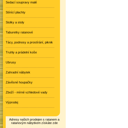
Sedací soupravy malé
Stínící plachty
Stolky a stoly
Taburetky ratanové
Tácy, podnosy a prostírání, piknik
Truhly a prádelní koše
Ubrusy
Zahradní nábytek
Závěsné houpačky
Zboží - mírné vzhledové vady
Výprodej
Adresy našich prodejen s ratanem a
ratanovým nábytkem získáte zde