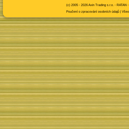
(c) 2005 - 2026 Axin Trading s.r.o. -
RATAN -
Poučení o zpracování osobních údajů
|
Všeo