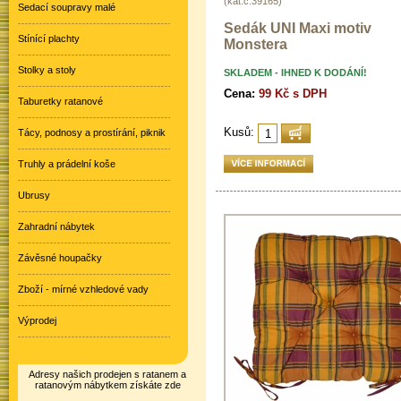
(kat.č.39165)
Sedací soupravy malé
Sedák UNI Maxi motiv
Stínící plachty
Monstera
Stolky a stoly
SKLADEM - IHNED K DODÁNÍ!
Cena:
99 Kč s DPH
Taburetky ratanové
Kusů:
Tácy, podnosy a prostírání, piknik
Truhly a prádelní koše
Ubrusy
Zahradní nábytek
Závěsné houpačky
Zboží - mírné vzhledové vady
Výprodej
Adresy našich prodejen s ratanem a
ratanovým nábytkem získáte zde