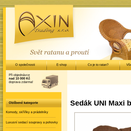
O společnosti
E-shop
Co je to ratan?
Vš
Při objednávce
nad 10 000 Kč
doprava zdarma!
Sedák UNI Maxi b
Oblíbené kategorie
Komody, skříňky a prádelníky
Luxusní sedací soupravy a pohovky