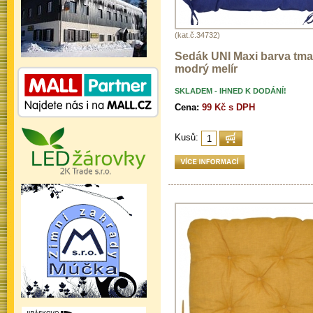
(kat.č.34732)
Sedák UNI Maxi barva tm
modrý melír
SKLADEM - IHNED K DODÁNÍ!
Cena:
99 Kč s DPH
Kusů: