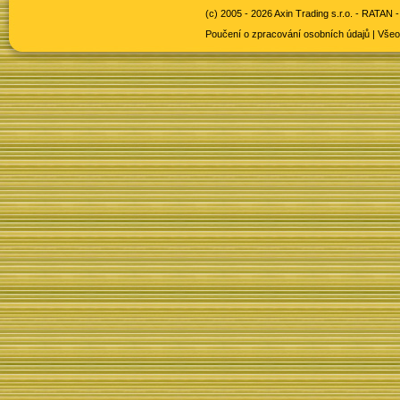
(c) 2005 - 2026 Axin Trading s.r.o. -
RATAN -
Poučení o zpracování osobních údajů
|
Všeo