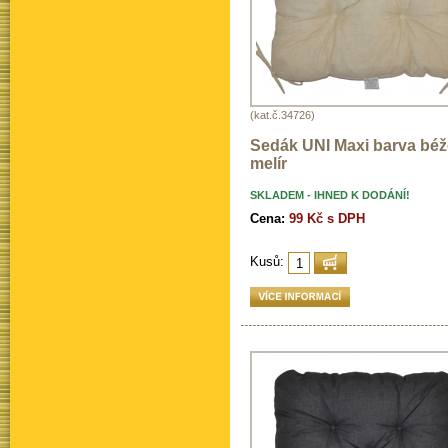
(kat.č.34726)
Sedák UNI Maxi barva bé
melír
SKLADEM - IHNED K DODÁNÍ!
Cena:
99 Kč s DPH
Kusů: