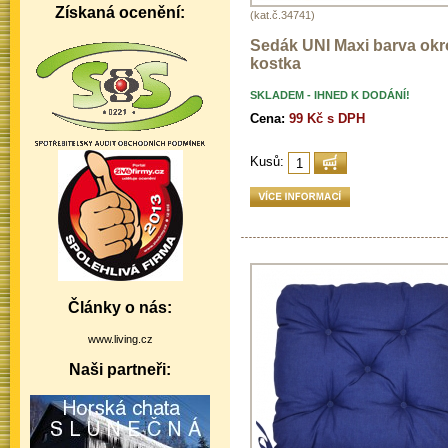
Získaná ocenění:
(kat.č.34741)
Sedák UNI Maxi barva ok
kostka
SKLADEM - IHNED K DODÁNÍ!
Cena:
99 Kč s DPH
Kusů:
Články o nás:
www.living.cz
Naši partneři: