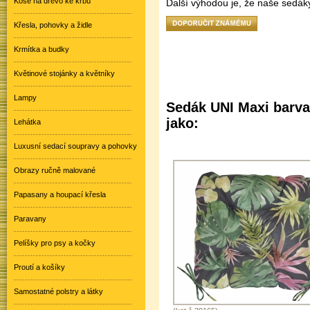
Koše na dřevo ke krbu
Další výhodou je, že naše sedáky
Křesla, pohovky a židle
Krmítka a budky
Květinové stojánky a květníky
Lampy
Sedák UNI Maxi barva
jako:
Lehátka
Luxusní sedací soupravy a pohovky
Obrazy ručně malované
Papasany a houpací křesla
Paravany
Pelíšky pro psy a kočky
Proutí a košíky
Samostatné polstry a látky