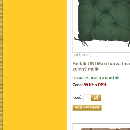
(kat.č.34722)
Sedák UNI Maxi barva tm
zelený melír
SKLADEM - IHNED K DODÁNÍ!
Cena:
99 Kč s DPH
Kusů: