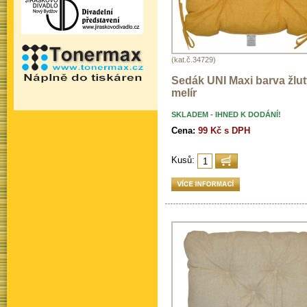
(kat.č.34729)
Sedák UNI Maxi barva žlu
melír
SKLADEM - IHNED K DODÁNÍ!
Cena:
99 Kč s DPH
Kusů: