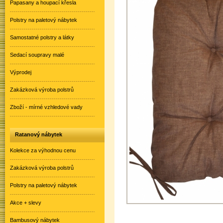
Papasany a houpací křesla
Polstry na paletový nábytek
Samostatné polstry a látky
Sedací soupravy malé
Výprodej
Zakázková výroba polstrů
Zboží - mírné vzhledové vady
Ratanový nábytek
Kolekce za výhodnou cenu
Zakázková výroba polstrů
Polstry na paletový nábytek
Akce + slevy
Bambusový nábytek