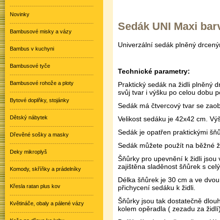
Novinky
Sedák UNI Maxi bar
Bambusové misky a vázy
Univerzální sedák plněný drcen
Bambus v kuchyni
Bambusové tyče
Technické parametry:
Bambusové rohože a ploty
Praktický sedák na židli plněný
svůj tvar i výšku po celou dobu p
Bytové doplňky, stojánky
Sedák má čtvercový tvar se zaob
Dětský nábytek
Velikost sedáku je 42x42 cm. Výš
Sedák je opatřen praktickými šňůr
Dřevěné sošky a masky
Sedák můžete použít na běžné ži
Deky mikroplyš
Šňůrky pro upevnění k židli jsou
zajištěna sladěnost šňůrek s cel
Komody, skříňky a prádelníky
Délka šňůrek je 30 cm a ve dvou
Křesla ratan plus kov
přichycení sedáku k židli.
Šňůrky jsou tak dostatečně dlouh
Květináče, obaly a pálené vázy
kolem opěradla ( zezadu za židlí)