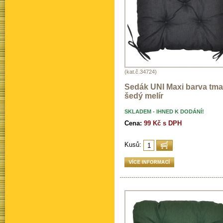
(kat.č.34724)
Sedák UNI Maxi barva tm
šedý melír
SKLADEM - IHNED K DODÁNÍ!
Cena:
99 Kč s DPH
Kusů: