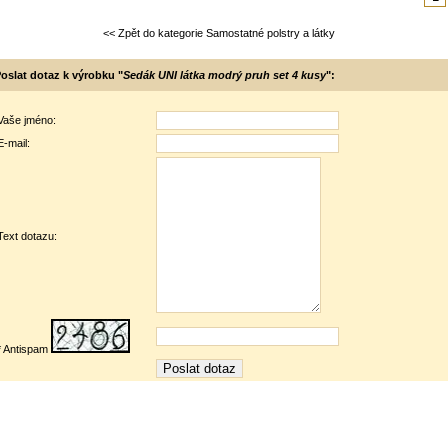
<< Zpět do kategorie Samostatné polstry a látky
oslat dotaz k výrobku "
Sedák UNI látka modrý pruh set 4 kusy
":
Vaše jméno:
E-mail:
Text dotazu:
* Antispam