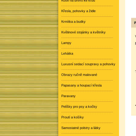
Koše na dřevo ke krbu
Křesla, pohovky a židle
Krmítka a budky
P
Květinové stojánky a květníky
Lampy
Lehátka
Luxusní sedací soupravy a pohovky
Obrazy ručně malované
Papasany a houpací křesla
Paravany
Pelíšky pro psy a kočky
Proutí a košíky
Samostatné polstry a látky