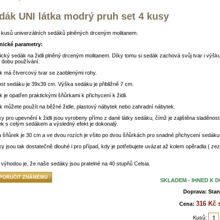
dák UNI látka modrý pruh set 4 kusy
4 kusů univerzálních sedáků plněných drceným molitanem.
nické parametry:
ický sedák na židli plněný drceným molitanem. Díky tomu si sedák zachová svůj tvar i výšk
 dobu používání.
 má čtvercový tvar se zaoblenými rohy.
ost sedáku je 39x39 cm. Výška sedáku je přibližně 7 cm.
 je opatřen praktickými šňůrkami k přichycení k židli.
 můžete použít na běžné židle, plastový nábytek nebo zahradní nábytek.
y pro upevnění k židli jsou vyrobeny přímo z dané látky sedáku, čímž je zajištěna sladěnost
k s celým sedákem a výsledný efekt je dokonalý.
 šňůrek je 30 cm a ve dvou rozích je všito po dvou šňůrkách pro snadné přichycení sedáku k
y jsou tak dostatečně dlouhé i pro případ, kdy je potřebujete uvázat až kolem opěradla ( ze
 výhodou je, že naše sedáky jsou pratelné na 40 stupňů Celsia.
SKLADEM - IHNED K 
Doprava: Stan
316 Kč 
Cena:
Kusů: