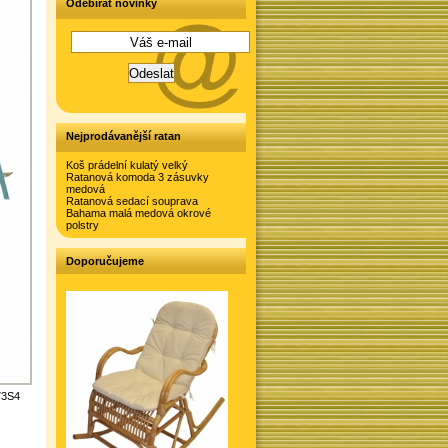
Odebírat novinky
Nejprodávanější ratan
Koš prádelní kulatý velký
Ratanová komoda 3 zásuvky
medová
Ratanová sedací souprava
Bahama malá medová okrové
polstry
Doporučujeme
73S4