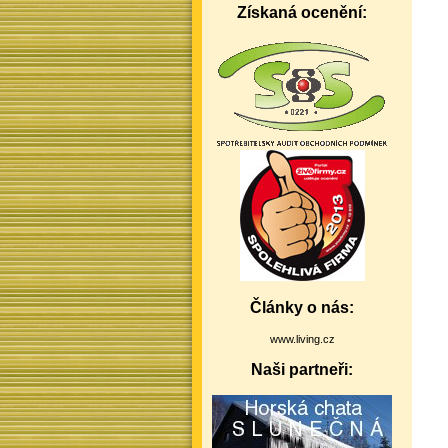
Získaná ocenění:
Články o nás:
www.living.cz
Naši partneři: