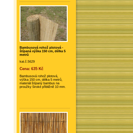
Bambusová rohož plotová -
štípaná výška 150 cm, délka 5
metrů
kat.č.5629
Cena: 635 Kč
Bambusová rohož plotová,
výška 150 cm, délka 5 metrů,
materiál štípaný bambus na
proužky široké přibližně 10 mm.