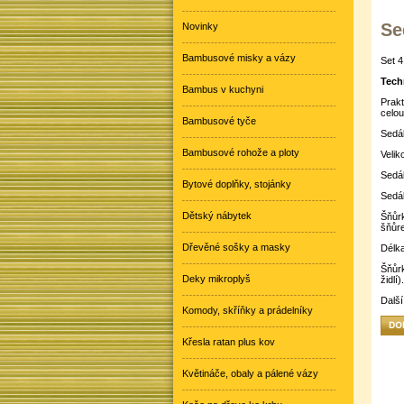
Se
Novinky
Bambusové misky a vázy
Set 
Tech
Bambus v kuchyni
Prakt
celou
Bambusové tyče
Sedák
Bambusové rohože a ploty
Velik
Sedák
Bytové doplňky, stojánky
Sedák
Dětský nábytek
Šňůrk
šňůre
Dřevěné sošky a masky
Délka
Šňůrk
Deky mikroplyš
židlí).
Další
Komody, skříňky a prádelníky
Křesla ratan plus kov
Květináče, obaly a pálené vázy