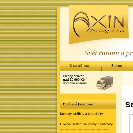
O společnosti
E-shop
Při objednávce
nad 10 000 Kč
doprava zdarma!
Se
Oblíbené kategorie
Komody, skříňky a prádelníky
Luxusní sedací soupravy a pohovky