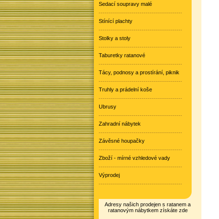
Sedací soupravy malé
Stínící plachty
Stolky a stoly
Taburetky ratanové
Tácy, podnosy a prostírání, piknik
Truhly a prádelní koše
Ubrusy
Zahradní nábytek
Závěsné houpačky
Zboží - mírné vzhledové vady
Výprodej
Adresy našich prodejen s ratanem a
ratanovým nábytkem získáte zde