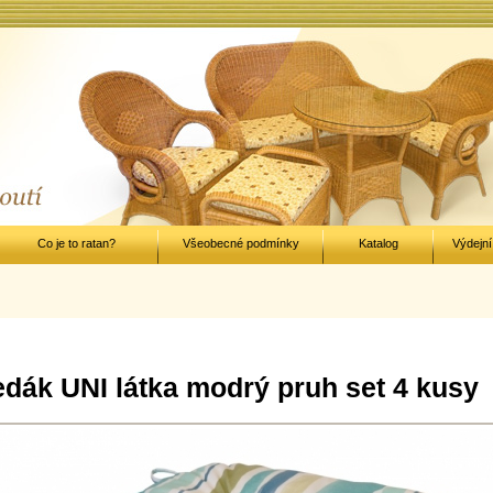
Co je to ratan?
Všeobecné podmínky
Katalog
Výdejní
dák UNI látka modrý pruh set 4 kusy