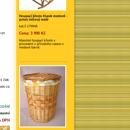
Houpací křeslo Klasik medové -
polstr béžový melír
kat.č.179946
Cena: 3 990 Kč
u po
Klasické houpací křeslo v
provedení z přírodního ratanu v
medové barvě.
 židli.
zadu za
DODÁNÍ
dardní
s DPH