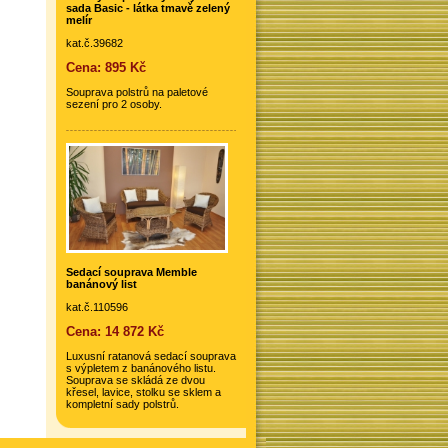
sada Basic - látka tmavě zelený
melír
kat.č.39682
Cena: 895 Kč
Souprava polstrů na paletové
sezení pro 2 osoby.
Sedací souprava Memble
banánový list
kat.č.110596
Cena: 14 872 Kč
Luxusní ratanová sedací souprava
s výpletem z banánového listu.
Souprava se skládá ze dvou
křesel, lavice, stolku se sklem a
kompletní sady polstrů.