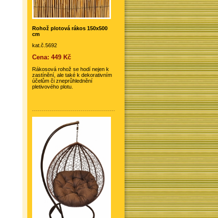
Rohož plotová rákos 150x500
cm
kat.č.5692
Cena: 449 Kč
Rákosová rohož se hodí nejen k
zastínění, ale také k dekorativním
účelům či zneprůhlednění
pletivového plotu.