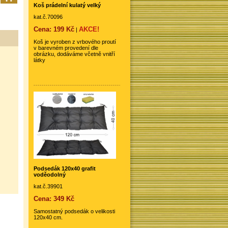
Koš prádelní kulatý velký
kat.č.70096
Cena: 199 Kč
AKCE!
|
Koš je vyroben z vrbového proutí
v barevném provedení dle
obrázku, dodáváme včetně vnitří
látky
Podsedák 120x40 grafit
voděodolný
kat.č.39901
Cena: 349 Kč
Samostatný podsedák o velikosti
120x40 cm.