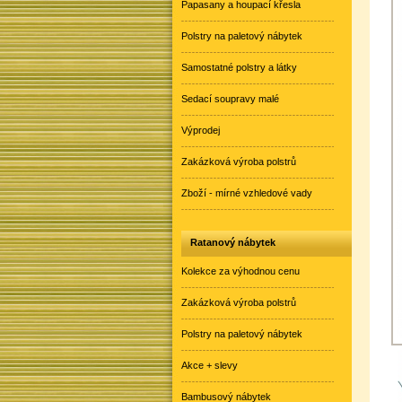
Papasany a houpací křesla
Polstry na paletový nábytek
Samostatné polstry a látky
Sedací soupravy malé
Výprodej
Zakázková výroba polstrů
Zboží - mírné vzhledové vady
Ratanový nábytek
Kolekce za výhodnou cenu
Zakázková výroba polstrů
Polstry na paletový nábytek
Akce + slevy
Bambusový nábytek