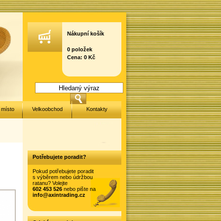
Nákupní košík
0 položek
Cena: 0 Kč
 místo
Velkoobchod
Kontakty
Potřebujete poradit?
Pokud potřebujete poradit
s výběrem nebo údržbou
ratanu? Volejte
602 453 526
nebo pište na
info@axintrading.cz