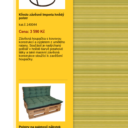
Křeslo závěsné Imperia hnědý
polstr
kat.č.140044
Cena: 3 590 Kč
Závěsná houpačka s kovovou
konstrukcí a výpletem z umělého
ratanu. Součástí je nadýchaný
polštář v hnědé barvě potahové
látky a také masivní závěsná
konstrukce sloužící k zavěšení
houpačky.
Polstry na paletový nábytek