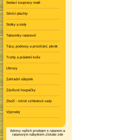
Sedací soupravy malé
Stínící plachty
Stolky a stoly
Taburetky ratanové
Tácy, podnosy a prostírání, piknik
Truhly a prádelní koše
Ubrusy
Zahradní nábytek
Závěsné houpačky
Zboží - mírné vzhledové vady
Výprodej
Adresy našich prodejen s ratanem a
ratanovým nábytkem získáte zde