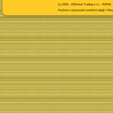
(c) 2005 - 2026 Axin Trading s.r.o. -
RATAN -
Poučení o zpracování osobních údajů
|
Všeo