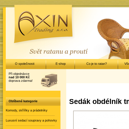
O společnosti
E-shop
Co je to ratan?
Vš
Při objednávce
nad 10 000 Kč
doprava zdarma!
Sedák obdélník t
Oblíbené kategorie
Komody, skříňky a prádelníky
Luxusní sedací soupravy a pohovky