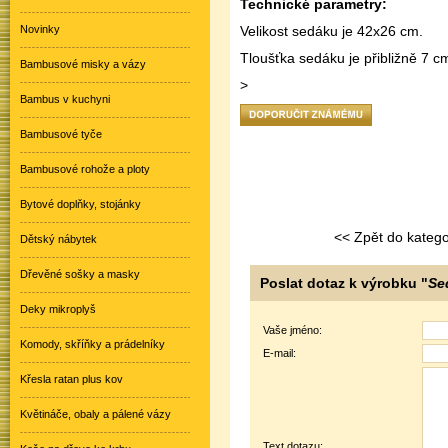
Technické parametry:
Novinky
Velikost sedáku je 42x26 cm.
Tloušťka sedáku je přibližně 7 c
Bambusové misky a vázy
>
Bambus v kuchyni
Bambusové tyče
Bambusové rohože a ploty
Bytové doplňky, stojánky
<< Zpět do katego
Dětský nábytek
Dřevěné sošky a masky
Poslat dotaz k výrobku "
Se
Deky mikroplyš
Vaše jméno:
Komody, skříňky a prádelníky
E-mail:
Křesla ratan plus kov
Květináče, obaly a pálené vázy
Text dotazu: