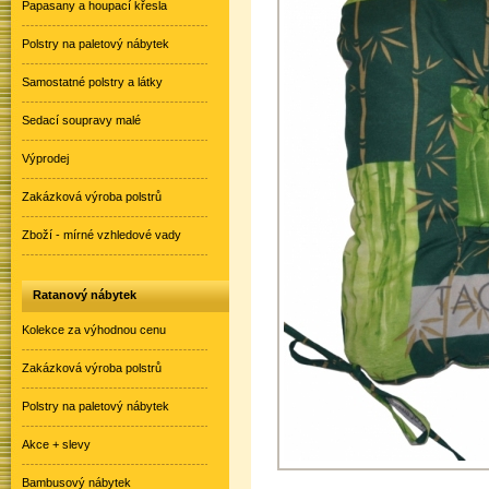
Papasany a houpací křesla
Polstry na paletový nábytek
Samostatné polstry a látky
Sedací soupravy malé
Výprodej
Zakázková výroba polstrů
Zboží - mírné vzhledové vady
Ratanový nábytek
Kolekce za výhodnou cenu
Zakázková výroba polstrů
Polstry na paletový nábytek
Akce + slevy
Bambusový nábytek