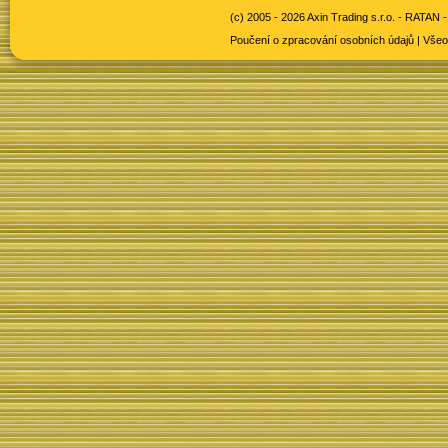
(c) 2005 - 2026 Axin Trading s.r.o. -
RATAN -
Poučení o zpracování osobních údajů
|
Všeo