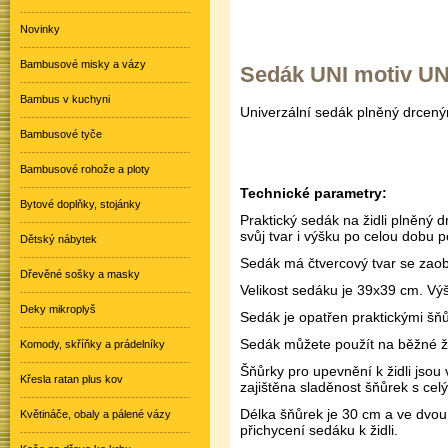
Novinky
Bambusové misky a vázy
Sedák UNI motiv U
Bambus v kuchyni
Univerzální sedák plněný drcen
Bambusové tyče
Bambusové rohože a ploty
Technické parametry:
Bytové doplňky, stojánky
Praktický sedák na židli plněný
svůj tvar i výšku po celou dobu p
Dětský nábytek
Sedák má čtvercový tvar se zaob
Dřevěné sošky a masky
Velikost sedáku je 39x39 cm. Výš
Deky mikroplyš
Sedák je opatřen praktickými šňůr
Sedák můžete použít na běžné ži
Komody, skříňky a prádelníky
Šňůrky pro upevnění k židli jsou
Křesla ratan plus kov
zajištěna sladěnost šňůrek s cel
Délka šňůrek je 30 cm a ve dvou
Květináče, obaly a pálené vázy
přichycení sedáku k židli.