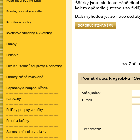
Koše na dřevo ke krbu
Šňůrky jsou tak dostatečně dlouh
kolem opěradla ( zezadu za židlí)
Křesla, pohovky a židle
Další výhodou je, že naše sedáky
Krmítka a budky
Květinové stojánky a květníky
Lampy
Lehátka
<< Zpět 
Luxusní sedací soupravy a pohovky
Obrazy ručně malované
Poslat dotaz k výrobku "
Se
Papasany a houpací křesla
Vaše jméno:
Paravany
E-mail:
Pelíšky pro psy a kočky
Proutí a košíky
Text dotazu:
Samostatné polstry a látky