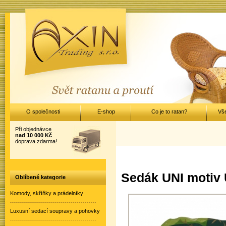
O společnosti
E-shop
Co je to ratan?
Vš
Při objednávce
nad 10 000 Kč
doprava zdarma!
Sedák UNI motiv
Oblíbené kategorie
Komody, skříňky a prádelníky
Luxusní sedací soupravy a pohovky