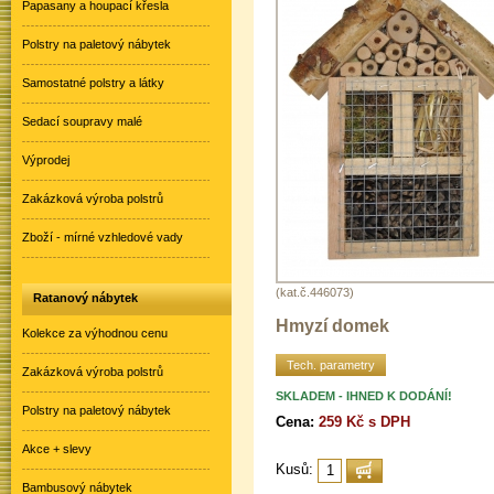
Papasany a houpací křesla
Polstry na paletový nábytek
Samostatné polstry a látky
Sedací soupravy malé
Výprodej
Zakázková výroba polstrů
Zboží - mírné vzhledové vady
(kat.č.446073)
Ratanový nábytek
Hmyzí domek
Kolekce za výhodnou cenu
Tech. parametry
Zakázková výroba polstrů
SKLADEM - IHNED K DODÁNÍ!
Polstry na paletový nábytek
Cena:
259 Kč s DPH
Akce + slevy
Kusů:
Bambusový nábytek