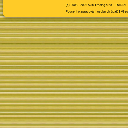
(c) 2005 - 2026 Axin Trading s.r.o. -
RATAN -
Poučení o zpracování osobních údajů
|
Všeo