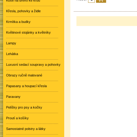
Koše na dřevo ke krbu
Křesla, pohovky a židle
Krmítka a budky
Květinové stojánky a květníky
Lampy
Lehátka
Luxusní sedací soupravy a pohovky
Obrazy ručně malované
Papasany a houpací křesla
Paravany
Pelíšky pro psy a kočky
Proutí a košíky
Samostatné polstry a látky