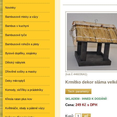
Novinky
Bambusové misky a vázy
Bambus v kuchyni
Bambusové tyče
Bambusové rohože a ploty
Bytové doplňky, stojánky
Dětský nábytek
Dřevěné sošky a masky
(kat.č.446036A1)
Deky mikroplyš
Krmítko dekor sláma velk
Komody, skříňky a prádelníky
Tech. parametry
SKLADEM - IHNED K DODÁNÍ!
Křesla ratan plus kov
Cena:
249 Kč s DPH
Květináče, obaly a pálené vázy
Kusů: