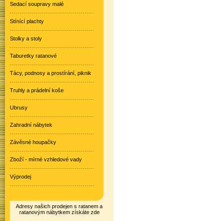
Sedací soupravy malé
Stínící plachty
Stolky a stoly
Taburetky ratanové
Tácy, podnosy a prostírání, piknik
Truhly a prádelní koše
Ubrusy
Zahradní nábytek
Závěsné houpačky
Zboží - mírné vzhledové vady
Výprodej
Adresy našich prodejen s ratanem a
ratanovým nábytkem získáte zde