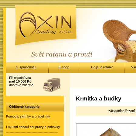
O společnosti
E-shop
Co je to ratan?
Vš
Při objednávce
nad 10 000 Kč
doprava zdarma!
Krmítka a budky
Oblíbené kategorie
základního řazení 
Komody, skříňky a prádelníky
Luxusní sedací soupravy a pohovky