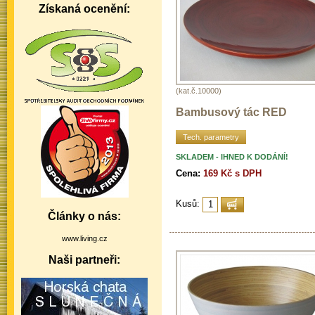
Získaná ocenění:
(kat.č.10000)
Bambusový tác RED
Tech. parametry
SKLADEM - IHNED K DODÁNÍ!
Cena:
169 Kč s DPH
Kusů:
Články o nás:
www.living.cz
Naši partneři: