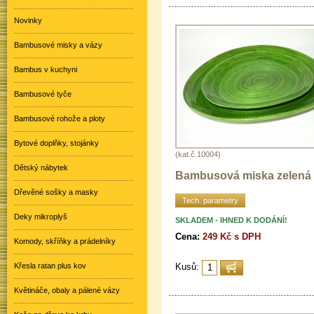
Novinky
Bambusové misky a vázy
Bambus v kuchyni
Bambusové tyče
Bambusové rohože a ploty
Bytové doplňky, stojánky
(kat.č.10004)
Dětský nábytek
Bambusová miska zelená
Dřevěné sošky a masky
Tech. parametry
Deky mikroplyš
SKLADEM - IHNED K DODÁNÍ!
Cena:
249 Kč s DPH
Komody, skříňky a prádelníky
Křesla ratan plus kov
Kusů:
Květináče, obaly a pálené vázy