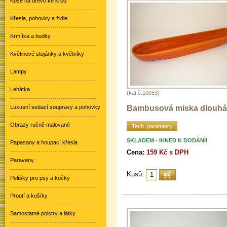
Koše na dřevo ke krbu
Křesla, pohovky a židle
Krmítka a budky
Květinové stojánky a květníky
Lampy
Lehátka
(kat.č.10053)
Bambusová miska dlouh
Luxusní sedací soupravy a pohovky
Obrazy ručně malované
Tech. parametry
SKLADEM - IHNED K DODÁNÍ!
Papasany a houpací křesla
Cena:
159 Kč s DPH
Paravany
Kusů:
Pelíšky pro psy a kočky
Proutí a košíky
Samostatné polstry a látky