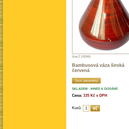
(kat.č.10096)
Bambusová váza široká
červená
Tech. parametry
SKLADEM - IHNED K DODÁNÍ!
Cena:
335 Kč s DPH
Kusů: