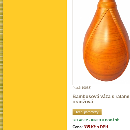
(kat.č.10063)
Bambusová váza s ratan
oranžová
Tech. parametry
SKLADEM - IHNED K DODÁNÍ!
Cena:
335 Kč s DPH