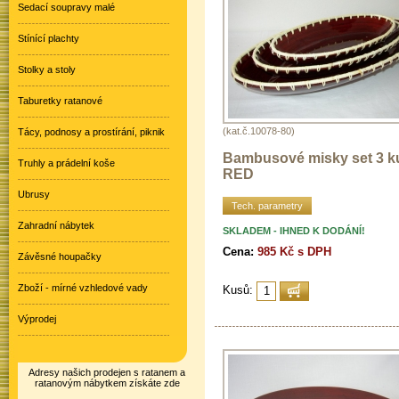
Sedací soupravy malé
Stínící plachty
Stolky a stoly
Taburetky ratanové
(kat.č.10078-80)
Tácy, podnosy a prostírání, piknik
Bambusové misky set 3 k
Truhly a prádelní koše
RED
Ubrusy
Tech. parametry
Zahradní nábytek
SKLADEM - IHNED K DODÁNÍ!
Cena:
985 Kč s DPH
Závěsné houpačky
Zboží - mírné vzhledové vady
Kusů:
Výprodej
Adresy našich prodejen s ratanem a
ratanovým nábytkem získáte zde