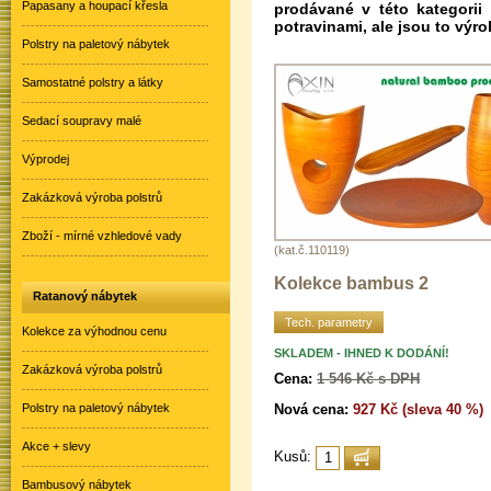
Papasany a houpací křesla
prodávané v této kategorii
potravinami, ale jsou to výr
Polstry na paletový nábytek
Samostatné polstry a látky
Sedací soupravy malé
Výprodej
Zakázková výroba polstrů
Zboží - mírné vzhledové vady
(kat.č.110119)
Kolekce bambus 2
Ratanový nábytek
Tech. parametry
Kolekce za výhodnou cenu
SKLADEM - IHNED K DODÁNÍ!
Zakázková výroba polstrů
Cena:
1 546 Kč s DPH
Nová cena:
927 Kč (sleva 40 %)
Polstry na paletový nábytek
Akce + slevy
Kusů:
Bambusový nábytek