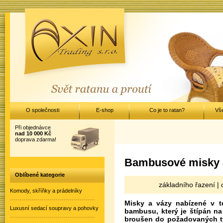
O společnosti
E-shop
Co je to ratan?
Vš
Při objednávce
nad 10 000 Kč
doprava zdarma!
Bambusové misky 
Oblíbené kategorie
základního řazení |
Komody, skříňky a prádelníky
Misky a vázy nabízené v té
Luxusní sedací soupravy a pohovky
bambusu, který je štípán na
broušen do požadovaných tva