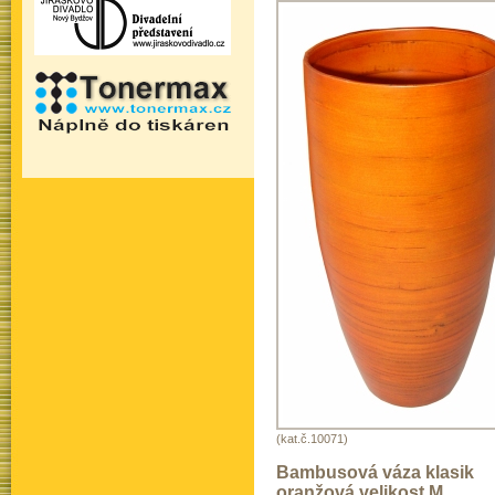
(kat.č.10071)
Bambusová váza klasik
oranžová velikost M