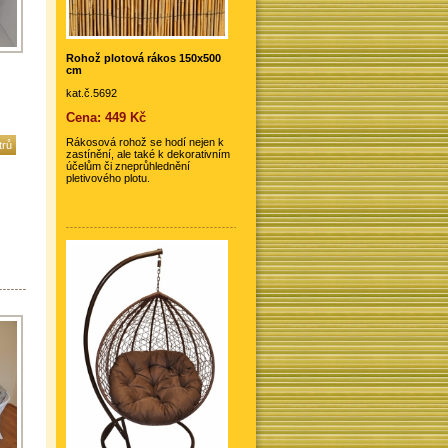
Rohož plotová rákos 150x500
cm
kat.č.5692
Cena: 449 Kč
Rákosová rohož se hodí nejen k
trů
zastínění, ale také k dekorativním
účelům či zneprůhlednění
pletivového plotu.