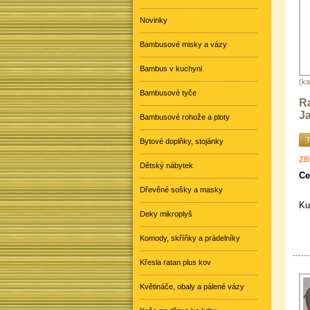
Novinky
Bambusové misky a vázy
Bambus v kuchyni
(ka
Bambusové tyče
R
Ja
Bambusové rohože a ploty
T
Bytové doplňky, stojánky
ZB
Dětský nábytek
Ce
Dřevěné sošky a masky
Ku
Deky mikroplyš
Komody, skříňky a prádelníky
Křesla ratan plus kov
Květináče, obaly a pálené vázy