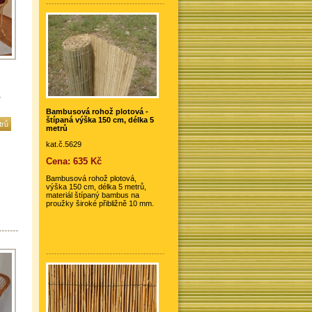
ý
Bambusová rohož plotová -
štípaná výška 150 cm, délka 5
trů
metrů
kat.č.5629
Cena: 635 Kč
Bambusová rohož plotová,
výška 150 cm, délka 5 metrů,
materiál štípaný bambus na
proužky široké přibližně 10 mm.