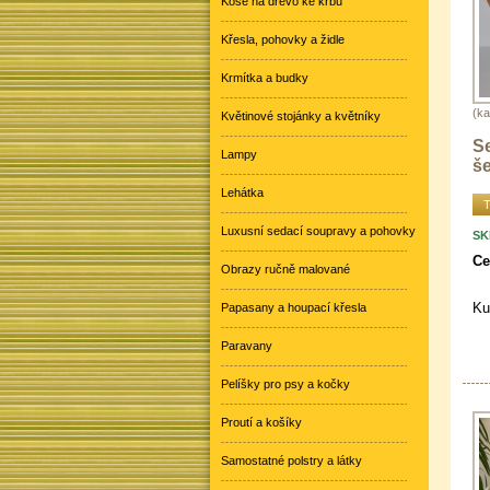
Koše na dřevo ke krbu
Křesla, pohovky a židle
Krmítka a budky
(ka
Květinové stojánky a květníky
Se
Lampy
še
Lehátka
T
Luxusní sedací soupravy a pohovky
SK
Ce
Obrazy ručně malované
Ku
Papasany a houpací křesla
Paravany
Pelíšky pro psy a kočky
Proutí a košíky
Samostatné polstry a látky