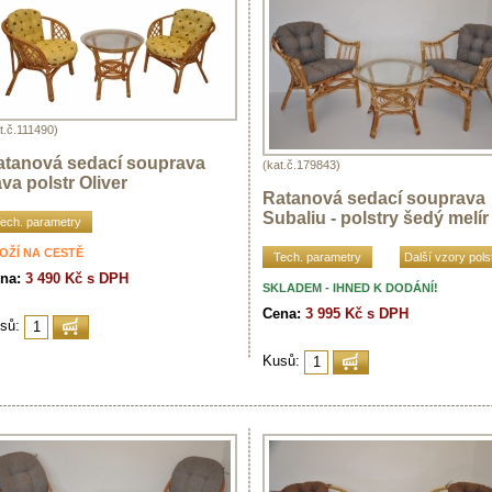
t.č.111490)
atanová sedací souprava
(kat.č.179843)
va polstr Oliver
Ratanová sedací souprava
Subaliu - polstry šedý melír
ech. parametry
OŽÍ NA CESTĚ
Tech. parametry
Další vzory pols
na:
3 490 Kč s DPH
SKLADEM - IHNED K DODÁNÍ!
Cena:
3 995 Kč s DPH
sů:
Kusů: