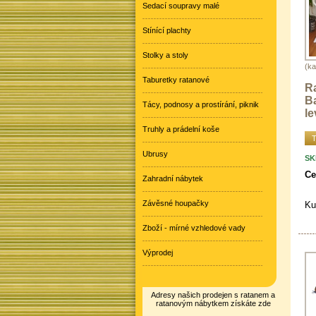
Sedací soupravy malé
Stínící plachty
Stolky a stoly
(ka
Taburetky ratanové
R
Ba
Tácy, podnosy a prostírání, piknik
l
Truhly a prádelní koše
T
Ubrusy
SK
Ce
Zahradní nábytek
Závěsné houpačky
Ku
Zboží - mírné vzhledové vady
Výprodej
Adresy našich prodejen s ratanem a
ratanovým nábytkem získáte zde