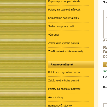
Papasany a houpací křesla
Sed
Polstry na paletový nábytek
Samostatné polstry a látky
Sedací soupravy malé
Výprodej
(ka
Zakázková výroba polstrů
R
B
Zboží - mírné vzhledové vady
po
Ratanový nábytek
T
SK
Kolekce za výhodnou cenu
Ce
Zakázková výroba polstrů
Ku
Polstry na paletový nábytek
Akce + slevy
Bambusový nábytek