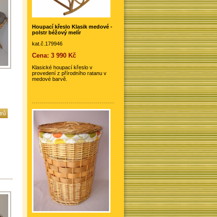
Houpací křeslo Klasik medové -
polstr béžový melír
kat.č.179946
Cena: 3 990 Kč
Klasické houpací křeslo v
provedení z přírodního ratanu v
medové barvě.
trů