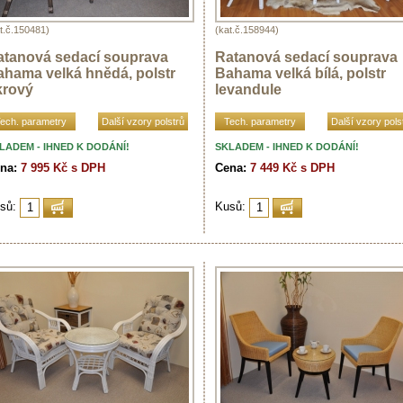
t.č.150481)
(kat.č.158944)
atanová sedací souprava
Ratanová sedací souprava
ahama velká hnědá, polstr
Bahama velká bílá, polstr
krový
levandule
ech. parametry
Další vzory polstrů
Tech. parametry
Další vzory pols
LADEM - IHNED K DODÁNÍ!
SKLADEM - IHNED K DODÁNÍ!
na:
7 995 Kč s DPH
Cena:
7 449 Kč s DPH
sů:
Kusů: