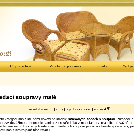
Co je to ratan?
Všeobecné podmínky
Katalog
Výdejní
edací soupravy malé
základního řazení |
ceny
|
objednacího čísla
|
názvu
éto kategorii nabízíme námi dovážené modely
ratanových sedacích souprav
. Ratanové s
pravy dovážíme z Indonesie sami bez prostředníků z manufaktury, pracující převážně pro
ndardem námi dovážených ratanových sedacích souprav je vysoká kvalita zpracování, pe
strukce a kvalita použitého ratanu.