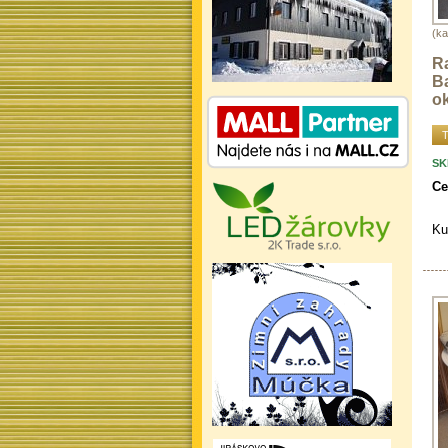
(ka
R
B
o
T
SK
Ce
Ku