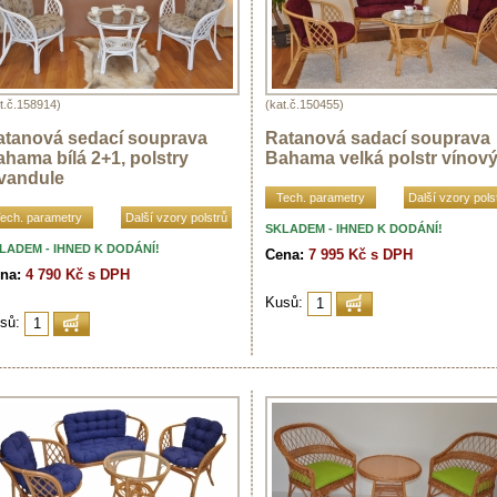
t.č.158914)
(kat.č.150455)
atanová sedací souprava
Ratanová sadací souprava
hama bílá 2+1, polstry
Bahama velká polstr vínov
evandule
Tech. parametry
Další vzory pols
ech. parametry
Další vzory polstrů
SKLADEM - IHNED K DODÁNÍ!
LADEM - IHNED K DODÁNÍ!
Cena:
7 995 Kč s DPH
na:
4 790 Kč s DPH
Kusů:
sů: