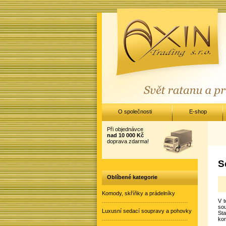
O společnosti
E-shop
Při objednávce
nad 10 000 Kč
doprava zdarma!
S
Oblíbené kategorie
Komody, skříňky a prádelníky
V t
sou
Luxusní sedací soupravy a pohovky
Sta
kon