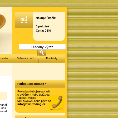
Nákupní košík
0 položek
Cena: 0 Kč
 místo
Velkoobchod
Kontakty
Potřebujete poradit?
Pokud potřebujete poradit
s výběrem nebo údržbou
ratanu? Volejte
602 453 526
nebo pište na
info@axintrading.cz
edací
 nás.
vnost