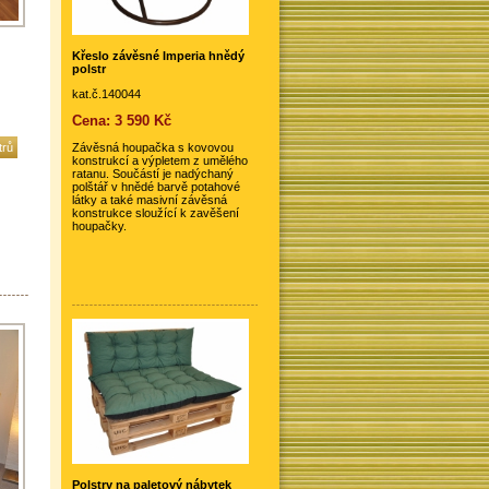
Křeslo závěsné Imperia hnědý
polstr
kat.č.140044
Cena: 3 590 Kč
trů
Závěsná houpačka s kovovou
konstrukcí a výpletem z umělého
ratanu. Součástí je nadýchaný
polštář v hnědé barvě potahové
látky a také masivní závěsná
konstrukce sloužící k zavěšení
houpačky.
Polstry na paletový nábytek