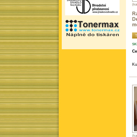
(ka
R
De
m
T
SK
Ce
Ku
(ka