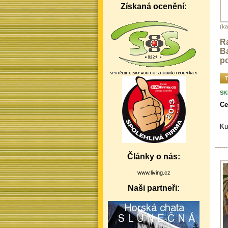
Získaná ocenění:
(ka
R
B
po
T
SK
Ce
Ku
Články o nás:
www.living.cz
Naši partneři: