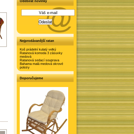
Odebírat novinky
Nejprodávanější ratan
Koš prádelní kulatý velký
Ratanová komoda 3 zásuvky
medová
Ratanová sedací souprava
Bahama malá medová okrové
polstry
Doporučujeme