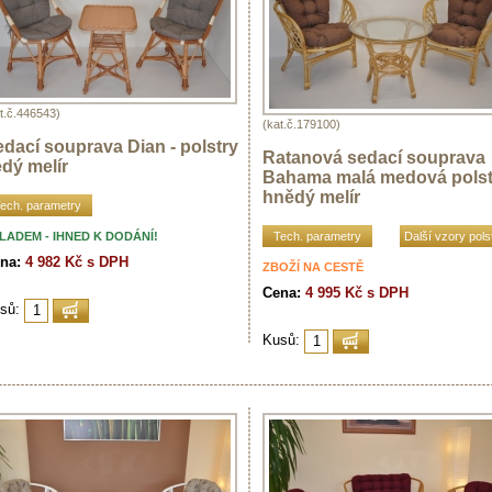
t.č.446543)
(kat.č.179100)
dací souprava Dian - polstry
Ratanová sedací souprava
dý melír
Bahama malá medová polst
hnědý melír
ech. parametry
LADEM - IHNED K DODÁNÍ!
Tech. parametry
Další vzory pols
na:
4 982 Kč s DPH
ZBOŽÍ NA CESTĚ
Cena:
4 995 Kč s DPH
sů:
Kusů: