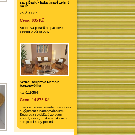
sada Basic - látka tmavě zelený
melír
kat.č.39682
Cena: 895 Kč
Souprava polstrů na paletové
sezení pro 2 osoby.
Sedací souprava Memble
banánový list
kat.č.110596
Cena: 14 872 Kč
Luxusní ratanová sedací souprava
s výpletem z banánového listu.
Souprava se skládá ze dvou
křesel, lavice, stolku se sklem a
kompletní sady polstrů.