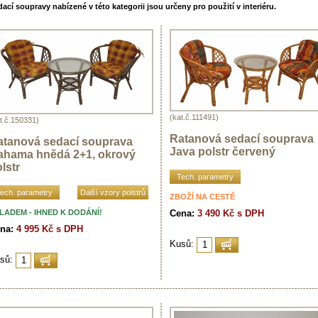
ací soupravy nabízené v této kategorii jsou určeny pro použití v interiéru.
(kat.č.111491)
t.č.150331)
Ratanová sedací souprava
atanová sedací souprava
Java polstr červený
ahama hnědá 2+1, okrový
lstr
Tech. parametry
ech. parametry
Další vzory polstrů
ZBOŽÍ NA CESTĚ
LADEM - IHNED K DODÁNÍ!
Cena:
3 490 Kč s DPH
na:
4 995 Kč s DPH
Kusů:
sů: