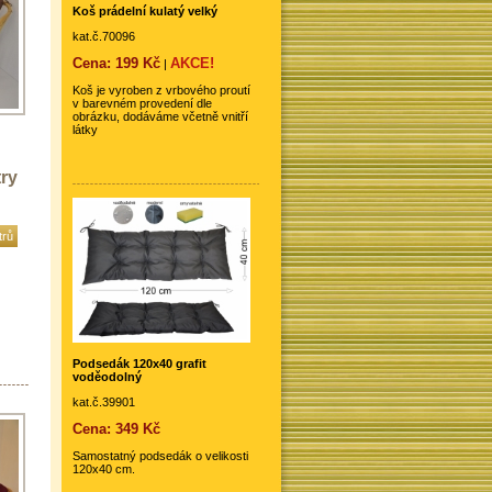
Koš prádelní kulatý velký
kat.č.70096
Cena: 199 Kč
AKCE!
|
Koš je vyroben z vrbového proutí
v barevném provedení dle
obrázku, dodáváme včetně vnitří
látky
ry
trů
Podsedák 120x40 grafit
voděodolný
kat.č.39901
Cena: 349 Kč
Samostatný podsedák o velikosti
120x40 cm.