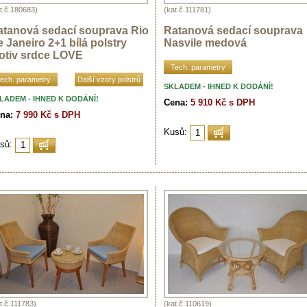
t.č.180683)
(kat.č.111781)
atanová sedací souprava Rio
Ratanová sedací souprava
 Janeiro 2+1 bílá polstry
Nasvile medová
otiv srdce LOVE
Tech. parametry
ech. parametry
Další vzory polstrů
SKLADEM - IHNED K DODÁNÍ!
LADEM - IHNED K DODÁNÍ!
Cena:
5 910 Kč s DPH
na:
7 990 Kč s DPH
Kusů:
sů:
t.č.111783)
(kat.č.110619)