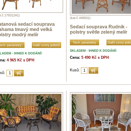
t.č.179312A1)
(kat.č.446501)
atanová sedací souprava
Sedací souprava Rudnik -
ahama tmavý med velká
polstry světle zelený melír
lstry modrý melír
Tech. parametry
Další vzory pols
ech. parametry
Další vzory polstrů
SKLADEM - IHNED K DODÁNÍ!
LADEM - IHNED K DODÁNÍ!
Cena:
5 490 Kč s DPH
na:
4 965 Kč s DPH
Kusů:
sů: