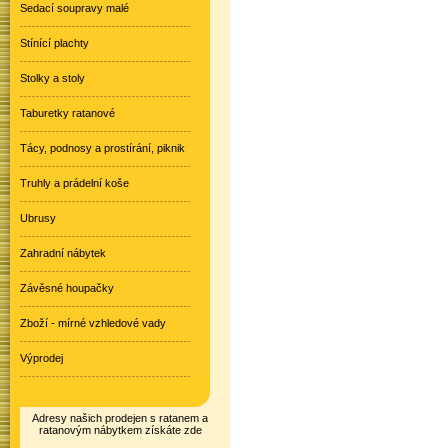
Sedací soupravy malé
Stínící plachty
Stolky a stoly
Taburetky ratanové
Tácy, podnosy a prostírání, piknik
Truhly a prádelní koše
Ubrusy
Zahradní nábytek
Závěsné houpačky
Zboží - mírné vzhledové vady
Výprodej
Adresy našich prodejen s ratanem a
ratanovým nábytkem získáte zde