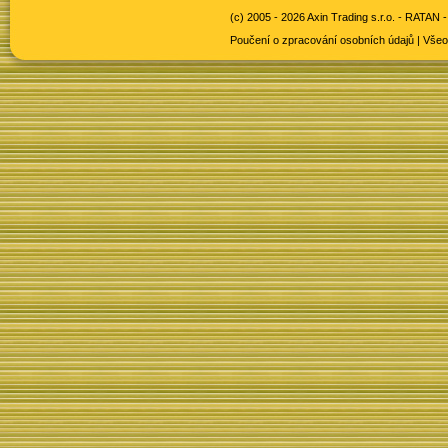
(c) 2005 - 2026 Axin Trading s.r.o. -
RATAN -
Poučení o zpracování osobních údajů
|
Všeo