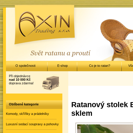
O společnosti
E-shop
Co je to ratan?
Vš
Při objednávce
nad 10 000 Kč
doprava zdarma!
Ratanový stolek
Oblíbené kategorie
sklem
Komody, skříňky a prádelníky
Luxusní sedací soupravy a pohovky