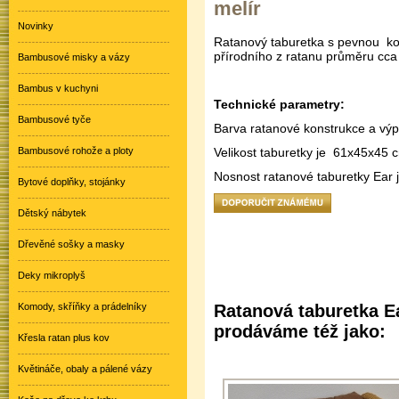
melír
Novinky
Ratanový taburetka s pevnou kons
přírodního z ratanu průměru cc
Bambusové misky a vázy
Bambus v kuchyni
Technické parametry:
Bambusové tyče
Barva ratanové konstrukce a vý
Bambusové rohože a ploty
Velikost taburetky je 61x45x45 
Nosnost ratanové taburetky Ear 
Bytové doplňky, stojánky
Dětský nábytek
Dřevěné sošky a masky
Deky mikroplyš
Komody, skříňky a prádelníky
Ratanová taburetka E
prodáváme též jako:
Křesla ratan plus kov
Květináče, obaly a pálené vázy