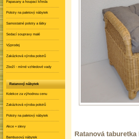
Papasany a houpací křesla
Polstry na paletový nábytek
Samostatné polstry a látky
Sedací soupravy malé
Výprodej
Zakázková výroba polstrů
Zboží - mírné vzhledové vady
Ratanový nábytek
Kolekce za výhodnou cenu
Zakázková výroba polstrů
Polstry na paletový nábytek
Akce + slevy
Ratanová taburetka
Bambusový nábytek