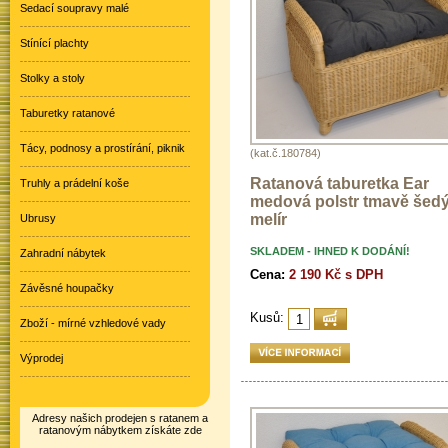
Sedací soupravy malé
Stínící plachty
Stolky a stoly
Taburetky ratanové
Tácy, podnosy a prostírání, piknik
(kat.č.180784)
Ratanová taburetka Ear
Truhly a prádelní koše
medová polstr tmavě šed
melír
Ubrusy
SKLADEM - IHNED K DODÁNÍ!
Zahradní nábytek
Cena:
2 190 Kč s DPH
Závěsné houpačky
Kusů:
Zboží - mírné vzhledové vady
Výprodej
Adresy našich prodejen s ratanem a
ratanovým nábytkem získáte zde