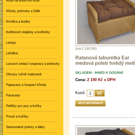
Koše na dřevo ke krbu
Křesla, pohovky a židle
Krmítka a budky
Květinové stojánky a květníky
Lampy
(kat.č.180780)
Lehátka
Ratanová taburetka Ear
medová polstr hnědý melí
Luxusní sedací soupravy a pohovky
SKLADEM - IHNED K DODÁNÍ!
Obrazy ručně malované
Cena:
2 190 Kč s DPH
Papasany a houpací křesla
Kusů:
Paravany
Pelíšky pro psy a kočky
Proutí a košíky
Samostatné polstry a látky