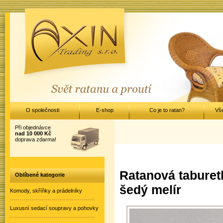
O společnosti
E-shop
Co je to ratan?
Vš
Při objednávce
nad 10 000 Kč
doprava zdarma!
Ratanová taburet
Oblíbené kategorie
šedý melír
Komody, skříňky a prádelníky
Luxusní sedací soupravy a pohovky