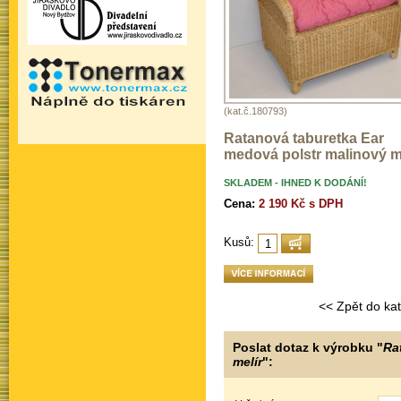
(kat.č.180793)
Ratanová taburetka Ear
medová polstr malinový m
SKLADEM - IHNED K DODÁNÍ!
Cena:
2 190 Kč s DPH
Kusů:
<< Zpět do ka
Poslat dotaz k výrobku "
Ra
melír
":