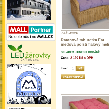
(kat.č.180791)
Ratanová taburetka Ear
medová polstr fialový melí
SKLADEM - IHNED K DODÁNÍ!
Cena:
2 190 Kč s DPH
Kusů: