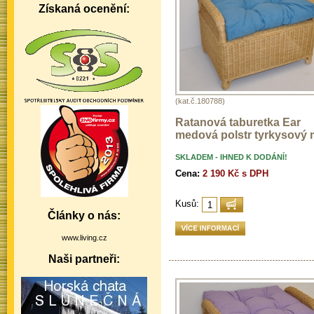
Získaná ocenění:
(kat.č.180788)
Ratanová taburetka Ear
medová polstr tyrkysový m
SKLADEM - IHNED K DODÁNÍ!
Cena:
2 190 Kč s DPH
Kusů:
Články o nás:
www.living.cz
Naši partneři: