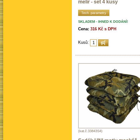
melír - set 4 kusy
Tech. parametry
SKLADEM - IHNED K DODÁNÍ!
Cena:
316 Kč s DPH
Kusů:
(kat.č.33843S4)