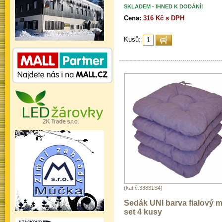
SKLADEM - IHNED K DODÁNÍ!
Cena:
316 Kč s DPH
Kusů:
(kat.č.33831S4)
Sedák UNI barva fialový me
set 4 kusy