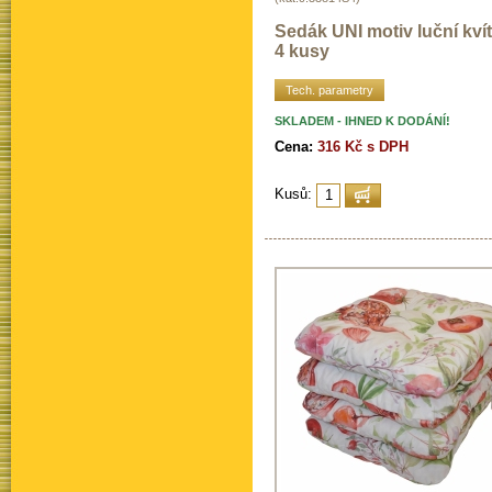
Sedák UNI motiv luční kvítí
4 kusy
Tech. parametry
SKLADEM - IHNED K DODÁNÍ!
Cena:
316 Kč s DPH
Kusů: