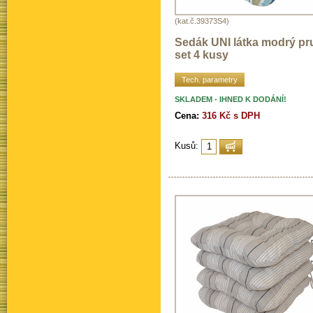
(kat.č.39373S4)
Sedák UNI látka modrý pr
set 4 kusy
Tech. parametry
SKLADEM - IHNED K DODÁNÍ!
Cena:
316 Kč s DPH
Kusů: