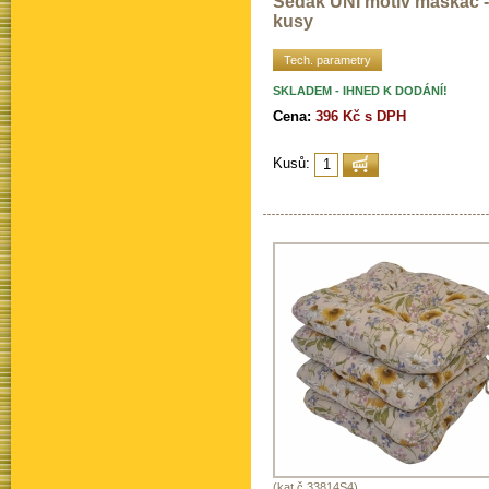
Sedák UNI motiv maskáč -
kusy
Tech. parametry
SKLADEM - IHNED K DODÁNÍ!
Cena:
396 Kč s DPH
Kusů:
(kat.č.33814S4)