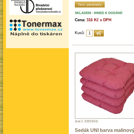
Tech. parametry
SKLADEM - IHNED K DODÁNÍ!
Cena:
316 Kč s DPH
Kusů:
(kat.č.33833S4)
Sedák UNI barva malinov