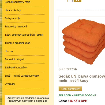
Sedací soupravy malé
Stínící plachty
Stolky a stoly
Taburetky ratanové
Tácy, podnosy a prostírání, piknik
Truhly a prádelní koše
Ubrusy
Zahradní nábytek
Závěsné houpačky
(kat.č.33827S4)
Sedák UNI barva oranžov
Zboží - mírné vzhledové vady
melír - set 4 kusy
Výprodej
Tech. parametry
SKLADEM - IHNED K DODÁNÍ!
Adresy našich prodejen s ratanem a
Cena:
316 Kč s DPH
ratanovým nábytkem získáte zde