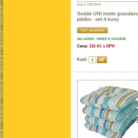
(kat.č.33819S4)
Sedák UNI motiv granáto
jablko - set 4 kusy
Tech. parametry
SKLADEM - IHNED K DODÁNÍ!
Cena:
316 Kč s DPH
Kusů: