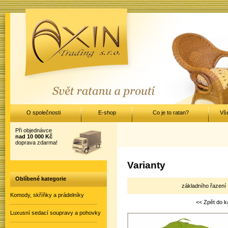
O společnosti
E-shop
Co je to ratan?
Vš
Při objednávce
nad 10 000 Kč
doprava zdarma!
Varianty
Oblíbené kategorie
základního řazení 
Komody, skříňky a prádelníky
<< Zpět do k
Luxusní sedací soupravy a pohovky