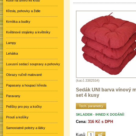
Koše na dřevo ke krbu
Křesla, pohovky a židle
Krmítka a budky
Květinové stojánky a květníky
Lampy
Lehátka
Luxusní sedací soupravy a pohovky
Obrazy ručně malované
(kat.č.33825S4)
Papasany a houpací křesla
Sedák UNI barva vínový me
set 4 kusy
Paravany
Tech. parametry
Pelíšky pro psy a kočky
SKLADEM - IHNED K DODÁNÍ!
Proutí a košíky
Cena:
316 Kč s DPH
Samostatné polstry a látky
Kusů: