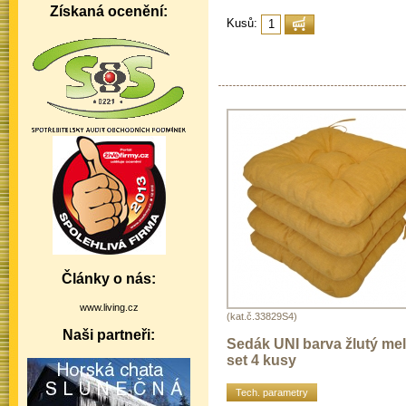
Získaná ocenění:
Kusů:
Články o nás:
www.living.cz
(kat.č.33829S4)
Naši partneři:
Sedák UNI barva žlutý melí
set 4 kusy
Tech. parametry