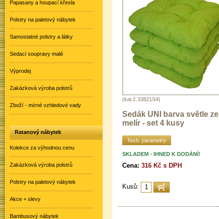
Papasany a houpací křesla
Polstry na paletový nábytek
Samostatné polstry a látky
Sedací soupravy malé
Výprodej
Zakázková výroba polstrů
(kat.č.33821S4)
Zboží - mírné vzhledové vady
Sedák UNI barva světle ze
melír - set 4 kusy
Ratanový nábytek
Tech. parametry
Kolekce za výhodnou cenu
SKLADEM - IHNED K DODÁNÍ!
Cena:
316 Kč s DPH
Zakázková výroba polstrů
Polstry na paletový nábytek
Kusů:
Akce + slevy
Bambusový nábytek