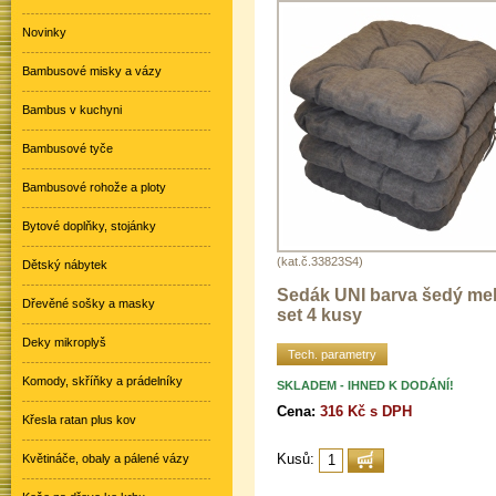
Novinky
Bambusové misky a vázy
Bambus v kuchyni
Bambusové tyče
Bambusové rohože a ploty
Bytové doplňky, stojánky
(kat.č.33823S4)
Dětský nábytek
Sedák UNI barva šedý melí
Dřevěné sošky a masky
set 4 kusy
Deky mikroplyš
Tech. parametry
Komody, skříňky a prádelníky
SKLADEM - IHNED K DODÁNÍ!
Cena:
316 Kč s DPH
Křesla ratan plus kov
Kusů:
Květináče, obaly a pálené vázy