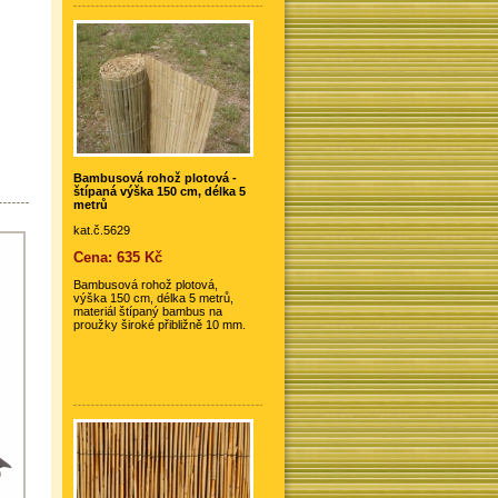
Bambusová rohož plotová -
štípaná výška 150 cm, délka 5
metrů
kat.č.5629
Cena: 635 Kč
Bambusová rohož plotová,
výška 150 cm, délka 5 metrů,
materiál štípaný bambus na
proužky široké přibližně 10 mm.