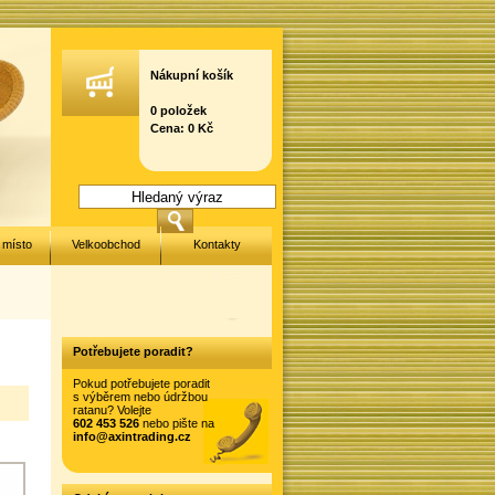
Nákupní košík
0 položek
Cena: 0 Kč
 místo
Velkoobchod
Kontakty
Potřebujete poradit?
Pokud potřebujete poradit
s výběrem nebo údržbou
ratanu? Volejte
602 453 526
nebo pište na
info@axintrading.cz