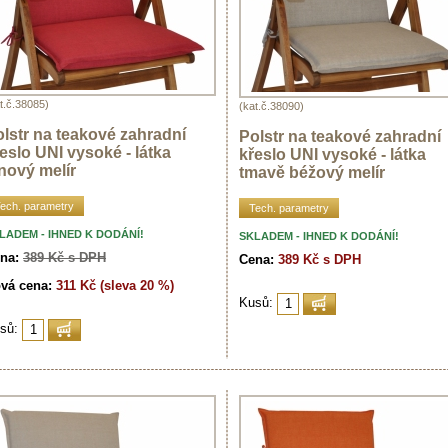
t.č.38085)
(kat.č.38090)
lstr na teakové zahradní
Polstr na teakové zahradní
eslo UNI vysoké - látka
křeslo UNI vysoké - látka
nový melír
tmavě béžový melír
ech. parametry
Tech. parametry
LADEM - IHNED K DODÁNÍ!
SKLADEM - IHNED K DODÁNÍ!
na:
389 Kč s DPH
Cena:
389 Kč s DPH
vá cena:
311 Kč (sleva 20 %)
Kusů:
sů: