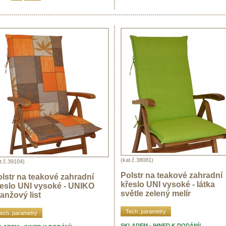
(kat.č.38081)
t.č.39104)
Polstr na teakové zahradní
lstr na teakové zahradní
křeslo UNI vysoké - látka
řeslo UNI vysoké - UNIKO
světle zelený melír
anžový list
Tech. parametry
ech. parametry
SKLADEM - IHNED K DODÁNÍ!