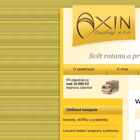
O společnosti
E-shop
Při objednávce
nad 10 000 Kč
doprava zdarma!
V
Oblíbené kategorie
Komody, skříňky a prádelníky
Luxusní sedací soupravy a pohovky