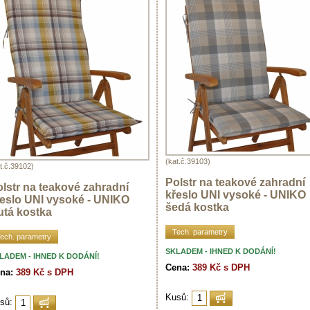
(kat.č.39103)
t.č.39102)
Polstr na teakové zahradní
lstr na teakové zahradní
křeslo UNI vysoké - UNIKO
řeslo UNI vysoké - UNIKO
šedá kostka
utá kostka
Tech. parametry
ech. parametry
SKLADEM - IHNED K DODÁNÍ!
LADEM - IHNED K DODÁNÍ!
Cena:
389 Kč s DPH
na:
389 Kč s DPH
Kusů:
sů: