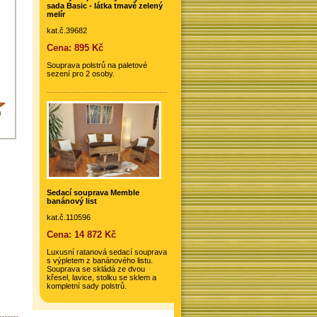
sada Basic - látka tmavě zelený
melír
kat.č.39682
Cena: 895 Kč
Souprava polstrů na paletové
sezení pro 2 osoby.
Sedací souprava Memble
banánový list
kat.č.110596
Cena: 14 872 Kč
Luxusní ratanová sedací souprava
s výpletem z banánového listu.
Souprava se skládá ze dvou
křesel, lavice, stolku se sklem a
kompletní sady polstrů.