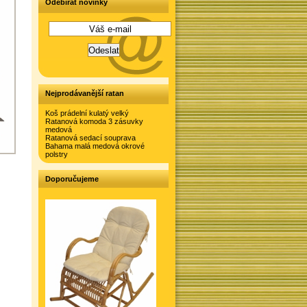
Odebírat novinky
Nejprodávanější ratan
Koš prádelní kulatý velký
Ratanová komoda 3 zásuvky
medová
Ratanová sedací souprava
Bahama malá medová okrové
polstry
Doporučujeme