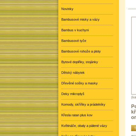
Novinky
Bambusové misky a vázy
Bambus v kuchyni
Bambusové tyče
Bambusové rohože a ploty
Bytové doplňky, stojánky
Dětský nábytek
Dřevěné sošky a masky
Deky mikroplyš
(ka
Komody, skříňky a prádelníky
Po
k
Křesla ratan plus kov
or
Květináče, obaly a pálené vázy
T