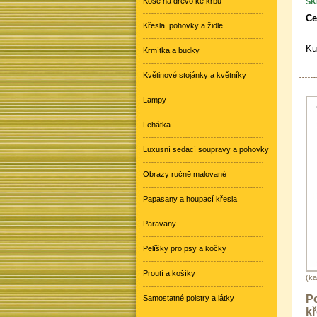
Koše na dřevo ke krbu
SK
Ce
Křesla, pohovky a židle
Ku
Krmítka a budky
Květinové stojánky a květníky
Lampy
Lehátka
Luxusní sedací soupravy a pohovky
Obrazy ručně malované
Papasany a houpací křesla
Paravany
Pelíšky pro psy a kočky
Proutí a košíky
(ka
Po
Samostatné polstry a látky
kř