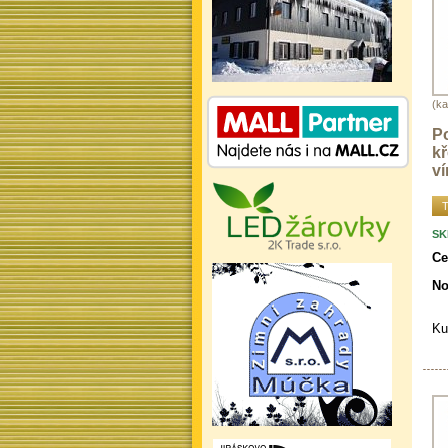
(ka
Po
kř
ví
T
SK
Ce
No
Ku