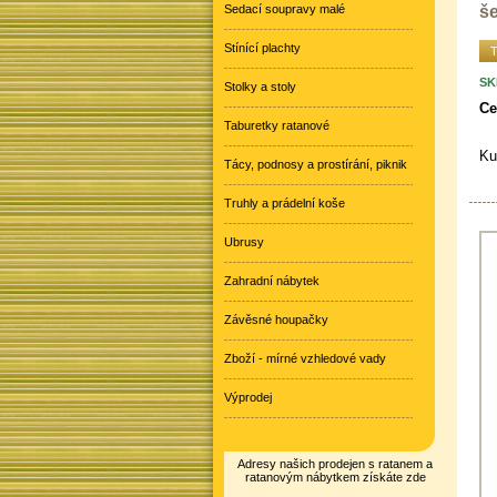
še
Sedací soupravy malé
Stínící plachty
T
SK
Stolky a stoly
Ce
Taburetky ratanové
Ku
Tácy, podnosy a prostírání, piknik
Truhly a prádelní koše
Ubrusy
Zahradní nábytek
Závěsné houpačky
Zboží - mírné vzhledové vady
Výprodej
Adresy našich prodejen s ratanem a
ratanovým nábytkem získáte zde