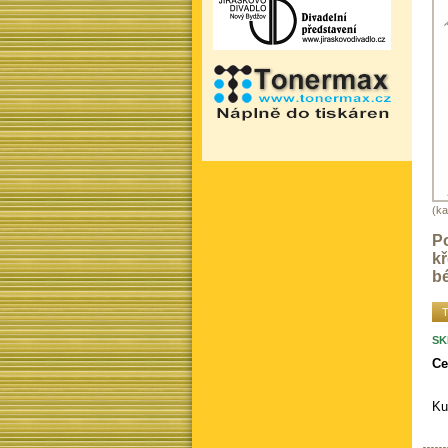
(ka
Po
kř
bé
T
SK
Ce
Ku