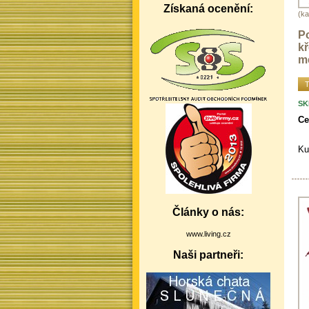
Získaná ocenění:
(ka
Po
kř
me
T
SK
Ce
Ku
Články o nás:
www.living.cz
Naši partneři: