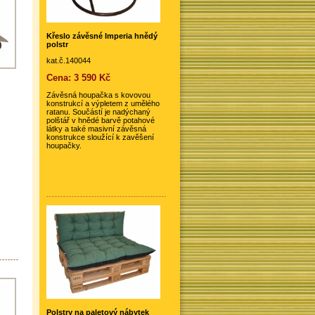
Křeslo závěsné Imperia hnědý
polstr
kat.č.140044
Cena: 3 590 Kč
Závěsná houpačka s kovovou
konstrukcí a výpletem z umělého
ratanu. Součástí je nadýchaný
polštář v hnědé barvě potahové
látky a také masivní závěsná
konstrukce sloužící k zavěšení
houpačky.
Polstry na paletový nábytek