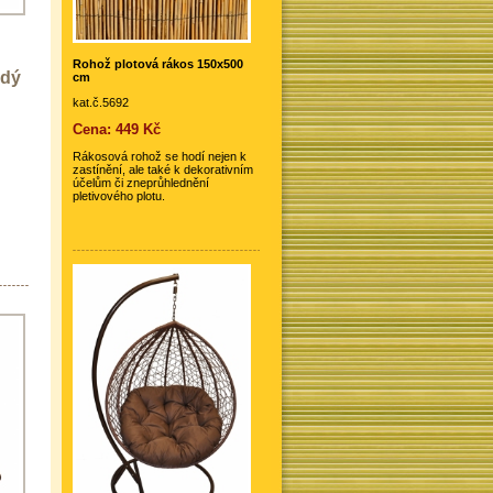
Rohož plotová rákos 150x500
edý
cm
kat.č.5692
Cena: 449 Kč
Rákosová rohož se hodí nejen k
zastínění, ale také k dekorativním
účelům či zneprůhlednění
pletivového plotu.