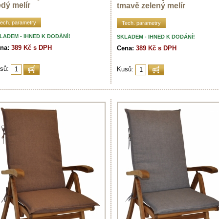
dý melír
tmavě zelený melír
ech. parametry
Tech. parametry
LADEM - IHNED K DODÁNÍ!
SKLADEM - IHNED K DODÁNÍ!
na:
389 Kč s DPH
Cena:
389 Kč s DPH
sů:
Kusů: