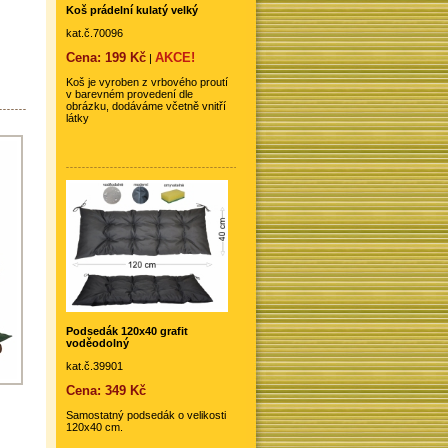
Koš prádelní kulatý velký
kat.č.70096
Cena: 199 Kč
AKCE!
|
Koš je vyroben z vrbového proutí
v barevném provedení dle
obrázku, dodáváme včetně vnitří
látky
Podsedák 120x40 grafit
voděodolný
kat.č.39901
Cena: 349 Kč
Samostatný podsedák o velikosti
120x40 cm.