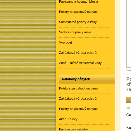
Papasany a houpací křesla
Polstry na paletový nábytek
Samostatné polstry a látky
Sedací soupravy malé
Výprodej
Zakázková výroba polstrů
Zboží - mírné vzhledové vady
(ka
Po
Ratanový nábytek
k
Kolekce za výhodnou cenu
žl
Zakázková výroba polstrů
T
SK
Polstry na paletový nábytek
Ce
Akce + slevy
Ku
Bambusový nábytek