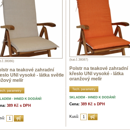
(kat.č.38087)
t.č.38086)
Polstr na teakové zahradní
lstr na teakové zahradní
křeslo UNI vysoké - látka
eslo UNI vysoké - látka světle
oranžový melír
žový melír
Tech. parametry
ech. parametry
SKLADEM - IHNED K DODÁNÍ!
LADEM - IHNED K DODÁNÍ!
Cena:
389 Kč s DPH
na:
389 Kč s DPH
Kusů:
sů: