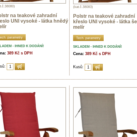
t.č.38080)
(kat.č.38083)
lstr na teakové zahradní
Polstr na teakové zahradní
eslo UNI vysoké - látka hnědý
křeslo UNI vysoké - látka š
lír
melír
ech. parametry
Tech. parametry
LADEM - IHNED K DODÁNÍ!
SKLADEM - IHNED K DODÁNÍ!
na:
389 Kč s DPH
Cena:
389 Kč s DPH
sů:
Kusů: