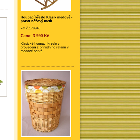
Houpací křeslo Klasik medové -
polstr béžový melír
kat.č.179946
Cena: 3 990 Kč
Klasické houpací křeslo v
provedení z přírodního ratanu v
medové barvě.