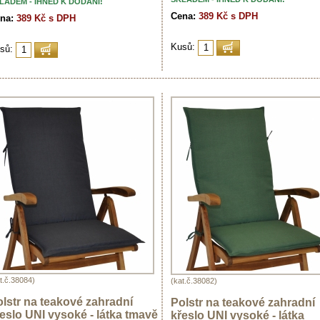
LADEM - IHNED K DODÁNÍ!
Cena:
389 Kč s DPH
na:
389 Kč s DPH
Kusů:
sů:
t.č.38084)
(kat.č.38082)
lstr na teakové zahradní
Polstr na teakové zahradní
eslo UNI vysoké - látka tmavě
křeslo UNI vysoké - látka