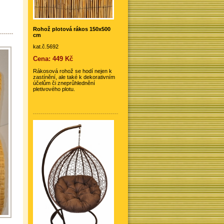
Rohož plotová rákos 150x500
cm
kat.č.5692
Cena: 449 Kč
Rákosová rohož se hodí nejen k
zastínění, ale také k dekorativním
účelům či zneprůhlednění
pletivového plotu.