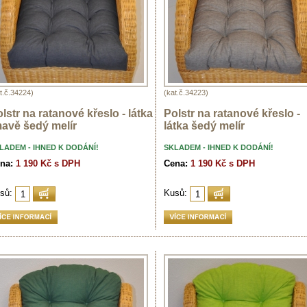
t.č.34224)
(kat.č.34223)
lstr na ratanové křeslo - látka
Polstr na ratanové křeslo -
avě šedý melír
látka šedý melír
LADEM - IHNED K DODÁNÍ!
SKLADEM - IHNED K DODÁNÍ!
na:
1 190 Kč s DPH
Cena:
1 190 Kč s DPH
sů:
Kusů: