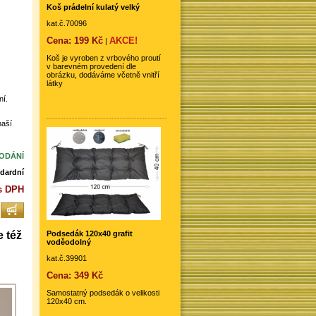
Koš prádelní kulatý velký
kat.č.70096
Cena: 199 Kč
AKCE!
|
Koš je vyroben z vrbového proutí
v barevném provedení dle
obrázku, dodáváme včetně vnitří
látky
ní.
naší
DODÁNÍ
dardní
 s DPH
Podsedák 120x40 grafit
e též
voděodolný
kat.č.39901
Cena: 349 Kč
Samostatný podsedák o velikosti
120x40 cm.