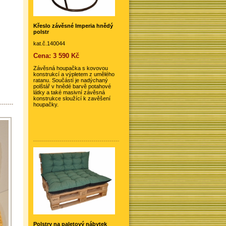
Křeslo závěsné Imperia hnědý
polstr
kat.č.140044
Cena: 3 590 Kč
Závěsná houpačka s kovovou
konstrukcí a výpletem z umělého
ratanu. Součástí je nadýchaný
polštář v hnědé barvě potahové
látky a také masivní závěsná
konstrukce sloužící k zavěšení
houpačky.
Polstry na paletový nábytek