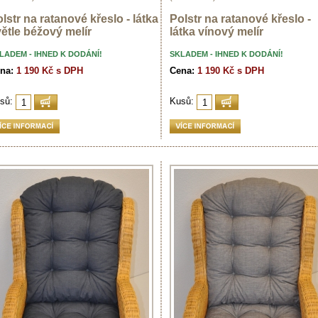
lstr na ratanové křeslo - látka
Polstr na ratanové křeslo -
ětle béžový melír
látka vínový melír
LADEM - IHNED K DODÁNÍ!
SKLADEM - IHNED K DODÁNÍ!
na:
1 190 Kč s DPH
Cena:
1 190 Kč s DPH
sů:
Kusů: