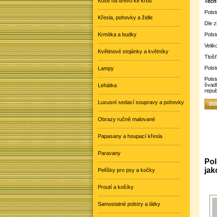
Koše na dřevo ke krbu
Tech
Polst
Křesla, pohovky a židle
Dle z
Krmítka a budky
Polst
Velik
Květinové stojánky a květníky
Tlošť
Polst
Lampy
Polst
švad
Lehátka
repub
Luxusní sedací soupravy a pohovky
Obrazy ručně malované
Papasany a houpací křesla
Paravany
Pol
jak
Pelíšky pro psy a kočky
Proutí a košíky
Samostatné polstry a látky