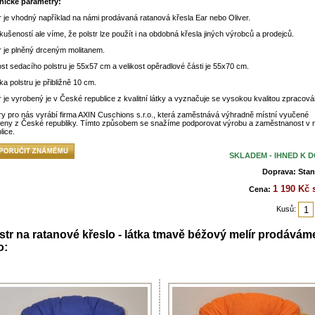
nické parametry:
r je vhodný například na námi prodávaná ratanová křesla Ear nebo Oliver.
kušeností ale víme, že polstr lze použít i na obdobná křesla jiných výrobců a prodejců.
r je plněný drceným molitanem.
ost sedacího polstru je 55x57 cm a velikost opěradlové části je 55x70 cm.
ka polstru je přibližně 10 cm.
r je vyrobený je v České republice z kvalitní látky a vyznačuje se vysokou kvalitou zpracová
ry pro nás vyrábí firma AXIN Cuschions s.r.o., která zaměstnává výhradně místní vyučené
leny z České republiky. Tímto způsobem se snažíme podporovat výrobu a zaměstnanost v 
lice.
SKLADEM - IHNED K 
Doprava: Stan
1 190 Kč
Cena:
Kusů:
str na ratanové křeslo - látka tmavě béžový melír prodávám
o: