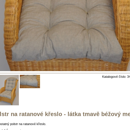
Katalogové číslo: 3
lstr na ratanové křeslo - látka tmavě béžový me
tatný polstr na ratanové křeslo.