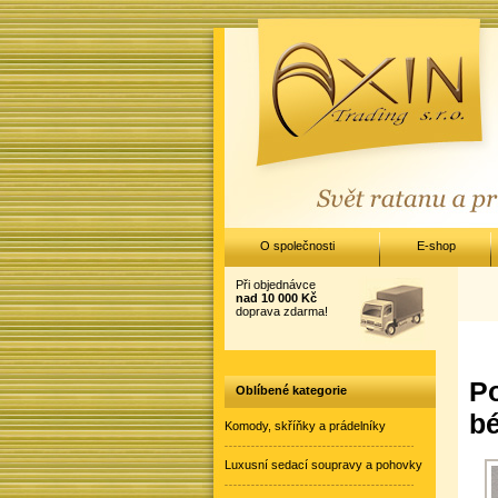
O společnosti
E-shop
Při objednávce
nad 10 000 Kč
doprava zdarma!
Po
Oblíbené kategorie
bé
Komody, skříňky a prádelníky
Luxusní sedací soupravy a pohovky