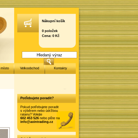
Nákupní košík
0 položek
Cena: 0 Kč
 místo
Velkoobchod
Kontakty
Potřebujete poradit?
Pokud potřebujete poradit
s výběrem nebo údržbou
ratanu? Volejte
602 453 526
nebo pište na
info@axintrading.cz