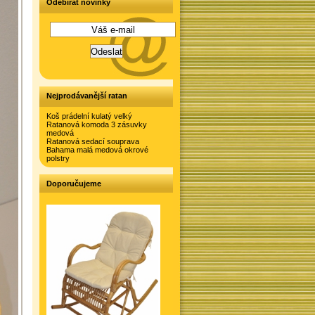
Odebírat novinky
Nejprodávanější ratan
Koš prádelní kulatý velký
Ratanová komoda 3 zásuvky
medová
Ratanová sedací souprava
Bahama malá medová okrové
polstry
Doporučujeme