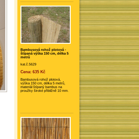
Bambusová rohož plotová -
štípaná výška 150 cm, délka 5
metrů
kat.č.5629
Cena: 635 Kč
Bambusová rohož plotová,
výška 150 cm, délka 5 metrů,
materiál štípaný bambus na
proužky široké přibližně 10 mm.