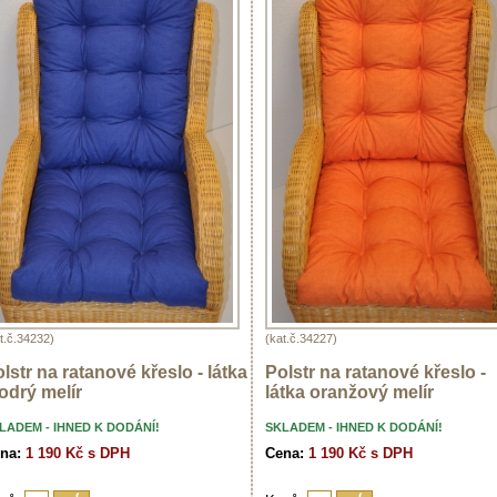
t.č.34232)
(kat.č.34227)
lstr na ratanové křeslo - látka
Polstr na ratanové křeslo -
odrý melír
látka oranžový melír
LADEM - IHNED K DODÁNÍ!
SKLADEM - IHNED K DODÁNÍ!
na:
1 190 Kč s DPH
Cena:
1 190 Kč s DPH