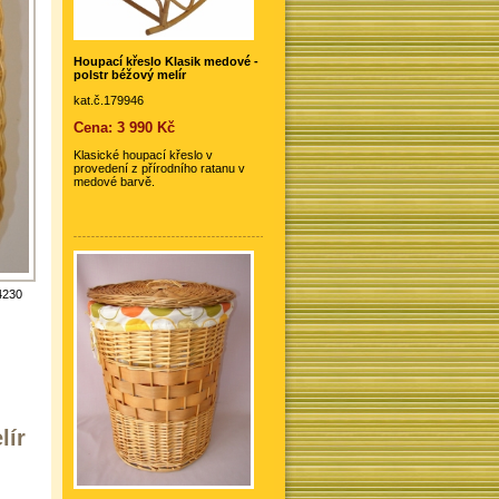
Houpací křeslo Klasik medové -
polstr béžový melír
kat.č.179946
Cena: 3 990 Kč
Klasické houpací křeslo v
provedení z přírodního ratanu v
medové barvě.
4230
lír