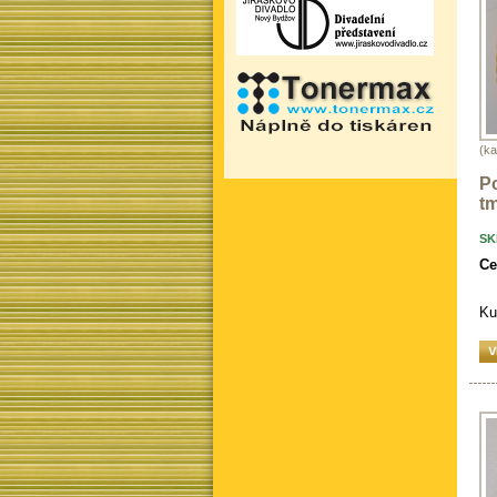
(ka
Po
tm
SK
Ce
Ku