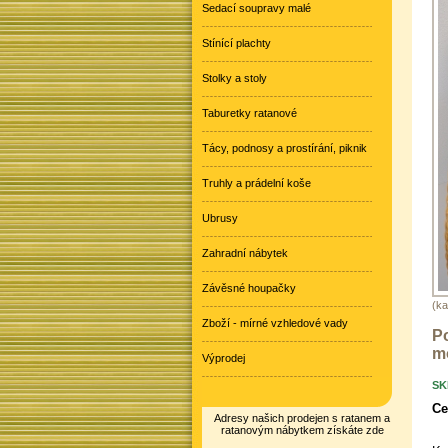
Sedací soupravy malé
Stínící plachty
Stolky a stoly
Taburetky ratanové
Tácy, podnosy a prostírání, piknik
Truhly a prádelní koše
Ubrusy
Zahradní nábytek
Závěsné houpačky
(ka
Zboží - mírné vzhledové vady
Po
m
Výprodej
SK
Ce
Adresy našich prodejen s ratanem a
ratanovým nábytkem získáte zde