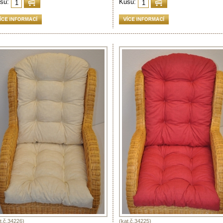
sů:
Kusů:
t.č.34226)
(kat.č.34225)