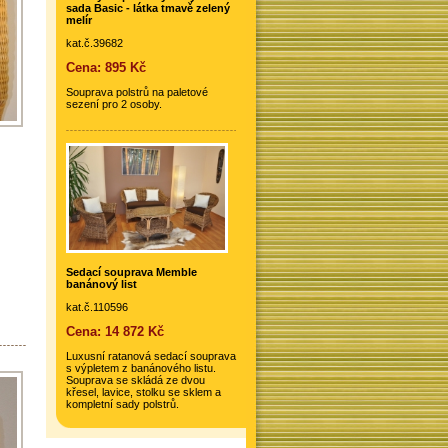
sada Basic - látka tmavě zelený
melír
kat.č.39682
Cena: 895 Kč
Souprava polstrů na paletové
sezení pro 2 osoby.
Sedací souprava Memble
banánový list
kat.č.110596
Cena: 14 872 Kč
Luxusní ratanová sedací souprava
s výpletem z banánového listu.
Souprava se skládá ze dvou
křesel, lavice, stolku se sklem a
kompletní sady polstrů.