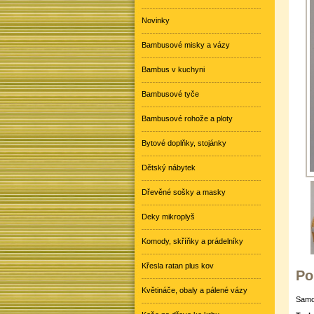
Novinky
Bambusové misky a vázy
Bambus v kuchyni
Bambusové tyče
Bambusové rohože a ploty
Bytové doplňky, stojánky
Dětský nábytek
Dřevěné sošky a masky
Deky mikroplyš
Komody, skříňky a prádelníky
Křesla ratan plus kov
Po
Květináče, obaly a pálené vázy
Samos