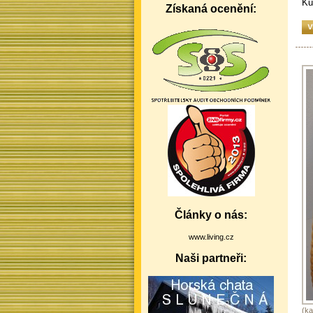
Ku
Získaná ocenění:
Články o nás:
www.living.cz
Naši partneři:
(ka