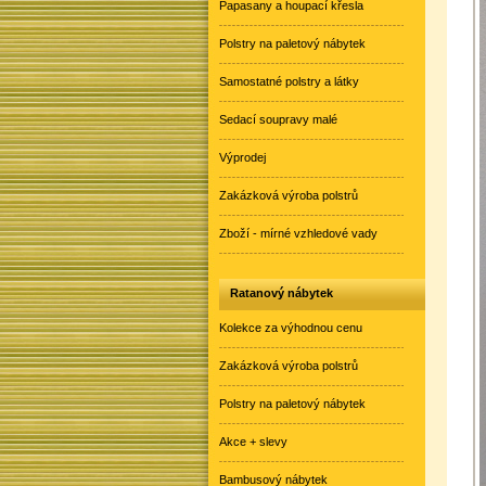
Papasany a houpací křesla
Polstry na paletový nábytek
Samostatné polstry a látky
Sedací soupravy malé
Výprodej
Zakázková výroba polstrů
Zboží - mírné vzhledové vady
Ratanový nábytek
Kolekce za výhodnou cenu
Zakázková výroba polstrů
Polstry na paletový nábytek
Akce + slevy
Bambusový nábytek