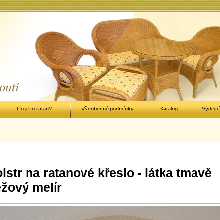
Co je to ratan?
Všeobecné podmínky
Katalog
Výdejní
lstr na ratanové křeslo - látka tmavě
žový melír