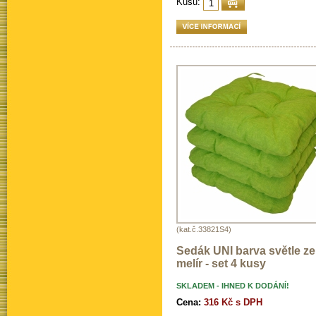
Kusů:
(kat.č.33821S4)
Sedák UNI barva světle ze
melír - set 4 kusy
SKLADEM - IHNED K DODÁNÍ!
Cena:
316 Kč s DPH