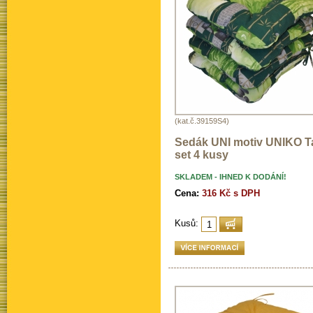
(kat.č.39159S4)
Sedák UNI motiv UNIKO T
set 4 kusy
SKLADEM - IHNED K DODÁNÍ!
Cena:
316 Kč s DPH
Kusů: