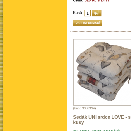
Cena:
316 Kč s DPH
Kusů:
(kat.č.33803S4)
Sedák UNI srdce LOVE - s
kusy