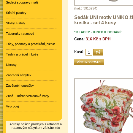
Sedací soupravy malé
(kat.č.39152S4)
Stínící plachty
Sedák UNI motiv UNIKO žl
kostka - set 4 kusy
Stolky a stoly
SKLADEM - IHNED K DODÁNÍ!
Taburetky ratanové
Cena:
316 Kč s DPH
Tácy, podnosy a prostírání, piknik
Kusů:
Truhly a prádelní koše
Ubrusy
Zahradní nábytek
Závěsné houpačky
Zboží - mírné vzhledové vady
Výprodej
Adresy našich prodejen s ratanem a
ratanovým nábytkem získáte zde