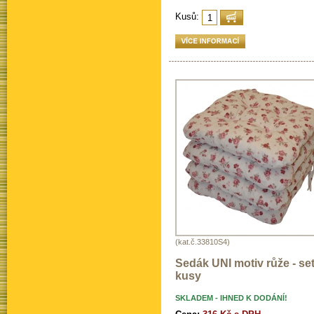
Kusů:
(kat.č.33810S4)
Sedák UNI motiv růže - set
kusy
SKLADEM - IHNED K DODÁNÍ!