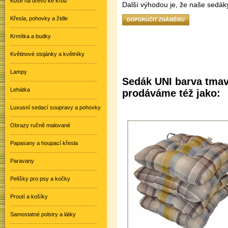
Koše na dřevo ke krbu
Další výhodou je, že naše sedáky
Křesla, pohovky a židle
Krmítka a budky
Květinové stojánky a květníky
Lampy
Sedák UNI barva tmavě
Lehátka
prodáváme též jako:
Luxusní sedací soupravy a pohovky
Obrazy ručně malované
Papasany a houpací křesla
Paravany
Pelíšky pro psy a kočky
Proutí a košíky
Samostatné polstry a látky