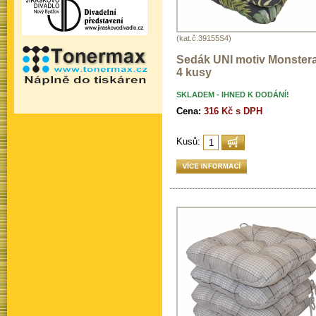
(kat.č.39155S4)
Sedák UNI motiv Monstera 
4 kusy
SKLADEM - IHNED K DODÁNÍ!
Cena:
316 Kč s DPH
Kusů: