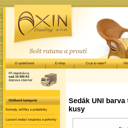
O společnosti
E-shop
Co je to ratan?
Vš
Při objednávce
nad 10 000 Kč
doprava zdarma!
Sedák UNI barva t
Oblíbené kategorie
kusy
Komody, skříňky a prádelníky
Luxusní sedací soupravy a pohovky