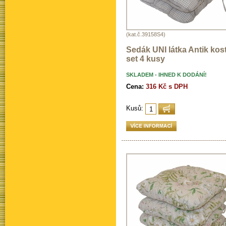
(kat.č.39158S4)
Sedák UNI látka Antik kos
set 4 kusy
SKLADEM - IHNED K DODÁNÍ!
Cena:
316 Kč s DPH
Kusů: