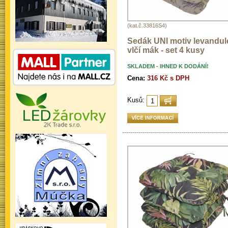
(kat.č.33816S4)
Sedák UNI motiv levandul
vlčí mák - set 4 kusy
SKLADEM - IHNED K DODÁNÍ!
Cena:
316 Kč s DPH
Kusů: