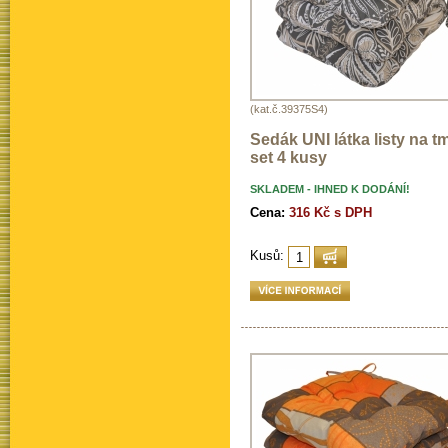
(kat.č.39375S4)
Sedák UNI látka listy na t
set 4 kusy
SKLADEM - IHNED K DODÁNÍ!
Cena:
316 Kč s DPH
Kusů: