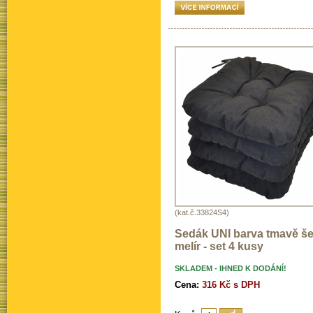
(kat.č.33824S4)
Sedák UNI barva tmavě š
melír - set 4 kusy
SKLADEM - IHNED K DODÁNÍ!
Cena:
316 Kč s DPH