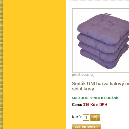
(kat.č.33831S4)
Sedák UNI barva fialový me
set 4 kusy
SKLADEM - IHNED K DODÁNÍ!
Cena:
316 Kč s DPH
Kusů: