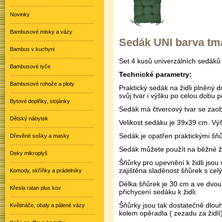
Novinky
Bambusové misky a vázy
Sedák UNI barva tma
Bambus v kuchyni
Set 4 kusů univerzálních sedák
Bambusové tyče
Technické parametry:
Bambusové rohože a ploty
Praktický sedák na židli plněný
svůj tvar i výšku po celou dobu p
Bytové doplňky, stojánky
Sedák má čtvercový tvar se zaob
Dětský nábytek
Velikost sedáku je 39x39 cm. Výš
Sedák je opatřen praktickými šňůr
Dřevěné sošky a masky
Sedák můžete použít na běžné ži
Deky mikroplyš
Šňůrky pro upevnění k židli jsou
zajištěna sladěnost šňůrek s cel
Komody, skříňky a prádelníky
Délka šňůrek je 30 cm a ve dvou
Křesla ratan plus kov
přichycení sedáku k židli.
Šňůrky jsou tak dostatečně dlouh
Květináče, obaly a pálené vázy
kolem opěradla ( zezadu za židlí)