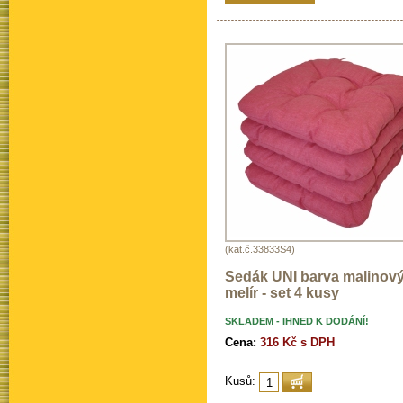
(kat.č.33833S4)
Sedák UNI barva malinov
melír - set 4 kusy
SKLADEM - IHNED K DODÁNÍ!
Cena:
316 Kč s DPH
Kusů: