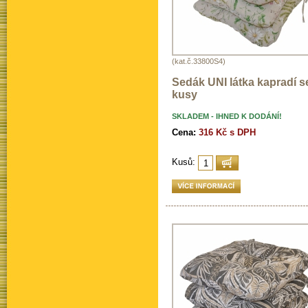
(kat.č.33800S4)
Sedák UNI látka kapradí s
kusy
SKLADEM - IHNED K DODÁNÍ!
Cena:
316 Kč s DPH
Kusů: