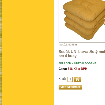
(kat.č.33829S4)
Sedák UNI barva žlutý melí
set 4 kusy
SKLADEM - IHNED K DODÁNÍ!
Cena:
316 Kč s DPH
Kusů: