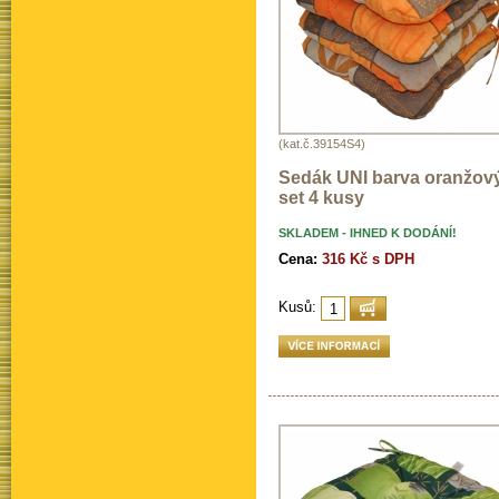
(kat.č.39154S4)
Sedák UNI barva oranžový 
set 4 kusy
SKLADEM - IHNED K DODÁNÍ!
Cena:
316 Kč s DPH
Kusů: