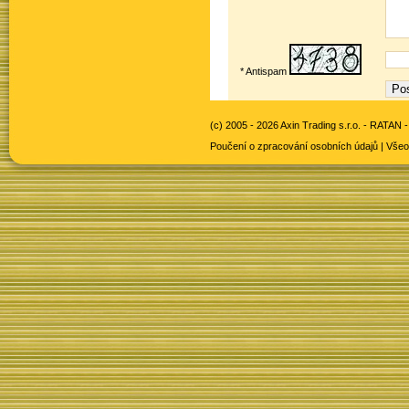
* Antispam
(c) 2005 - 2026 Axin Trading s.r.o. -
RATAN -
Poučení o zpracování osobních údajů
|
Všeo