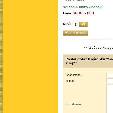
SKLADEM - IHNED K DODÁNÍ!
Cena:
316 Kč s DPH
Kusů:
<< Zpět do katego
Poslat dotaz k výrobku "
Se
kusy
":
Vaše jméno:
E-mail:
Text dotazu: