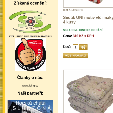
Získaná ocenění:
(kat.č.33809S4)
Sedák UNI motiv vlčí máky
4 kusy
SKLADEM - IHNED K DODÁNÍ!
Cena:
316 Kč s DPH
Kusů:
Články o nás:
www.living.cz
Naši partneři: