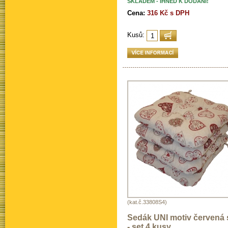
SKLADEM - IHNED K DODÁNÍ!
Cena:
316 Kč s DPH
Kusů:
(kat.č.33808S4)
Sedák UNI motiv červená 
- set 4 kusy