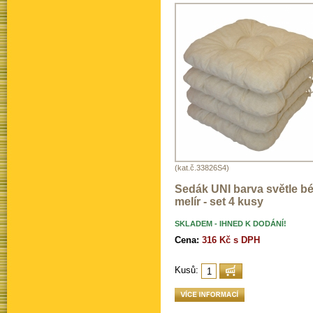
(kat.č.33826S4)
Sedák UNI barva světle b
melír - set 4 kusy
SKLADEM - IHNED K DODÁNÍ!
Cena:
316 Kč s DPH
Kusů: