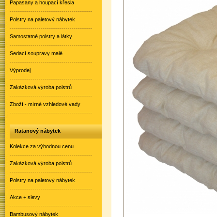
Papasany a houpací křesla
Polstry na paletový nábytek
Samostatné polstry a látky
Sedací soupravy malé
Výprodej
Zakázková výroba polstrů
Zboží - mírné vzhledové vady
Ratanový nábytek
Kolekce za výhodnou cenu
Zakázková výroba polstrů
Polstry na paletový nábytek
Akce + slevy
Bambusový nábytek