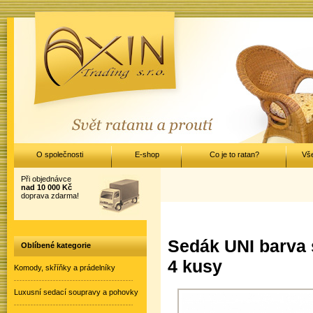
O společnosti
E-shop
Co je to ratan?
Vš
Při objednávce
nad 10 000 Kč
doprava zdarma!
Sedák UNI barva s
Oblíbené kategorie
4 kusy
Komody, skříňky a prádelníky
Luxusní sedací soupravy a pohovky