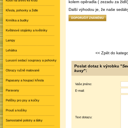
Koše na dřevo ke krbu
kolem opěradla ( zezadu za židlí)
Další výhodou je, že naše sedáky
Křesla, pohovky a židle
Krmítka a budky
Květinové stojánky a květníky
Lampy
Lehátka
<< Zpět do katego
Luxusní sedací soupravy a pohovky
Poslat dotaz k výrobku "
Se
kusy
":
Obrazy ručně malované
Papasany a houpací křesla
Vaše jméno:
Paravany
E-mail:
Pelíšky pro psy a kočky
Proutí a košíky
Text dotazu:
Samostatné polstry a látky