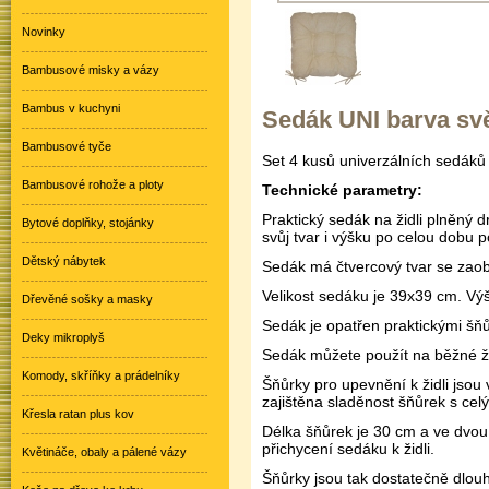
Novinky
Bambusové misky a vázy
Bambus v kuchyni
Sedák UNI barva svě
Bambusové tyče
Set 4 kusů univerzálních sedák
Bambusové rohože a ploty
Technické parametry:
Praktický sedák na židli plněný
Bytové doplňky, stojánky
svůj tvar i výšku po celou dobu p
Dětský nábytek
Sedák má čtvercový tvar se zaob
Velikost sedáku je 39x39 cm. Výš
Dřevěné sošky a masky
Sedák je opatřen praktickými šňůr
Deky mikroplyš
Sedák můžete použít na běžné ži
Komody, skříňky a prádelníky
Šňůrky pro upevnění k židli jsou
zajištěna sladěnost šňůrek s cel
Křesla ratan plus kov
Délka šňůrek je 30 cm a ve dvou
přichycení sedáku k židli.
Květináče, obaly a pálené vázy
Šňůrky jsou tak dostatečně dlouh