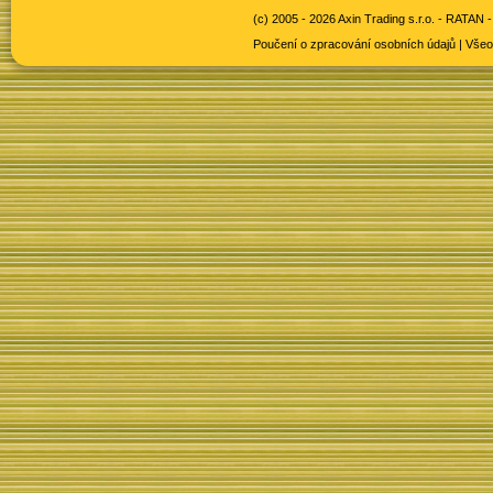
(c) 2005 - 2026 Axin Trading s.r.o. -
RATAN -
Poučení o zpracování osobních údajů
|
Všeo