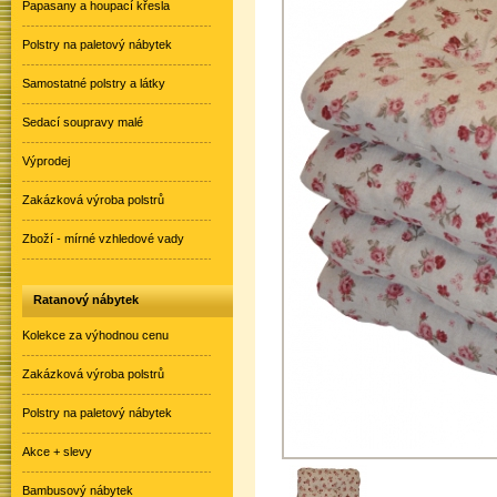
Papasany a houpací křesla
Polstry na paletový nábytek
Samostatné polstry a látky
Sedací soupravy malé
Výprodej
Zakázková výroba polstrů
Zboží - mírné vzhledové vady
Ratanový nábytek
Kolekce za výhodnou cenu
Zakázková výroba polstrů
Polstry na paletový nábytek
Akce + slevy
Bambusový nábytek