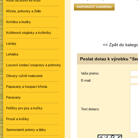
Koše na dřevo ke krbu
Křesla, pohovky a židle
Krmítka a budky
Květinové stojánky a květníky
Lampy
<< Zpět do katego
Lehátka
Poslat dotaz k výrobku "
Se
Luxusní sedací soupravy a pohovky
Vaše jméno:
Obrazy ručně malované
E-mail:
Papasany a houpací křesla
Paravany
Pelíšky pro psy a kočky
Text dotazu:
Proutí a košíky
Samostatné polstry a látky