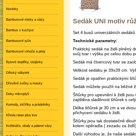
Novinky
Sedák UNI motiv růž
Bambusové misky a vázy
Bambus v kuchyni
Set 4 kusů univerzálních sedák
Technické parametry:
Bambusové tyče
Praktický sedák na židli plněný
Bambusové rohože a ploty
svůj tvar i výšku po celou dobu p
Sedák má čtvercový tvar se zaob
Bytové doplňky, stojánky
Velikost sedáku je 39x39 cm. Výš
Dětský nábytek
Sedák je opatřen praktickými šňůr
Dřevěné sošky a masky
Sedák můžete použít na běžné ži
Deky mikroplyš
Šňůrky pro upevnění k židli jsou
zajištěna sladěnost šňůrek s cel
Komody, skříňky a prádelníky
Délka šňůrek je 30 cm a ve dvou
přichycení sedáku k židli.
Křesla ratan plus kov
Šňůrky jsou tak dostatečně dlouh
kolem opěradla ( zezadu za židlí)
Květináče, obaly a pálené vázy
Další výhodou je, že naše sedáky