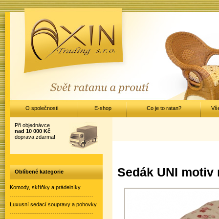
O společnosti
E-shop
Co je to ratan?
Vš
Při objednávce
nad 10 000 Kč
doprava zdarma!
Sedák UNI motiv r
Oblíbené kategorie
Komody, skříňky a prádelníky
Luxusní sedací soupravy a pohovky