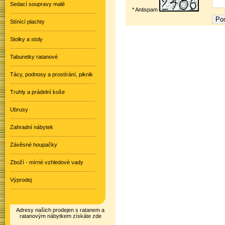
Sedací soupravy malé
* Antispam
Stínící plachty
Stolky a stoly
Taburetky ratanové
Tácy, podnosy a prostírání, piknik
Truhly a prádelní koše
Ubrusy
Zahradní nábytek
Závěsné houpačky
Zboží - mírné vzhledové vady
Výprodej
Adresy našich prodejen s ratanem a
ratanovým nábytkem získáte zde