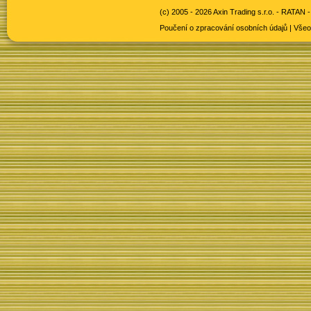
(c) 2005 - 2026 Axin Trading s.r.o. -
RATAN -
Poučení o zpracování osobních údajů
|
Všeo