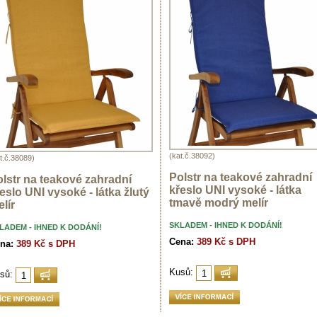
(kat.č.38092)
t.č.38089)
Polstr na teakové zahradní
lstr na teakové zahradní
křeslo UNI vysoké - látka
eslo UNI vysoké - látka žlutý
tmavě modrý melír
lír
SKLADEM - IHNED K DODÁNÍ!
LADEM - IHNED K DODÁNÍ!
Cena:
389 Kč s DPH
na:
389 Kč s DPH
Kusů:
sů: