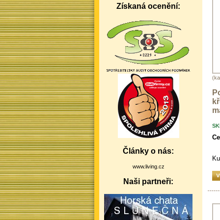
Získaná ocenění:
(ka
Po
kř
ma
SK
Ce
Články o nás:
Ku
www.living.cz
Naši partneři: