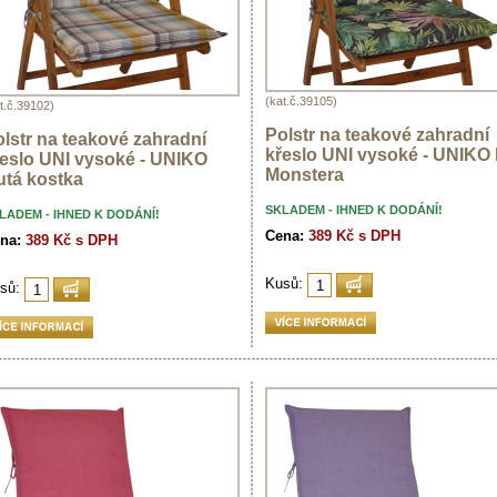
(kat.č.39105)
t.č.39102)
Polstr na teakové zahradní
lstr na teakové zahradní
křeslo UNI vysoké - UNIKO l
řeslo UNI vysoké - UNIKO
Monstera
utá kostka
SKLADEM - IHNED K DODÁNÍ!
LADEM - IHNED K DODÁNÍ!
Cena:
389 Kč s DPH
na:
389 Kč s DPH
Kusů:
sů: