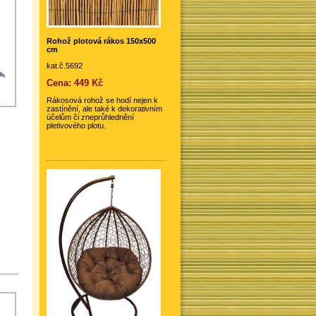
Rohož plotová rákos 150x500
cm
kat.č.5692
Cena: 449 Kč
Rákosová rohož se hodí nejen k
zastínění, ale také k dekorativním
účelům či zneprůhlednění
pletivového plotu.