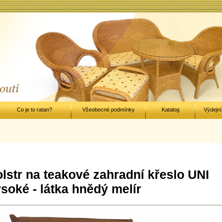
Co je to ratan?
Všeobecné podmínky
Katalog
Výdejní
lstr na teakové zahradní křeslo UNI
soké - látka hnědý melír