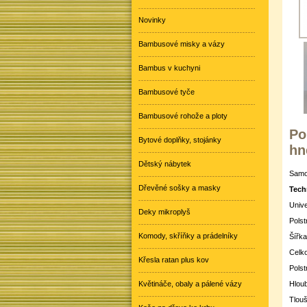
Novinky
Bambusové misky a vázy
Bambus v kuchyni
Bambusové tyče
Bambusové rohože a ploty
Po
Bytové doplňky, stojánky
hn
Dětský nábytek
Samos
Dřevěné sošky a masky
Tech
Unive
Deky mikroplyš
Polst
Komody, skříňky a prádelníky
Šířka
Celko
Křesla ratan plus kov
Polst
Květináče, obaly a pálené vázy
Hloub
Tlouš