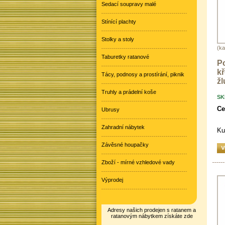
Sedací soupravy malé
Stínící plachty
Stolky a stoly
(ka
Taburetky ratanové
Po
k
Tácy, podnosy a prostírání, piknik
žl
Truhly a prádelní koše
SK
Ce
Ubrusy
Zahradní nábytek
Ku
Závěsné houpačky
Zboží - mírné vzhledové vady
Výprodej
Adresy našich prodejen s ratanem a
ratanovým nábytkem získáte zde