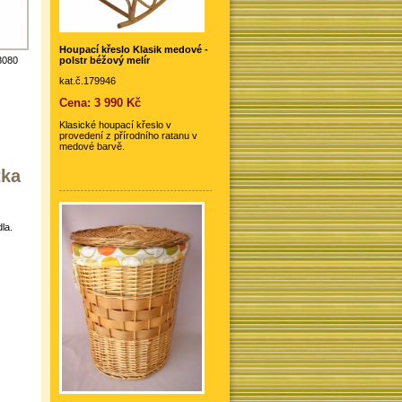
Houpací křeslo Klasik medové -
polstr béžový melír
8080
kat.č.179946
Cena: 3 990 Kč
Klasické houpací křeslo v
provedení z přírodního ratanu v
medové barvě.
tka
la.