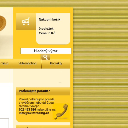
Nákupní košík
0 položek
Cena: 0 Kč
 místo
Velkoobchod
Kontakty
Potřebujete poradit?
Pokud potřebujete poradit
s výběrem nebo údržbou
ratanu? Volejte
602 453 526
nebo pište na
info@axintrading.cz