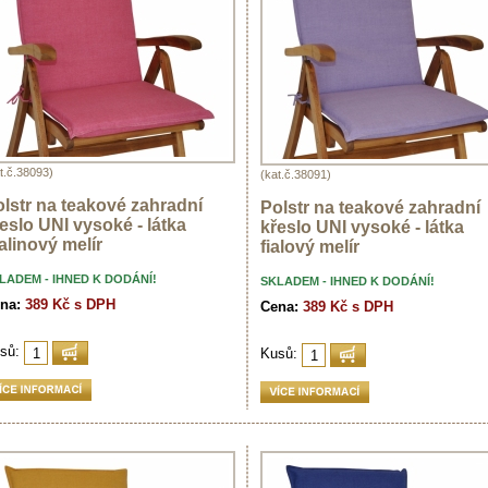
t.č.38093)
(kat.č.38091)
lstr na teakové zahradní
Polstr na teakové zahradní
eslo UNI vysoké - látka
křeslo UNI vysoké - látka
linový melír
fialový melír
LADEM - IHNED K DODÁNÍ!
SKLADEM - IHNED K DODÁNÍ!
na:
389 Kč s DPH
Cena:
389 Kč s DPH
sů:
Kusů: