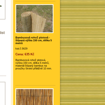
ist
Bambusová rohož plotová -
štípaná výška 150 cm, délka 5
metrů
kat.č.5629
Cena: 635 Kč
Bambusová rohož plotová,
výška 150 cm, délka 5 metrů,
materiál štípaný bambus na
proužky široké přibližně 10 mm.