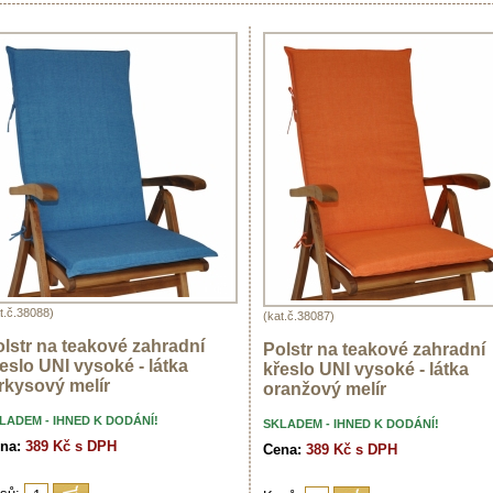
t.č.38088)
(kat.č.38087)
lstr na teakové zahradní
Polstr na teakové zahradní
eslo UNI vysoké - látka
křeslo UNI vysoké - látka
rkysový melír
oranžový melír
LADEM - IHNED K DODÁNÍ!
SKLADEM - IHNED K DODÁNÍ!
na:
389 Kč s DPH
Cena:
389 Kč s DPH