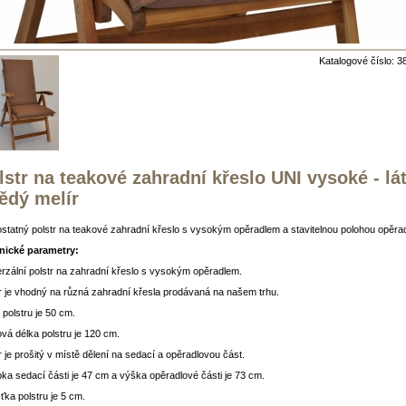
Katalogové číslo: 3
lstr na teakové zahradní křeslo UNI vysoké - lá
ědý melír
tatný polstr na teakové zahradní křeslo s vysokým opěradlem a stavitelnou polohou opěrad
nické parametry:
rzální polstr na zahradní křeslo s vysokým opěradlem.
r je vhodný na různá zahradní křesla prodávaná na našem trhu.
 polstru je 50 cm.
vá délka polstru je 120 cm.
r je prošitý v místě dělení na sedací a opěradlovou část.
ka sedací části je 47 cm a výška opěradlové části je 73 cm.
ťka polstru je 5 cm.