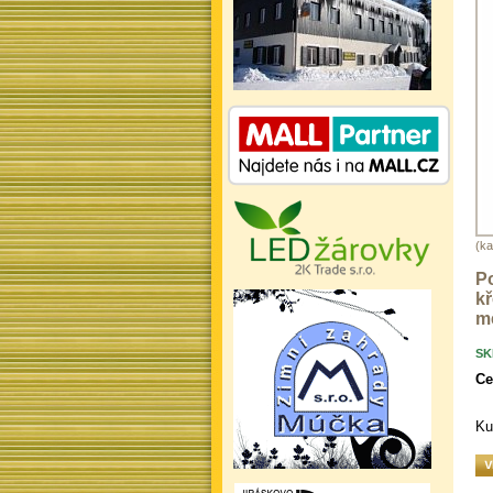
(ka
Po
kř
me
SK
Ce
Ku