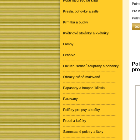
Koše na dřevo ke krbu
Polst
Pro v
Křesla, pohovky a židle
Polst
Krmítka a budky
Květinové stojánky a květníky
Lampy
Lehátka
Pol
Luxusní sedací soupravy a pohovky
pro
Obrazy ručně malované
Papasany a houpací křesla
Paravany
Pelíšky pro psy a kočky
Proutí a košíky
Samostatné polstry a látky