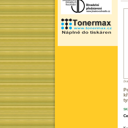
(ka
Po
kř
ty
SK
Ce