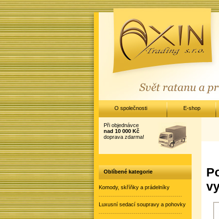
O společnosti
E-shop
Při objednávce
nad 10 000 Kč
doprava zdarma!
Po
Oblíbené kategorie
vy
Komody, skříňky a prádelníky
Luxusní sedací soupravy a pohovky