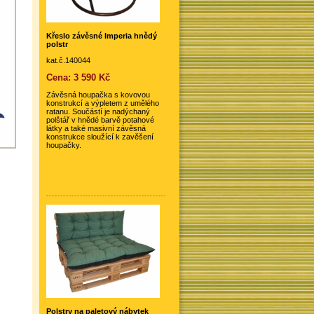
Křeslo závěsné Imperia hnědý
polstr
kat.č.140044
Cena: 3 590 Kč
Závěsná houpačka s kovovou
konstrukcí a výpletem z umělého
ratanu. Součástí je nadýchaný
polštář v hnědé barvě potahové
látky a také masivní závěsná
konstrukce sloužící k zavěšení
houpačky.
Polstry na paletový nábytek