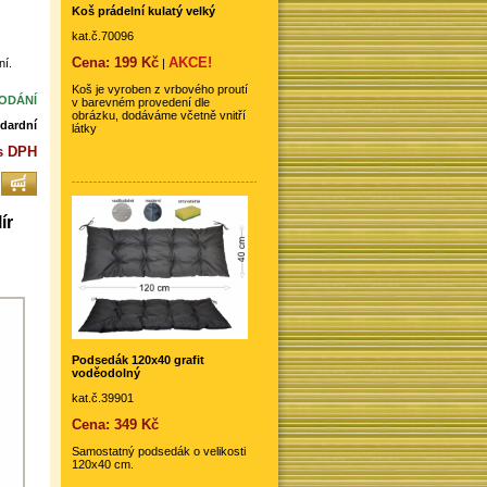
Koš prádelní kulatý velký
kat.č.70096
Cena: 199 Kč
AKCE!
|
ní.
Koš je vyroben z vrbového proutí
DODÁNÍ
v barevném provedení dle
obrázku, dodáváme včetně vnitří
dardní
látky
s DPH
ír
Podsedák 120x40 grafit
voděodolný
kat.č.39901
Cena: 349 Kč
Samostatný podsedák o velikosti
120x40 cm.