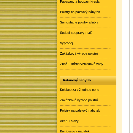
Papasany a houpací křesla
Polstry na paletový nábytek
Samostatné polstry a látky
Sedací soupravy malé
Výprodej
Zakázková výroba polstrů
Zboží - mírné vzhledové vady
Ratanový nábytek
Kolekce za výhodnou cenu
Zakázková výroba polstrů
Polstry na paletový nábytek
Akce + slevy
Bambusový nábytek