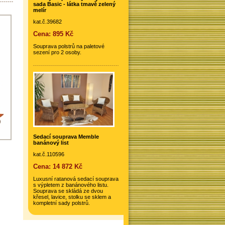
sada Basic - látka tmavě zelený
melír
kat.č.39682
Cena: 895 Kč
Souprava polstrů na paletové
sezení pro 2 osoby.
Sedací souprava Memble
banánový list
kat.č.110596
Cena: 14 872 Kč
Luxusní ratanová sedací souprava
s výpletem z banánového listu.
Souprava se skládá ze dvou
křesel, lavice, stolku se sklem a
kompletní sady polstrů.