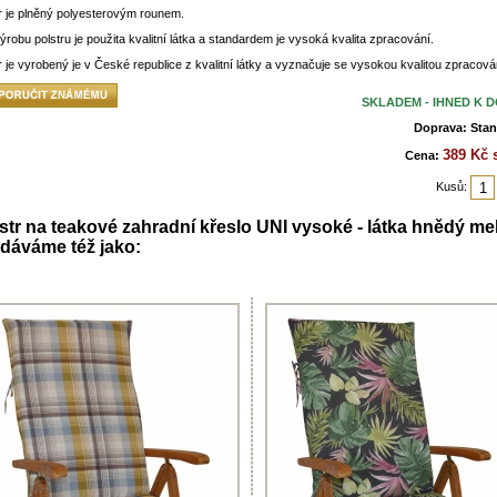
r je plněný polyesterovým rounem.
ýrobu polstru je použita kvalitní látka a standardem je vysoká kvalita zpracování.
r je vyrobený je v České republice z kvalitní látky a vyznačuje se vysokou kvalitou zpracová
SKLADEM - IHNED K 
Doprava: Stan
389 Kč 
Cena:
Kusů:
str na teakové zahradní křeslo UNI vysoké - látka hnědý mel
dáváme též jako: