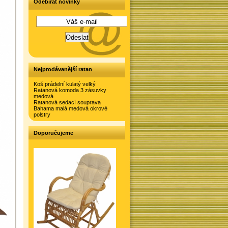
Odebírat novinky
Nejprodávanější ratan
Koš prádelní kulatý velký
Ratanová komoda 3 zásuvky
medová
Ratanová sedací souprava
Bahama malá medová okrové
polstry
Doporučujeme