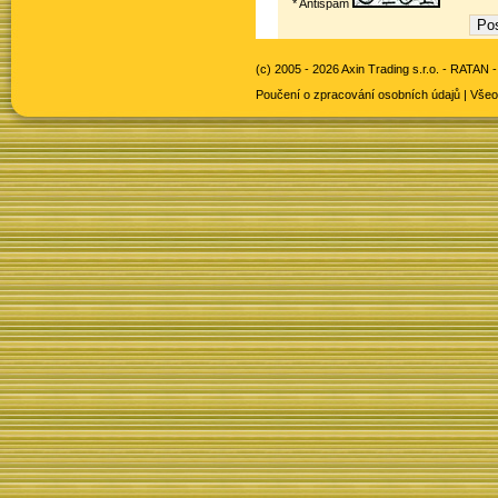
* Antispam
(c) 2005 - 2026 Axin Trading s.r.o. -
RATAN -
Poučení o zpracování osobních údajů
|
Všeo