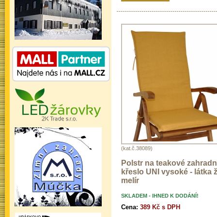
(kat.č.38089)
Polstr na teakové zahradn
křeslo UNI vysoké - látka ž
melír
SKLADEM - IHNED K DODÁNÍ!
Cena:
389 Kč s DPH