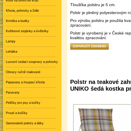
Koše na dřevo ke krbu
Tloušťka polstru je 5 cm.
Křesla, pohovky a židle
Polstr je plněný polyesterovým 
Pro výrobu polstru je použita kva
Krmítka a budky
zpracování.
Květinové stojánky a květníky
Polstr je vyrobený je v České rep
kvalitou zpracování.
Lampy
Lehátka
Luxusní sedací soupravy a pohovky
Obrazy ručně malované
Polstr na teakové zah
Papasany a houpací křesla
UNIKO šedá kostka pr
Paravany
Pelíšky pro psy a kočky
Proutí a košíky
Samostatné polstry a látky