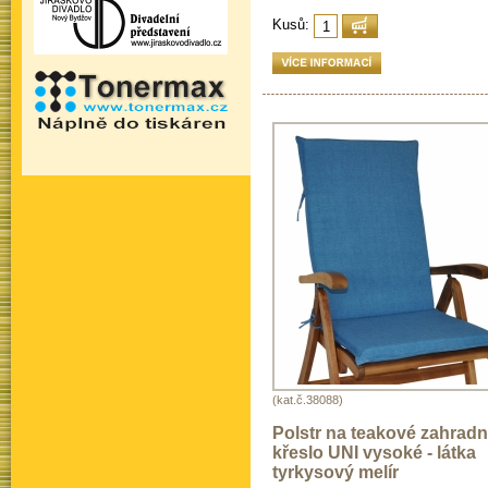
Kusů:
(kat.č.38088)
Polstr na teakové zahradn
křeslo UNI vysoké - látka
tyrkysový melír