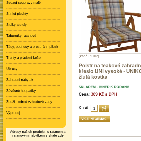
Sedací soupravy malé
Stínící plachty
Stolky a stoly
Taburetky ratanové
Tácy, podnosy a prostírání, piknik
(kat.č.39102)
Truhly a prádelní koše
Polstr na teakové zahradn
Ubrusy
křeslo UNI vysoké - UNIK
žlutá kostka
Zahradní nábytek
SKLADEM - IHNED K DODÁNÍ!
Závěsné houpačky
Cena:
389 Kč s DPH
Zboží - mírné vzhledové vady
Kusů:
Výprodej
Adresy našich prodejen s ratanem a
ratanovým nábytkem získáte zde