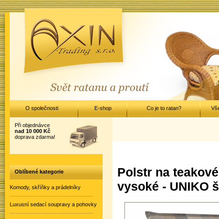
O společnosti
E-shop
Co je to ratan?
Vš
Při objednávce
nad 10 000 Kč
doprava zdarma!
Polstr na teakové
Oblíbené kategorie
vysoké - UNIKO š
Komody, skříňky a prádelníky
Luxusní sedací soupravy a pohovky