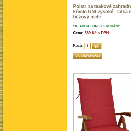
Polstr na teakové zahradn
křeslo UNI vysoké - látka 
béžový melír
SKLADEM - IHNED K DODÁNÍ!
Cena:
389 Kč s DPH
Kusů: