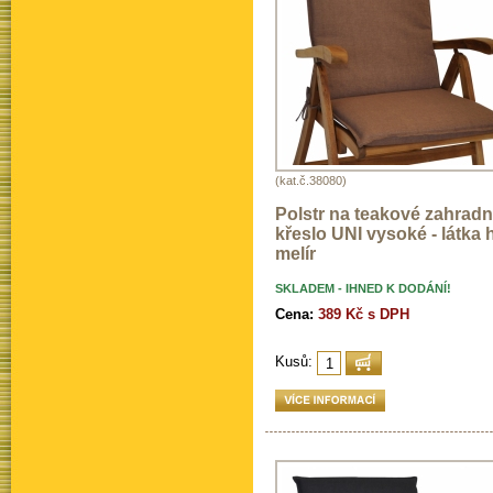
(kat.č.38080)
Polstr na teakové zahradn
křeslo UNI vysoké - látka
melír
SKLADEM - IHNED K DODÁNÍ!
Cena:
389 Kč s DPH
Kusů: