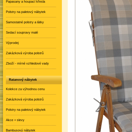
Papasany a houpací křesla
Polstry na paletový nábytek
Samostatné polstry a látky
Sedací soupravy malé
Výprodej
Zakázková výroba polstrů
Zboží - mírné vzhledové vady
Ratanový nábytek
Kolekce za výhodnou cenu
Zakázková výroba polstrů
Polstry na paletový nábytek
Akce + slevy
Bambusový nábytek