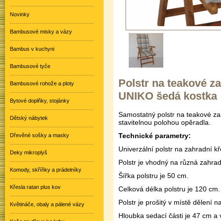
Novinky
Bambusové misky a vázy
Bambus v kuchyni
Bambusové tyče
Polstr na teakové z
Bambusové rohože a ploty
UNIKO šedá kostka
Bytové doplňky, stojánky
Samostatný polstr na teakové z
Dětský nábytek
stavitelnou polohou opěradla.
Technické parametry:
Dřevěné sošky a masky
Univerzální polstr na zahradní 
Deky mikroplyš
Polstr je vhodný na různá zahra
Komody, skříňky a prádelníky
Šířka polstru je 50 cm.
Křesla ratan plus kov
Celková délka polstru je 120 cm.
Polstr je prošitý v místě dělení 
Květináče, obaly a pálené vázy
Hloubka sedací části je 47 cm a 