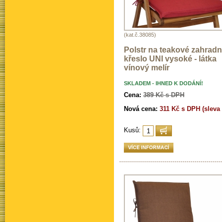
(kat.č.38085)
Polstr na teakové zahradn
křeslo UNI vysoké - látka
vínový melír
SKLADEM - IHNED K DODÁNÍ!
Cena:
389 Kč s DPH
Nová cena:
311 Kč s DPH (sleva
Kusů: