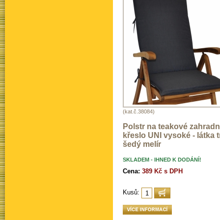
(kat.č.38084)
Polstr na teakové zahradn
křeslo UNI vysoké - látka
šedý melír
SKLADEM - IHNED K DODÁNÍ!
Cena:
389 Kč s DPH
Kusů: