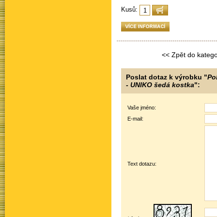
Kusů:
<< Zpět do katego
Poslat dotaz k výrobku "
Po
- UNIKO šedá kostka
":
Vaše jméno:
E-mail:
Text dotazu: