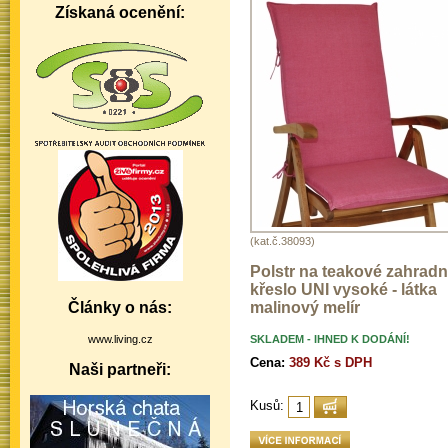
Získaná ocenění:
(kat.č.38093)
Polstr na teakové zahradn
křeslo UNI vysoké - látka
Články o nás:
malinový melír
www.living.cz
SKLADEM - IHNED K DODÁNÍ!
Cena:
389 Kč s DPH
Naši partneři:
Kusů: