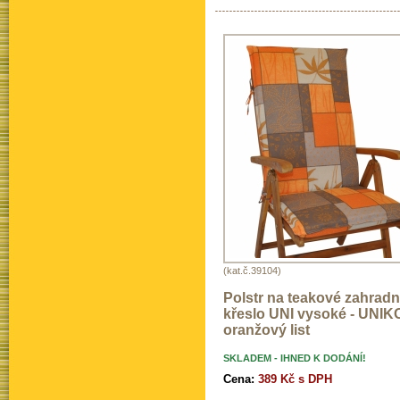
(kat.č.39104)
Polstr na teakové zahradn
křeslo UNI vysoké - UNIK
oranžový list
SKLADEM - IHNED K DODÁNÍ!
Cena:
389 Kč s DPH