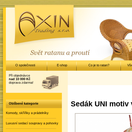
O společnosti
E-shop
Co je to ratan?
Vš
Při objednávce
nad 10 000 Kč
doprava zdarma!
Sedák UNI motiv v
Oblíbené kategorie
Komody, skříňky a prádelníky
Luxusní sedací soupravy a pohovky