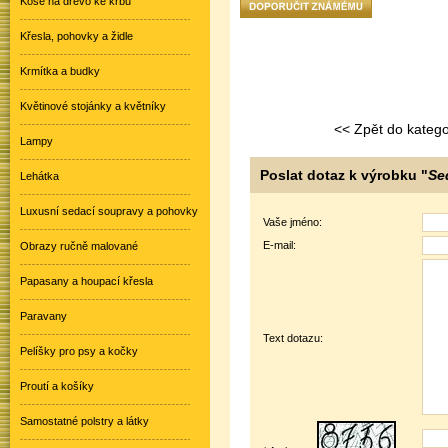
Koše na dřevo ke krbu
Křesla, pohovky a židle
Krmítka a budky
Květinové stojánky a květníky
<< Zpět do katego
Lampy
Poslat dotaz k výrobku "
Se
Lehátka
Luxusní sedací soupravy a pohovky
Vaše jméno:
E-mail:
Obrazy ručně malované
Papasany a houpací křesla
Paravany
Text dotazu:
Pelíšky pro psy a kočky
Proutí a košíky
Samostatné polstry a látky