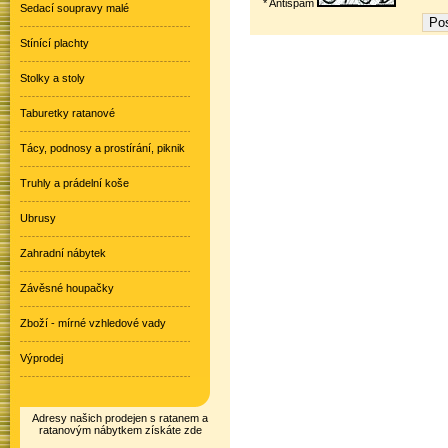
* Antispam
Sedací soupravy malé
Stínící plachty
Stolky a stoly
Taburetky ratanové
Tácy, podnosy a prostírání, piknik
Truhly a prádelní koše
Ubrusy
Zahradní nábytek
Závěsné houpačky
Zboží - mírné vzhledové vady
Výprodej
Adresy našich prodejen s ratanem a
ratanovým nábytkem získáte zde