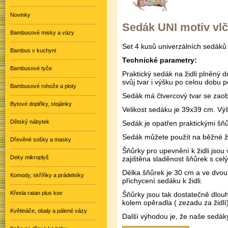
Novinky
Sedák UNI motiv vlč
Bambusové misky a vázy
Set 4 kusů univerzálních sedák
Bambus v kuchyni
Technické parametry:
Bambusové tyče
Praktický sedák na židli plněný
svůj tvar i výšku po celou dobu p
Bambusové rohože a ploty
Sedák má čtvercový tvar se zaob
Bytové doplňky, stojánky
Velikost sedáku je 39x39 cm. Výš
Dětský nábytek
Sedák je opatřen praktickými šňůr
Sedák můžete použít na běžné ži
Dřevěné sošky a masky
Šňůrky pro upevnění k židli jsou
Deky mikroplyš
zajištěna sladěnost šňůrek s cel
Délka šňůrek je 30 cm a ve dvou
Komody, skříňky a prádelníky
přichycení sedáku k židli.
Křesla ratan plus kov
Šňůrky jsou tak dostatečně dlouh
kolem opěradla ( zezadu za židlí)
Květináče, obaly a pálené vázy
Další výhodou je, že naše sedáky