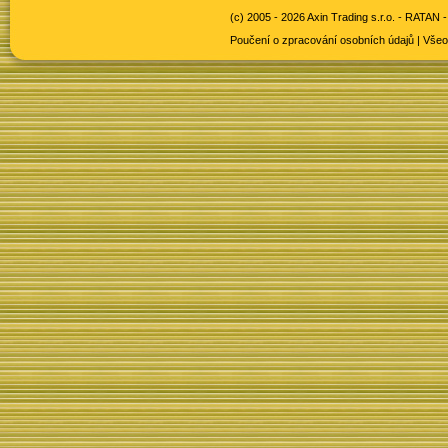
(c) 2005 - 2026 Axin Trading s.r.o. -
RATAN -
Poučení o zpracování osobních údajů
|
Všeo