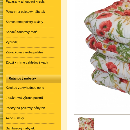
Papasany a houpací křesla
Polstry na paletový nábytek
Samostatné polstry a látky
Sedací soupravy malé
Výprodej
Zakázková výroba polstrů
Zboží - mírné vzhledové vady
Ratanový nábytek
Kolekce za výhodnou cenu
Zakázková výroba polstrů
Polstry na paletový nábytek
Akce + slevy
Bambusový nábytek