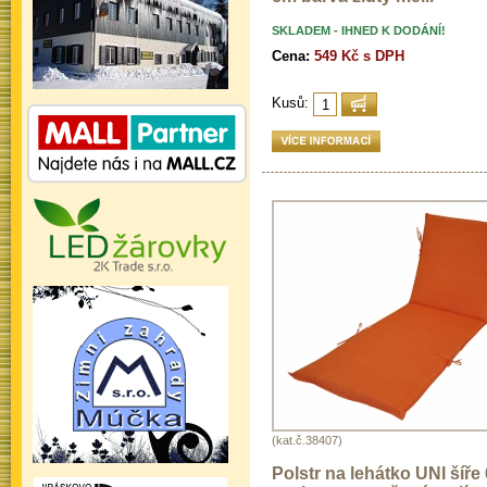
SKLADEM - IHNED K DODÁNÍ!
Cena:
549 Kč s DPH
Kusů:
(kat.č.38407)
Polstr na lehátko UNI šíře