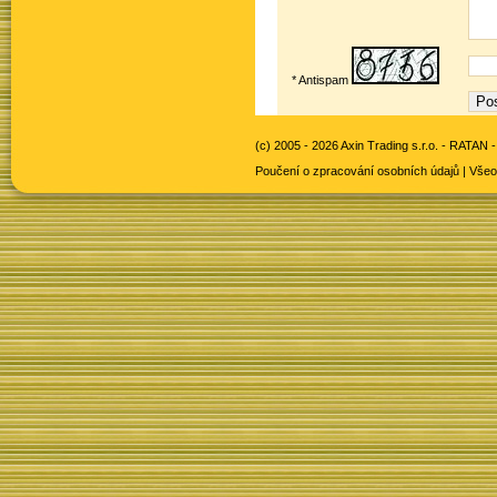
* Antispam
(c) 2005 - 2026 Axin Trading s.r.o. -
RATAN -
Poučení o zpracování osobních údajů
|
Všeo