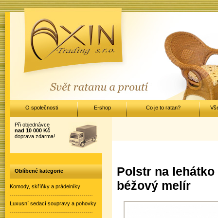
O společnosti
E-shop
Co je to ratan?
Vš
Při objednávce
nad 10 000 Kč
doprava zdarma!
Polstr na lehátko
Oblíbené kategorie
béžový melír
Komody, skříňky a prádelníky
Luxusní sedací soupravy a pohovky