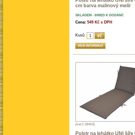
Polstr na lehátko UNI šíre
cm barva malinový melír
SKLADEM - IHNED K DODÁNÍ!
Cena:
549 Kč s DPH
Kusů:
(kat.č.38403)
Polstr na lehátko UNI šíře