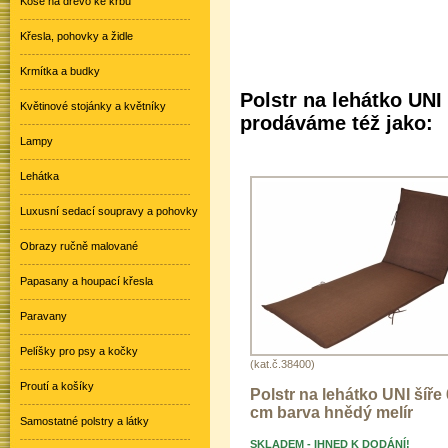
Koše na dřevo ke krbu
Křesla, pohovky a židle
Krmítka a budky
Polstr na lehátko UNI
Květinové stojánky a květníky
prodáváme též jako:
Lampy
Lehátka
Luxusní sedací soupravy a pohovky
Obrazy ručně malované
Papasany a houpací křesla
Paravany
Pelíšky pro psy a kočky
(kat.č.38400)
Proutí a košíky
Polstr na lehátko UNI šíře
cm barva hnědý melír
Samostatné polstry a látky
SKLADEM - IHNED K DODÁNÍ!