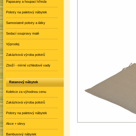
Papasany a houpací křesla
Polstry na paletový nábytek
Samostatné polstry a látky
Sedací soupravy malé
Výprodej
Zakázková výroba polstrů
Zboží - mírné vzhledové vady
Ratanový nábytek
Kolekce za výhodnou cenu
Zakázková výroba polstrů
Polstry na paletový nábytek
Akce + slevy
Bambusový nábytek