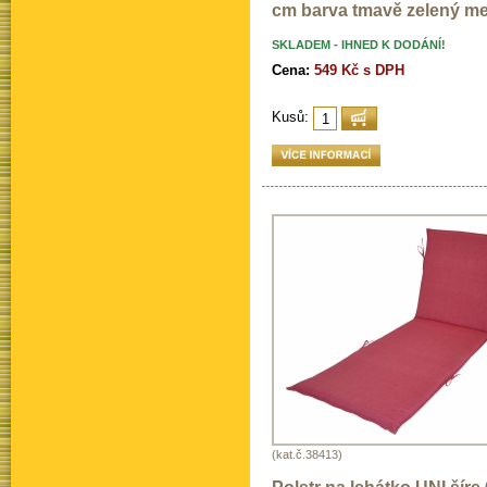
cm barva tmavě zelený me
SKLADEM - IHNED K DODÁNÍ!
Cena:
549 Kč s DPH
Kusů:
(kat.č.38413)