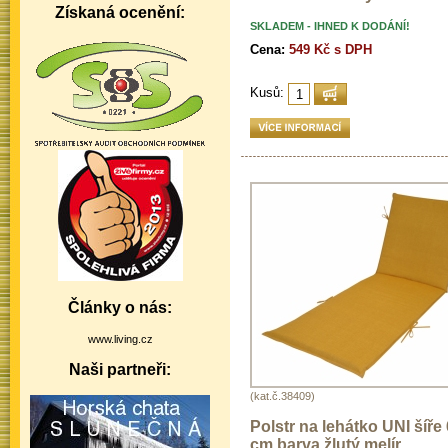
Získaná ocenění:
SKLADEM - IHNED K DODÁNÍ!
Cena:
549 Kč s DPH
Kusů:
Články o nás:
www.living.cz
Naši partneři:
(kat.č.38409)
Polstr na lehátko UNI šíře
cm barva žlutý melír