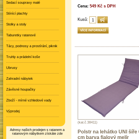
Sedací soupravy malé
Cena:
549 Kč s DPH
Stínící plachty
Kusů:
Stolky a stoly
Taburetky ratanové
Tácy, podnosy a prostírání, piknik
Truhly a prádelní koše
Ubrusy
Zahradní nábytek
Závěsné houpačky
Zboží - mírné vzhledové vady
Výprodej
(kat.č.38411)
Adresy našich prodejen s ratanem a
Polstr na lehátko UNI šíře
ratanovým nábytkem získáte zde
cm barva fialový melír