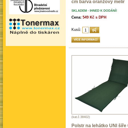
cm barva oranžový melír
SKLADEM - IHNED K DODÁNÍ!
Cena:
549 Kč s DPH
Kusů:
(kat.č.38402)
Polstr na lehátko UNI šíře