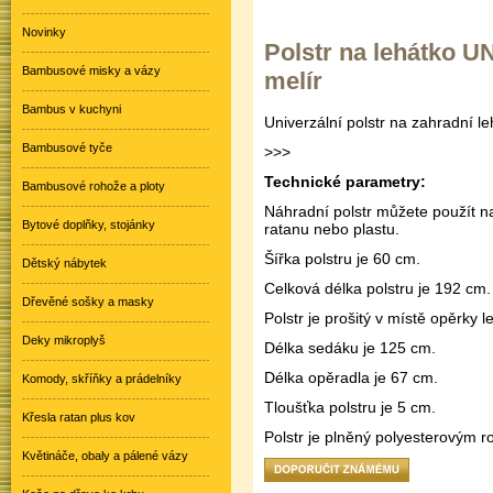
Novinky
Polstr na lehátko U
Bambusové misky a vázy
melír
Bambus v kuchyni
Univerzální polstr na zahradní le
Bambusové tyče
>
>
>
Technické parametry:
Bambusové rohože a ploty
Náhradní polstr můžete použít n
Bytové doplňky, stojánky
ratanu nebo plastu.
Šířka polstru je 60 cm.
Dětský nábytek
Celková délka polstru je 192 cm.
Dřevěné sošky a masky
Polstr je prošitý v místě opěrky l
Deky mikroplyš
Délka sedáku je 125 cm.
Délka opěradla je 67 cm.
Komody, skříňky a prádelníky
Tloušťka polstru je 5 cm.
Křesla ratan plus kov
Polstr je plněný polyesterovým 
Květináče, obaly a pálené vázy