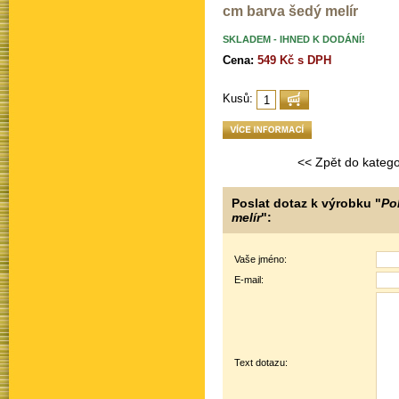
cm barva šedý melír
SKLADEM - IHNED K DODÁNÍ!
Cena:
549 Kč s DPH
Kusů:
<< Zpět do katego
Poslat dotaz k výrobku "
Po
melír
":
Vaše jméno:
E-mail:
Text dotazu: