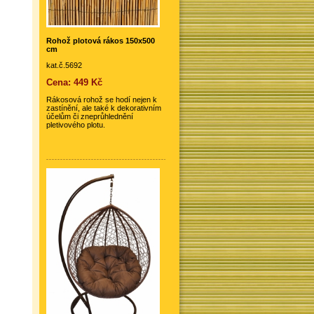
Rohož plotová rákos 150x500
cm
kat.č.5692
Cena: 449 Kč
Rákosová rohož se hodí nejen k
zastínění, ale také k dekorativním
účelům či zneprůhlednění
pletivového plotu.