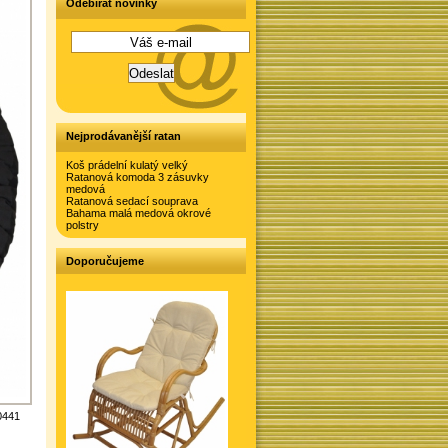
Odebírat novinky
Nejprodávanější ratan
Koš prádelní kulatý velký
Ratanová komoda 3 zásuvky
medová
Ratanová sedací souprava
Bahama malá medová okrové
polstry
Doporučujeme
0441