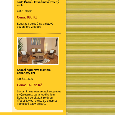
sada Basic - látka tmavě zelený
melír
kat.č.39682
Cena: 895 Kč
Souprava polstrů na paletové
sezení pro 2 osoby.
Sedací souprava Memble
banánový list
kat.č.110596
Cena: 14 872 Kč
Luxusní ratanová sedací souprava
s výpletem z banánového listu.
Souprava se skládá ze dvou
křesel, lavice, stolku se sklem a
kompletní sady polstrů.