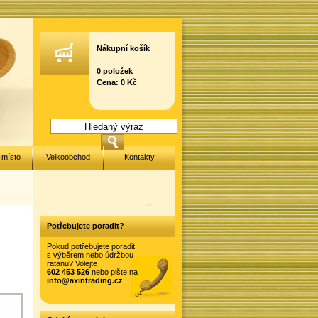
Nákupní košík
0 položek
Cena: 0 Kč
 místo
Velkoobchod
Kontakty
Potřebujete poradit?
Pokud potřebujete poradit
s výběrem nebo údržbou
ratanu? Volejte
602 453 526
nebo pište na
info@axintrading.cz