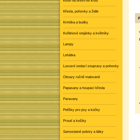
Koše na dřevo ke krbu
Křesla, pohovky a židle
P
Krmítka a budky
Květinové stojánky a květníky
Lampy
Lehátka
Luxusní sedací soupravy a pohovky
Obrazy ručně malované
Papasany a houpací křesla
Paravany
Pelíšky pro psy a kočky
Proutí a košíky
Samostatné polstry a látky