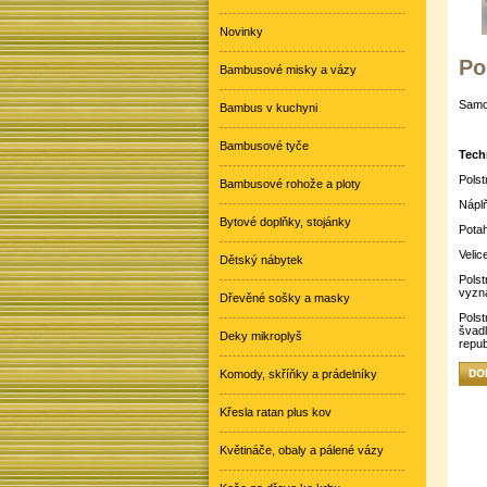
Novinky
Po
Bambusové misky a vázy
Samo
Bambus v kuchyni
Bambusové tyče
Tech
Polst
Bambusové rohože a ploty
Náplň
Bytové doplňky, stojánky
Potah
Velic
Dětský nábytek
Polst
vyzna
Dřevěné sošky a masky
Polst
švad
Deky mikroplyš
repub
Komody, skříňky a prádelníky
Křesla ratan plus kov
Květináče, obaly a pálené vázy