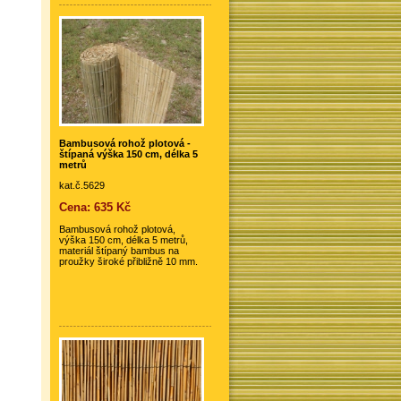
Bambusová rohož plotová -
štípaná výška 150 cm, délka 5
metrů
kat.č.5629
Cena: 635 Kč
Bambusová rohož plotová,
výška 150 cm, délka 5 metrů,
materiál štípaný bambus na
proužky široké přibližně 10 mm.