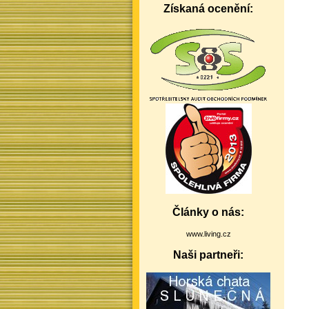
Získaná ocenění:
Články o nás:
www.living.cz
Naši partneři: