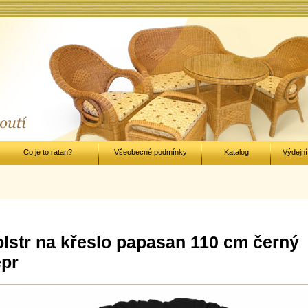
Co je to ratan?
Všeobecné podmínky
Katalog
Výdejní
lstr na křeslo papasan 110 cm černý
epr