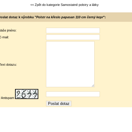
<< Zpět do kategorie Samostatné polstry a látky
oslat dotaz k výrobku "
Polstr na křeslo papasan 110 cm černý kepr
":
Vaše jméno:
E-mail:
Text dotazu:
* Antispam