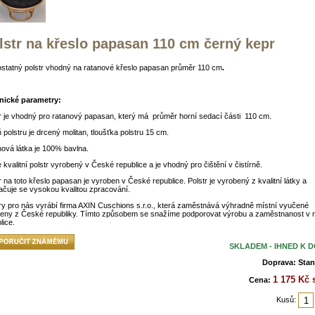
lstr na křeslo papasan 110 cm černý kepr
statný polstr vhodný na ratanové křeslo papasan průměr 110 cm
.
nické parametry:
r je vhodný pro ratanový papasan, který má průměr horní sedací části 110 cm.
 polstru je drcený molitan, tloušťka polstru 15 cm.
ová látka je 100% bavlna.
e kvalitní polstr vyrobený v České republice a je vhodný pro čištění v čistírně.
r na toto křeslo papasan je vyroben v České republice. Polstr je vyrobený z kvalitní látky a
čuje se vysokou kvalitou zpracování.
ry pro nás vyrábí firma AXIN Cuschions s.r.o., která zaměstnává výhradně místní vyučené
leny z České republiky. Tímto způsobem se snažíme podporovat výrobu a zaměstnanost v 
lice.
SKLADEM - IHNED K 
Doprava: Stan
1 175 Kč
Cena:
Kusů: