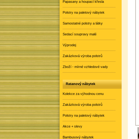
Papasany a houpací křesla
Polstry na paletový nábytek
Samostatné polstry a látky
Sedací soupravy malé
Výprodej
Zakázková výroba polstrů
Zboží - mírné vzhledové vady
Ratanový nábytek
Kolekce za výhodnou cenu
Zakázková výroba polstrů
Polstry na paletový nábytek
Akce + slevy
Bambusový nábytek