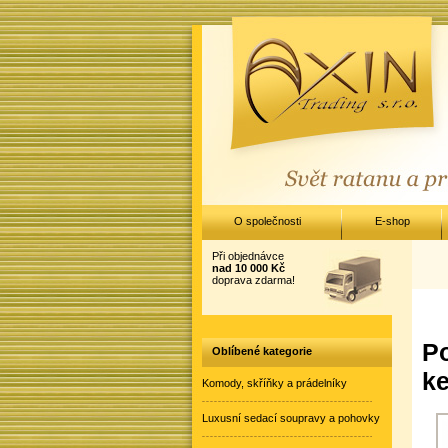
O společnosti
E-shop
Při objednávce
nad 10 000 Kč
doprava zdarma!
Po
Oblíbené kategorie
k
Komody, skříňky a prádelníky
Luxusní sedací soupravy a pohovky