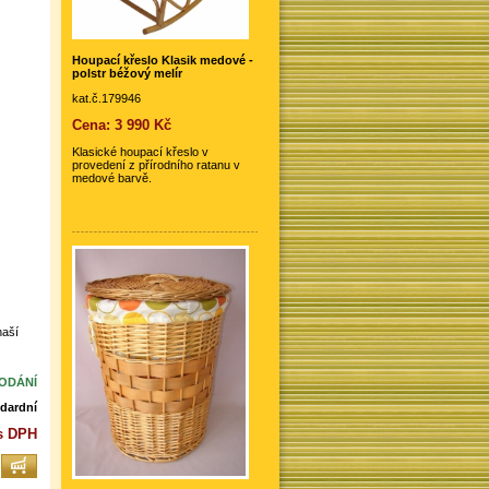
Houpací křeslo Klasik medové -
polstr béžový melír
kat.č.179946
Cena: 3 990 Kč
Klasické houpací křeslo v
provedení z přírodního ratanu v
medové barvě.
naší
DODÁNÍ
dardní
 s DPH