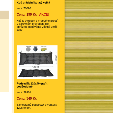
Koš prádelní kulatý velký
kat.č.70096
Cena: 199 Kč
AKCE!
|
Koš je vyroben z vrbového proutí
v barevném provedení dle
obrázku, dodáváme včetně vnitří
látky
Podsedák 120x40 grafit
voděodolný
kat.č.39901
Cena: 349 Kč
Samostatný podsedák o velikosti
120x40 cm.