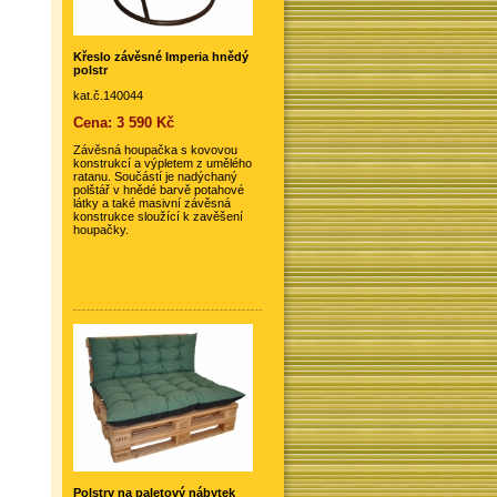
Křeslo závěsné Imperia hnědý
polstr
kat.č.140044
Cena: 3 590 Kč
Závěsná houpačka s kovovou
konstrukcí a výpletem z umělého
ratanu. Součástí je nadýchaný
polštář v hnědé barvě potahové
látky a také masivní závěsná
konstrukce sloužící k zavěšení
houpačky.
Polstry na paletový nábytek