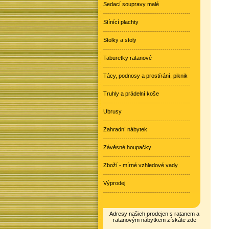
Sedací soupravy malé
Stínící plachty
Stolky a stoly
Taburetky ratanové
Tácy, podnosy a prostírání, piknik
Truhly a prádelní koše
Ubrusy
Zahradní nábytek
Závěsné houpačky
Zboží - mírné vzhledové vady
Výprodej
Adresy našich prodejen s ratanem a
ratanovým nábytkem získáte zde