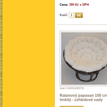
Cena:
399 Kč s DPH
Kusů:
(kat.č.42041A30270)
Ratanový papasan 100 c
hnědý - vzhledové vady