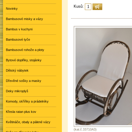
Kusů:
Novinky
Bambusové misky a vázy
Bambus v kuchyni
Bambusové tyče
Bambusové rohože a ploty
Bytové doplňky, stojánky
Dětský nábytek
Dřevěné sošky a masky
Deky mikroplyš
Komody, skříňky a prádelníky
Křesla ratan plus kov
Květináče, obaly a pálené vázy
(kat.č.33710A3)