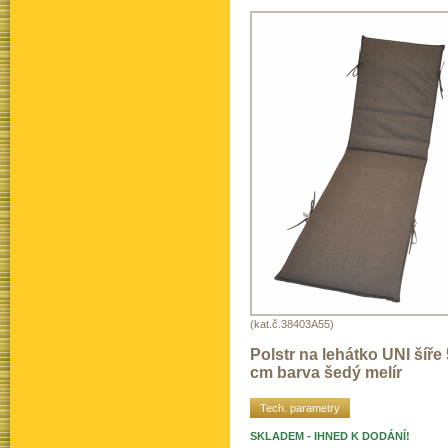
(kat.č.38403A55)
Polstr na lehátko UNI šíře
cm barva šedý melír
Tech. parametry
SKLADEM - IHNED K DODÁNÍ!