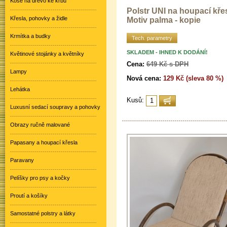
Koše na dřevo ke krbu
Polstr UNI na houpací kře
Křesla, pohovky a židle
Motiv palma - kopie
Krmítka a budky
Tech. parametry
SKLADEM - IHNED K DODÁNÍ!
Květinové stojánky a květníky
Cena:
649 Kč s DPH
Lampy
Nová cena:
129 Kč (sleva 80 %)
Lehátka
Kusů:
Luxusní sedací soupravy a pohovky
Obrazy ručně malované
Papasany a houpací křesla
Paravany
Pelíšky pro psy a kočky
Proutí a košíky
Samostatné polstry a látky