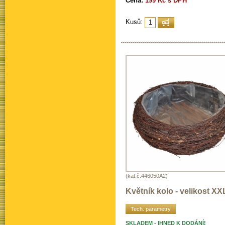
Cena:
199 Kč s DPH
Kusů:
(kat.č.446050A2)
Květník kolo - velikost XX
Tech. parametry
SKLADEM - IHNED K DODÁNÍ!