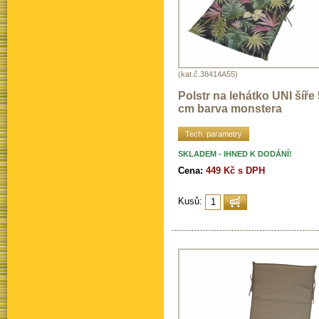
(kat.č.38414A55)
Polstr na lehátko UNI šíře
cm barva monstera
Tech. parametry
SKLADEM - IHNED K DODÁNÍ!
Cena:
449 Kč s DPH
Kusů: