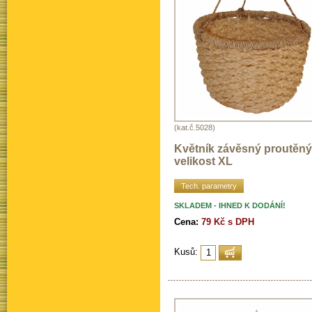
(kat.č.5028)
Květník závěsný proutěný
velikost XL
Tech. parametry
SKLADEM - IHNED K DODÁNÍ!
Cena:
79 Kč s DPH
Kusů: