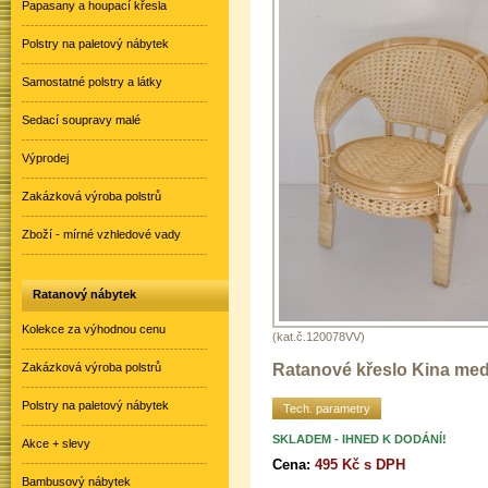
Papasany a houpací křesla
Polstry na paletový nábytek
Samostatné polstry a látky
Sedací soupravy malé
Výprodej
Zakázková výroba polstrů
Zboží - mírné vzhledové vady
Ratanový nábytek
Kolekce za výhodnou cenu
(kat.č.120078VV)
Ratanové křeslo Kina me
Zakázková výroba polstrů
Polstry na paletový nábytek
Tech. parametry
SKLADEM - IHNED K DODÁNÍ!
Akce + slevy
Cena:
495 Kč s DPH
Bambusový nábytek