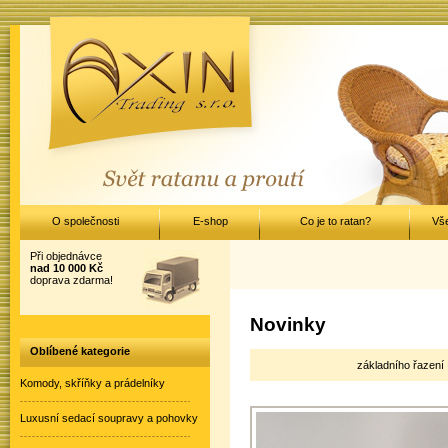
O společnosti
E-shop
Co je to ratan?
Vš
Při objednávce
nad 10 000 Kč
doprava zdarma!
Novinky
Oblíbené kategorie
základního řazení
Komody, skříňky a prádelníky
Luxusní sedací soupravy a pohovky