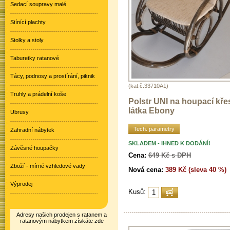
Sedací soupravy malé
Stínící plachty
Stolky a stoly
Taburetky ratanové
Tácy, podnosy a prostírání, piknik
(kat.č.33710A1)
Truhly a prádelní koše
Polstr UNI na houpací kře
látka Ebony
Ubrusy
Tech. parametry
Zahradní nábytek
SKLADEM - IHNED K DODÁNÍ!
Závěsné houpačky
Cena:
649 Kč s DPH
Zboží - mírné vzhledové vady
Nová cena:
389 Kč (sleva 40 %)
Výprodej
Kusů:
Adresy našich prodejen s ratanem a
ratanovým nábytkem získáte zde