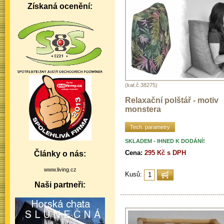
Získaná ocenění:
(kat.č.38275)
Relaxační polštář - motiv
monstera
Tech. parametry
SKLADEM - IHNED K DODÁNÍ!
Cena:
295 Kč s DPH
Články o nás:
www.living.cz
Kusů:
Naši partneři: