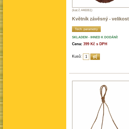
(kat.č.446061)
Květník závěsný - velikos
Tech. parametry
SKLADEM - IHNED K DODÁNÍ!
Cena:
399 Kč s DPH
Kusů: