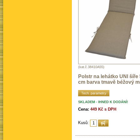
(kat.č.38410A55)
Polstr na lehátko UNI šíře
cm barva tmavě béžový me
Tech. parametry
SKLADEM - IHNED K DODÁNÍ!
Cena:
449 Kč s DPH
Kusů: