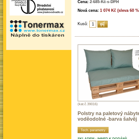
Cena:
2 685 Kč s DPH
Nová cena:
1 074 Kč (sleva 60 %
Kusů:
(kat.č.39016)
Polstry na paletový nábyt
voděodolné -barva šalvěj
Tech. parametry
SKLADEM - IHNED K DODÁNÍ!