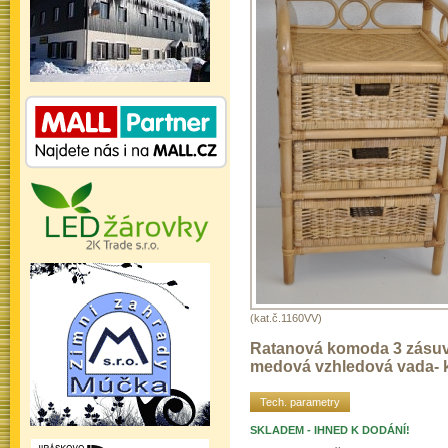
(kat.č.1160VV)
Ratanová komoda 3 zásu
medová vzhledová vada- 
Tech. parametry
SKLADEM - IHNED K DODÁNÍ!