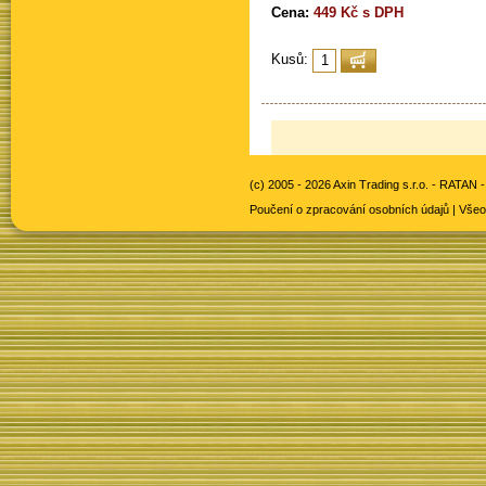
Cena:
449 Kč s DPH
Kusů:
(c) 2005 - 2026 Axin Trading s.r.o. -
RATAN -
Poučení o zpracování osobních údajů
|
Všeo