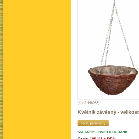
(kat.č.446063)
Květník závěsný - velikost
Tech. parametry
SKLADEM - IHNED K DODÁNÍ!